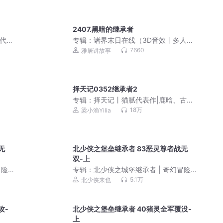
2407.黑暗的继承者
代|
专辑：
诸界末日在线（3D音效丨多人丨
VIP免费）
7660
雅居讲故事
择天记0352继承者2
专辑：
择天记丨猫腻代表作|鹿晗、古力
娜扎主演影视剧原著多人有声剧
18万
梁小渔Yilia
无
北少侠之堡垒继承者 83恶灵尊者战无
双-上
冒险
专辑：
北少侠之城堡继承者 | 奇幻冒险
励志·创造我的世界
5.1万
北少侠来也
攻-
北少侠之堡垒继承者 40猪灵全军覆没-
上