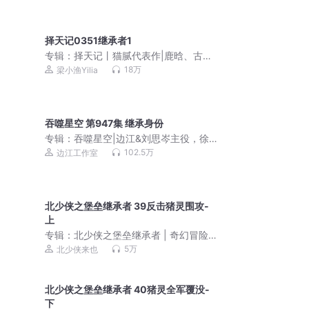
择天记0351继承者1
专辑：
择天记丨猫腻代表作|鹿晗、古力
娜扎主演影视剧原著多人有声剧
18万
梁小渔Yilia
吞噬星空 第947集 继承身份
专辑：
吞噬星空|边江&刘思岑主役，徐
宇隆演播，多人有声剧|我吃西红柿
102.5万
边江工作室
北少侠之堡垒继承者 39反击猪灵围攻-
上
专辑：
北少侠之堡垒继承者 | 奇幻冒险 ·
空间思维
5万
北少侠来也
北少侠之堡垒继承者 40猪灵全军覆没-
下