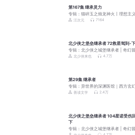
第167集 继承灵力
专辑：
猫碎玉之烛龙神火丨理想主
的英雄史诗丨奇喵宇宙
7164
汪次元
北少侠之堡垒继承者 72救星驾到-
专辑：
北少侠之城堡继承者 | 奇幻冒
空间思维
4.7万
北少侠来也
第29集 继承者
专辑：
异世界的深渊医馆｜西方玄
多女主｜穿越系统｜逆袭
2.4万
善读文学
北少侠之堡垒继承者 104星诺受伤
下
专辑：
北少侠之城堡继承者 | 奇幻
励志·空间思维
4.7万