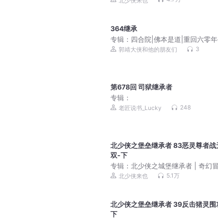
北少侠来也
364继承
专辑：
四合院|佛本是道|重回六零年
正红旗下|精彩多播
3
郭靖大侠和他的朋友们
第678回 司狱继承者
专辑：
248
老匠说书_Lucky
北少侠之堡垒继承者 83恶灵尊者战
双-下
专辑：
北少侠之城堡继承者 | 奇幻
励志·创造我的世界
5.1万
北少侠来也
北少侠之堡垒继承者 39反击猪灵围
下