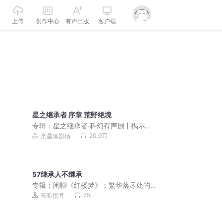
上传
创作中心
有声出版
客户端
星之继承者 序章 荒野绝境
专辑：
星之继承者·科幻有声剧丨揭示人
类进化史上的终极谜团
20.9万
类星体剧场
57继承人不继承
专辑：
闲聊《红楼梦》：繁华落尽处的
人性镜像
75
云听悦耳