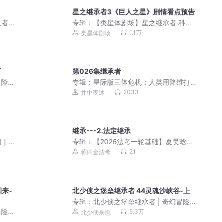
星之继承者3《巨人之星》剧情看点预告
义者
专辑：
【类星体剧场】星之继承者·科幻
有声剧丨人类进化史上的终极谜团
1.1万
类星体剧场
下
第026集继承者
险 ·
专辑：
星际版三体危机：人类用降维打
击反杀
2033
井中夜沐
继承---2.法定继承
幻｜
专辑：
【2026法考一轮基础】夏昊晗民
法应试薄讲义公开课
21
蒋四金法考
回来-
北少侠之堡垒继承者 44灵魂沙峡谷-上
专辑：
北少侠之堡垒继承者 | 奇幻冒险 ·
空间思维
冒险
5.3万
北少侠来也