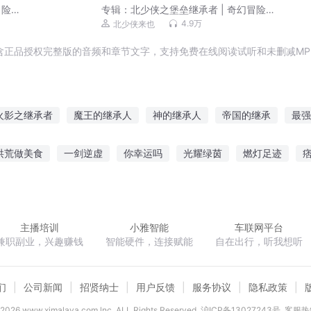
险 ·
专辑：
北少侠之堡垒继承者 | 奇幻冒险 ·
空间思维
4.9万
北少侠来也
含正品授权完整版的音频和章节文字，支持免费在线阅读试听和未删减MP
火影之继承者
魔王的继承人
神的继承人
帝国的继承
最强
上我了
火影之龙的继承
我就是最强继承人
主神继承者
风
洪荒做美食
一剑逆虚
你幸运吗
光耀绿茵
燃灯足迹
你好继承者
八零娇娇女
不灭道诀
星耀篮坛
唯茉织华
主播培训
小雅智能
车联网平台
兼职副业，兴趣赚钱
智能硬件，连接赋能
自在出行，听我想听
们
公司新闻
招贤纳士
用户反馈
服务协议
隐私政策
2026
www.ximalaya.com lnc. ALL Rights Reserved
沪ICP备13027243号
客服热线