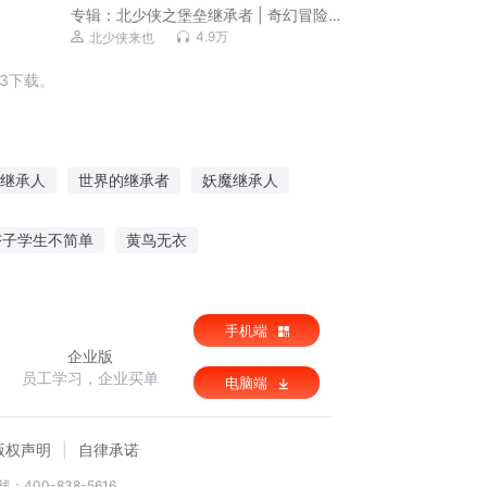
专辑：
北少侠之堡垒继承者 | 奇幻冒险 ·
空间思维
4.9万
北少侠来也
3下载。
继承人
世界的继承者
妖魔继承人
火继承人
东皇继承者
上古继承者
痞子学生不简单
黄鸟无衣
手机端
企业版
员工学习，企业买单
电脑端
版权声明
自律承诺
：400-838-5616