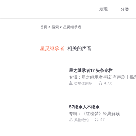
发现
分类
>
>
首页
搜索
星灵继承者
星灵继承者
相关的声音
星之继承者17 头条专栏
专辑：
星之继承者·科幻有声剧丨揭
类进化史上的终极谜团
4.7万
类星体剧场
57继承人不继承
专辑：
《红楼梦》经典解读
47
风物绝伦