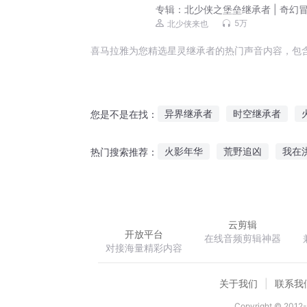
专辑：
北少侠之堡垒继承者 | 奇幻冒
空间思维
5万
北少侠来也
喜马拉雅为您精选星灵继承者的热门声音内容，包
异界继承者
时空继承者
您是不是在找：
我英灵传说继承人
继承者爱
火影年华
荒野追凶
我在
热门搜索推荐：
继承之战
听说我有继承人了
恋上大神真喜欢
陈家四少
云剪辑
开放平台
在线音频剪辑神器
对接海量精彩内容
关于我们
联系我
Copyright © 2012-