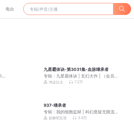
电台
九星霸体诀-第3031集-血脉继承者
示人
专辑：
九星霸体诀 | 玄幻大作 | （会员免
费听）
7.2万
鸿达以太
937-继承者
专辑：
我的细胞监狱 | 科幻悬疑无限流 |
3D精品多人剧
3.8万
剧舞吧瓦塔