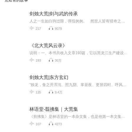
荒知青的故事
剑烛大荒|剑与武的传承
人之一生如白驹过隙，弹指匆匆。 然世人皆有猎奇之心，见那漫天繁星，可望不可即，璀璨生辉，见那日月交替，从不间断，生生不息。于是有人便想探其密，然而究其一生，却越发感到无知，因无知而恐惧，因无知而更加好奇！ 世间大智慧之人数之不尽，...
217
9078
《北大荒风云录》
说明：一、本书共收入文章193篇，它以黑龙江生产建设兵团战士记述自己在北大荒经历的一件事为内容，反映和折射兵团生活以及那个时代的一个侧面，起到回顾历史，激励斗志，振奋民族精神的目的。二、本书要求真实，具体写法不拘一格，采用的形式有报告文学、...
193
30万
剑烛大荒|东方玄幻
“烛龙，食之开浑沌、照九阴、掌昼夜、更替四时、呼风唤雨。“相柳，食之蚀大地、吞山岳、毒百世、九头各行。“肥遗，食之克虫豸、御精神、百病不入。“蜮虫，食之擅伏擅藏、含沙射人。“……“这个世界的秘传《山海经》怎么和我上辈子看得不太一样？”丁...
135
9.4万
林语堂-翦拂集｜大荒集
《剪拂集》是林语堂的一本杂文集，也是他第一本文集。收录杂文28篇。《大荒集》是作者在大革命后移情于“寂寞的孤游”，而张扬士大夫闲情逸趣的作品结集。
107
4273