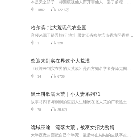
本是天之骄子，却因藐视仙人而开罪仙人，丢了前程，被逼妖化，仙又如何？妖又如何？
1882
122.6万
哈尔滨-北大荒现代农业园
音频来源于链景旅行 地址 黑龙江省哈尔滨市香坊区香福路146号 票价描述 暂无 开放时间 全天 乘车信息 暂无
1
328
欢迎来到实在界这个大荒漠
《欢迎来到实在界的大荒漠》是西方知名学者齐泽克围绕“9·11”事件而引发的全方位反思，是其近年的代表作。哲学不仅是精神求索的工具，也是解剖现实的利器。齐泽克惯于将高深的哲学同琐碎的日常生活紧密结合，以哲学透彻分析生活，用寻常生活丰富哲学。“...
34
6736
黑土耕歌满大荒｜小夫妻系列71
故事将四爷与桐桐的重启人生铺展在北大荒的广袤黑土地上。身处物资朴素的农垦年代，桐桐在当地服务社工作，每日处理物资核对、乡邻采买等日常事务；四爷始终相伴身旁，与她一同操持家务、经营三餐烟火。篇章串联起集体婚礼、连队生活差异、青年婚恋等时代...
78
25.8万
诡域巫途：流落大荒，被巫女招为赘婿
大半夜做封面把自己个半死，最后将血糊糊的皮肤字改成了红宝石碎字，如果有粉丝爱好独特一定要告诉我，独吓吓不如众吓吓，做都做了，不能白吓自己一场。简介：意外穿越异世，少年流落蛮荒大荒，机缘巧合被月灵神殿的清冷巫女收留。自此扎根神殿，以赘婿之...