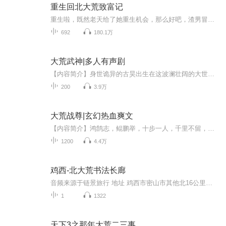
重生回北大荒致富记
重生啦，既然老天给了她重生机会，那么好吧，渣男冒头就踩，白莲花得瑟就虐，打脸，虐渣，一起来，奋斗，赚钱，两不误。踩的渣男渣女永无翻身之日；想再骗我钱？呵呵~想再踩着我回城？哼哼~冰天雪地的北大荒，打脸赚钱，两不误，再生一对可爱的小包子，小...
692
180.1万
大荒武神|多人有声剧
【内容简介】身世诡异的古昊出生在这波澜壮阔的大世界之中，从而掀起一页新的篇章。大荒之内百族并立，万国称雄，武道繁荣昌盛，精妙绝伦，武者强身健体，粗壮筋骨而力达千斤。其中高手，一拳打出暗合天道，江河倒流，大地碎裂，武道至极，破山河，碎日月...
200
3.9万
大荒战尊|玄幻热血爽文
【内容简介】鸿鹄志，鲲鹏举，十步一人，千里不留，自大荒回归无敌战尊，重续千古传奇。【作者/主播简介】作者：可爱淘，网络小说作家。主播：沐泽【购买须知】1、本作品为付费有声书，前60集为免费试听，购买成功后，即可收听，可下载重复收听。2、版权归...
1200
4.4万
鸡西-北大荒书法长廊
音频来源于链景旅行 地址 鸡西市密山市其他北16公里处 票价描述 门票：5 元 开放时间 周一至周日 (07:00 - 18:00) 乘车信息 从哈尔滨可坐火车至密山市，然后打车前往。
1
1322
天下3之那年大荒二三事