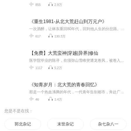
855
2.9万
《重生1981-从北大荒赶山到万元户》
一次酒醉，让林东重回80年代，回到他人生的分岔路。这是最好的时代，改革开放刚刚开展，北大荒的包产到户还没实行，遍地都是黄金。抓住机遇，就能一飞冲天！这是林东心心念念的时代，姐姐还在，姐夫和小外甥，还把自己当成家人看。前世的种种恩怨纠葛，现...
617
130.3万
【免费】大荒蛮神|穿越|异界|修仙
医学院毕业的陈寻，在须弥山雪峰突遭龙卷风，被卷入神秘洞眼，邂逅六臂巨魔。醒来已身处蛮荒蟒牙岭，巨魔临死前将金色心血融入他身，让他受尽极致痛苦。此地凶兽横行，天地广袤超乎想象。陈寻仅有的一卷残旧帛书，似藏着世界秘密。他将如何在这神秘莫测的...
1117
5.2万
《知青岁月：北大荒的青春回忆》
那是一个热血沸腾的年代，一代青年告别都市，奔赴广袤的北大荒。他们在艰苦中磨砺意志，在劳作中收获成长，在逆境中燃烧青春。从初到北大荒的懵懂，到与这片土地血脉相连的深情；从白雪皑皑的冰天雪地，到挥洒汗水的广阔田野；从生死相依的知青情谊，到青...
46
1.4万
您是不是在找：
郭北杂记
末世杂记
杂七杂八一本书