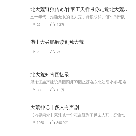
北大荒野狼传奇/作家王天祥带你走近北大荒那群野狼
五十年代，浩瀚无垠的北大荒，野狼成群。但军垦部队和知青侵入野狼领地的时候，野狼开始反击人类的扩张。野狼的凶悍与狡猾，野狼的智慧与战术，让人叹为观止。
22
4.2万
港中大吴鹏解读剑烛大荒
2
72
北大荒知青回忆录
黑龙江生产建设兵团四师33团坐落在东北边陲小镇-迎春镇。当时的邮箱叫铁字401。先后有4000多名北京、上海、天津、哈尔滨、齐齐哈尔，还有浙江桐乡等地的知青来到854农场参加建设，他们给边陲带来了城市文明和先进的文化。荒二代的老师们大部分都是知识青年...
325
1.1万
大荒神记丨多人有声剧
【内容简介】紫殊被一个花盆砸到了异世大荒，痴傻七年，一朝醒来，原本以为爹是族长，娘是医师，兄是少族长，自己是个妥妥人生赢家。族长爹：“唉，马上又要交税了，晶核都还没有凑够，可怎么办啊？o(╥﹏╥)o”医师娘：“唉，部落没有灵药，马上又是一年...
1060
390.9万