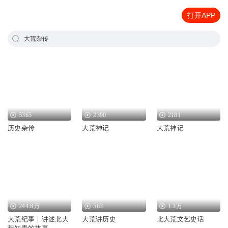
打开APP
大荒杂传
5365
2390
2181
历史杂传
大荒神记
大荒神记
244.8万
563
1.3万
大荒纪事｜讲述北大
大荒讲历史
北大荒文艺史话