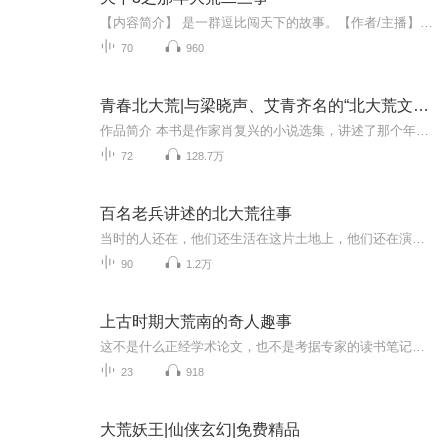
【内容简介】 是一群逗比闯天下的故事。【作者/主播】作者：七时主播：凤箫声动有声故事【购买须知】1、本作品为付费有声书，前14集为免费试听，购买成功后，即可收听，可下载重复收听。2、版权归原作者所有，严禁翻录成任何形式，严禁在任何第三方平台传...
70
960
青春北大荒|与梁晓声、艾青齐名的“北大荒文学”代表作家肖复兴作品
作品简介 本书是作家肖复兴的小说选集，讲述了那个年代的知识青年们以一腔热血和不计回报的献身精神投身于北大荒建设，用勤劳的双手将千里沃野变良田。而知识青年们在返城后，面对生活环境和社会身份的变化，对青春逝去不可避免地怅惘，精神世界也因现实...
72
128.7万
百名老兵讲述的北大荒往事
当时的人还在，他们还生活在这片土地上，他们还在演绎着这片土地上独有的故事，那便不是历史，而是生活。
90
1.2万
上古时期大荒南的奇人趣事
这不是什么正经学术论文，也不是考据专家的读书笔记。这里头没有引经据典，没有注疏对校，没有繁琐的训诂gǔ——只有一个人，翻着《山海经》，拍着大腿笑完了之后，把这些看似离谱的奇人趣事讲给你听。
23
918
大荒妖王|仙侠玄幻|免费精品