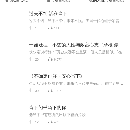
性与致富心态
性与致富心态
变的人性与致富心态
过去不纠 活在当下
过去不纠，当下不杂，未来不忧。美国一位心理学家曾做过这样一项实验： 他要求实验者把未来一周的烦恼写下来，投入一个“烦恼箱”中。一周后，他和实验者一起打开箱子，结果发现，90%的烦恼都没发生。接着，他让实验者把还未解决的烦恼再一次写进了“烦恼...
1
111
一如既往：不变的人性与致富心态（摩根·豪泽尔）
伏尔泰说得好：“历史永远不会重演，但人总是相似。”在那些不变的东西中，最重要的是人的行为。每个人都想看清未来，但纵观历史，无论在金融投资、商业、经济，还是政治、社会等领域，都没有人能够真正做到这一点。这本书的大前提是，承认世界永远变化，...
26
8.5万
《不确定也好・安心当下》
生活从没有标准答案，未来也不必事事确定。在喧嚣里守住内心，在变化中拥抱当下，把焦虑放下，把温柔拾起。这里没有说教，只有陪伴；没有催促，只有接纳。不确定也好，安心当下就好。愿你在每一段时光里，不慌不忙，自在从容，与生活温柔和解，与自己坦然...
30
1367
当下的书当下的你
选当下很有感觉的出版书籍的片段
12
409