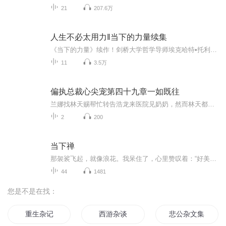
21
207.6万
人生不必太用力‖当下的力量续集
《当下的力量》续作！剑桥大学哲学导师埃克哈特•托利作品！
11
3.5万
偏执总裁心尖宠第四十九章一如既往
兰娜找林天赐帮忙转告浩龙来医院见奶奶，然而林天都让她离开浩龙，哄奶奶的事交给他林天处理。
2
200
当下禅
那袈裟飞起，就像浪花。我呆住了，心里赞叹着：“好美，好美！”那是圣严法师，当年他老人家70好几，也跟我们一样地跪拜他的专注和真诚让我动容后来他说是对他师傅的感恩 ...
44
1481
您是不是在找：
重生杂记
西游杂谈
悲公杂文集