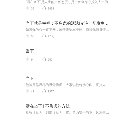
“活在当下”是人生的一种态度，是一种全身心投入人生的生活方式，只有放下内心的负担，才有更多的力量去和未来较量，发现人生的更多可能。本书是老舍的经典散文集，书中他写自己的生活，也写世情、风俗，忠诚地记录下一个时代的真实图景，他在平凡的小事...
35
1484
当下就是幸福：不焦虑的活法|允许一切发生 活在当下
如果你的心一直不安，就请听这本专辑，值得你随身请听的人生幸福智慧书。快节奏的日子里难免焦虑和迷茫，这本书可以缓解焦虑，让内心快速平静下来。愿你的问题越来越少，心越来越安，幸福越来越多。我们没有办法决定外界的状态，但可以决定自己内在的心态...
95
1.1万
当下
9
250
当下
他被灵修界称为风骨禅师，大家说他传佛心印、直指人心、棒喝雷霆……事实是有无数生命被他疗愈或唤醒，他不谈玄虚，不落空亡，红尘驭道，任运逍遥……
49
9327
活在当下 | 不焦虑的方法
觉察注意力，训练注意力，将注意力安于当下，远离焦虑观察思维模式，观察行为习惯，改变心智模式，从根本上远离焦虑本人自幼就愿意想事情，家里人及亲戚朋友都说我心思重，年少无知，没有觉察。工作之后，随着年龄的增长，发现自己老是担心一些情况发生，自己变得特别敏感。总是爱胡思乱想，而且想象的事情老是不好的事情，是极端情况，是可能永远都不会发生的悲剧。想着想着，情绪会非常低落，内心感到异常苦恼。为此，我阅读大量的书籍，关于心理健康、情绪管理、哲学宗教等方面的都有。尤其是一些具体的...