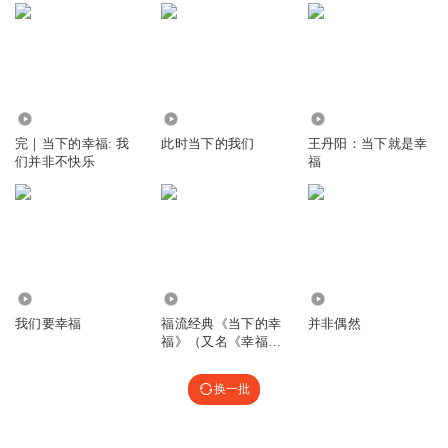
4639
9352
8991
完｜当下的幸福: 我
此时当下的我们
王丹阳：当下就是幸
们并非不快乐
福
8598
1.40万
1535
我们要幸福
福流经典《当下的幸
并非偶然
福》（又名《幸福的
真意》）
换一批