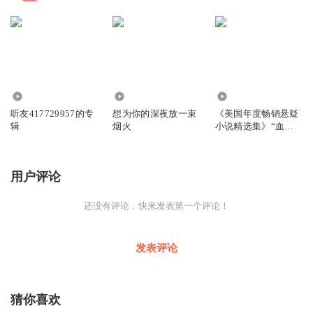
4796
7614
1.67万
听友417729957的专
想为你的深夜放一束
《美国年度畅销悬疑
辑
烟火
小说精选集》“血手
印”系列
用户评论
还没有评论，快来发表第一个评论！
发表评论
猜你喜欢