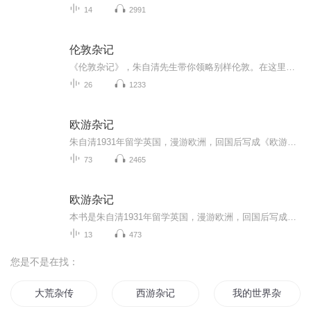
14
2991
伦敦杂记
《伦敦杂记》，朱自清先生带你领略别样伦敦。在这里，你将走进伦敦的三家书店，感受浓厚书香；参观文人宅，探寻济慈等名人的足迹；漫步公园，看野鸟绵羊，享受惬意时光。还能逛加尔东尼市场，体验市井风情，了解伦敦的吃的文化、圣诞节传统等。朱自清以细...
26
1233
欧游杂记
朱自清1931年留学英国，漫游欧洲，回国后写成《欧游杂记》。1934年9月由开明书店出版。收录游记11篇，其中《西行通讯》为附录。分别为：威尼斯、佛罗伦司、罗马滂卑故城、瑞士、荷兰、柏林、德瑞司登、莱茵河、巴黎、西行通讯。现收藏于朱自清旧居陈列馆。
73
2465
欧游杂记
本书是朱自清1931年留学英国，漫游欧洲，回国后写成的作品，收录游记11篇，其中《西行通讯》为附录，记述了朱自清漫游欧洲的见闻，再现了二十世纪二三十年代欧洲各国的风光以及民俗民情。
13
473
您是不是在找：
大荒杂传
西游杂记
我的世界杂记