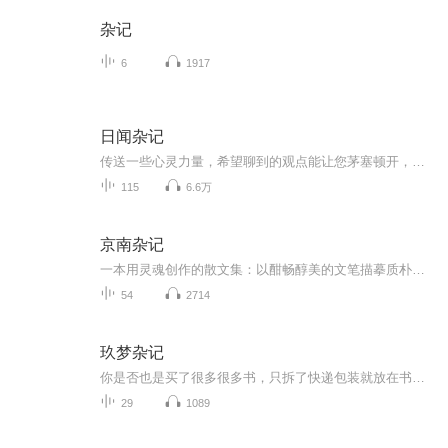
杂记
6
1917
日闻杂记
传送一些心灵力量，希望聊到的观点能让您茅塞顿开，闯过生活中的那些激流险滩！同时欢迎大家收听我的其他专辑《聊聊金瓶梅》《走进传奇女子的世界》，感谢各位捧场，谢谢大家！
115
6.6万
京南杂记
一本用灵魂创作的散文集：以酣畅醇美的文笔描摹质朴的京南人；以无尽的热爱谱写家乡的赞歌；以宽厚博爱的胸怀带来满满的正能量！谨以此有声书怀念已故固安籍作家杨庆彬老师！杨庆彬生于一九六一年七月，十二生肖中排第二，和家乡的一条古河牤牛河相合了。性格极憨，亦如牛性。曾任廊坊日报文艺副刊编辑长于闲暇时，舞文弄墨，不成样子，想一抛了事，结果就有朋友说还是集成书吧，就集了，既然王婆卖瓜尚可自夸，那话虽不说，谁也就明白了？让您见笑。（杨庆彬于1994.8）...
54
2714
玖梦杂记
你是否也是买了很多很多书，只拆了快递包装就放在书架上展示了，哎呀呀，我也是，所以咱们一起读起来吧~读给自己听~也与大家一起分享！（支持维护版权，涉及版权书籍的，本专辑仅就书籍部分内容摘录共赏，谢绝商用）
29
1089