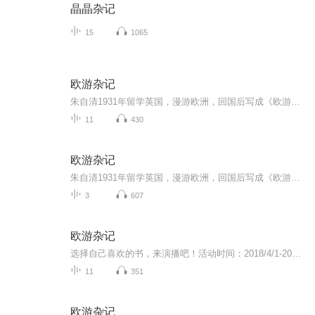
晶晶杂记
15
1065
欧游杂记
朱自清1931年留学英国，漫游欧洲，回国后写成《欧游杂记》。1934年9月由开明书店出版。收录游记11篇，其中《西行通讯》为附录。分别为：威尼斯、佛罗伦司、罗马滂卑故城、瑞士、荷兰、柏林、德瑞司登、莱茵河、巴黎、西行通讯。现收藏于朱自清旧居陈列馆。
11
430
欧游杂记
朱自清1931年留学英国，漫游欧洲，回国后写成《欧游杂记》。1934年9月由开明书店出版。收录游记11篇，其中《西行通讯》为附录。分别为：威尼斯、佛罗伦司、罗马滂卑故城、瑞士、荷兰、柏林、德瑞司登、莱茵河、巴黎、西行通讯。现收藏于朱自清旧居陈列馆。《伦敦杂记》则是他的另外一本游记。
3
607
欧游杂记
选择自己喜欢的书，来演播吧！活动时间：2018/4/1-2018/7/1活动奖励：在所有演播人里评选出三个“最佳专辑”，获得更多曝光机会分成收益：广告收入的50%图书介绍：朱自清1931年留学英国，漫游欧洲，回国后写成《欧游杂记》。1934年9月由开明书店出版。收录游记11篇，其中《西行通讯》为附录。分别为：威尼斯、佛罗伦司、罗马滂卑故城、瑞士、荷兰、柏林、德瑞司登、莱茵河、巴黎、西行通讯。现收藏于朱自清旧居陈列馆。《伦敦杂记》则是他的另外一本游记。注：文稿为繁体版简体版地址：https://read.douban.com/ebook/7946860/
11
351
欧游杂记