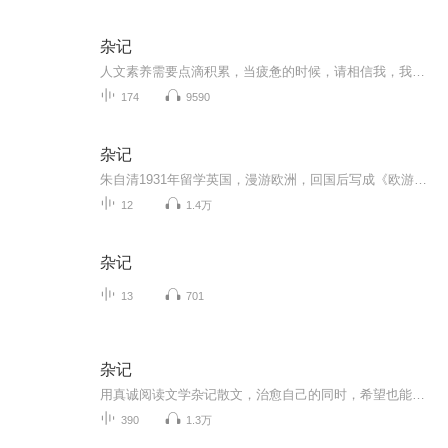
杂记
人文素养需要点滴积累，当疲惫的时候，请相信我，我就在你身边，愿我朴实无华的声音能治愈你越来越浮躁不安的心。
174
9590
杂记
朱自清1931年留学英国，漫游欧洲，回国后写成《欧游杂记》。1934年9月由开明书店出版。收录游记11篇，其中《西行通讯》为附录。分别为：威尼斯、佛罗伦司、罗马滂卑故城、瑞士、荷兰、柏林、德瑞司登、莱茵河、巴黎、西行通讯。现收藏于朱自清旧居陈列馆。...
12
1.4万
杂记
13
701
杂记
用真诚阅读文学杂记散文，治愈自己的同时，希望也能治愈他人。
390
1.3万