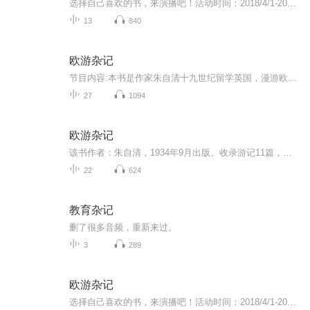
选择自己喜欢的书，来演播吧！活动时间：2018/4/1-2018/7/1活动奖励：在所有演播人里评选出三个“最佳专辑”，获得更多曝光机会分成收益：广告收入的50%图书介绍：朱自清1931年留学英国，漫游欧洲，回国后写成《欧游杂记》。1934年9月由开明书店出版。收录游记11篇，其中《西行通讯》为附录。分别为：威尼斯、佛罗伦司、罗马滂卑故城、瑞士、荷兰、柏林、德瑞司登、莱茵河、巴黎、西行通讯。现收藏于朱自清旧居陈列馆。《伦敦杂记》则是他的另外一本游记。注：文稿为繁体版简体版地址：https://read.douban.com/ebook/7946860/
13
840
欧游杂记
节目内容:本书是作家朱自清十九世纪留学英国，漫游欧洲，回国后写成的作品…再现了二十世纪二三十年代欧洲各国的风光以及民俗民情。主播介绍:主播为喜马v7主播，曾经播讲了作家曾秀华《白色》，其他作家《不一样的犹太人》、《良辰美锦》等作品。适合人群:...
27
1094
欧游杂记
该书作者：朱自清，1934年9月出版。收录游记11篇，其中《西行通讯》为附录。分别为：威尼斯佛罗伦司罗马滂卑故城瑞士荷兰柏林德瑞司登莱茵河巴黎西行通讯
22
624
教育杂记
删了很多音频，重新来过。
3
289
欧游杂记
选择自己喜欢的书，来演播吧！活动时间：2018/4/1-2018/7/1活动奖励：在所有演播人里评选出三个“最佳专辑”，获得更多曝光机会分成收益：广告收入的50%图书介绍：朱自清1931年留学英国，漫游欧洲，回国后写成《欧游杂记》。1934年9月由开明书店出版。收录...