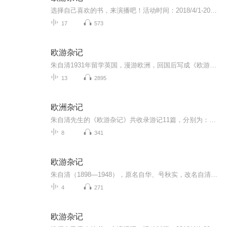
选择自己喜欢的书，来演播吧！活动时间：2018/4/1-2018/7/1活动奖励：在所有演播人里评选出三个“最佳专辑”，获得更多曝光机会分成收益：广告收入的50%图书介绍：朱自清1931年留学英国，漫游欧洲，回国后写成《欧游杂记》。1934年9月由开明书店出版。收录游记11篇，其中《西行通讯》为附录。分别为：威尼斯、佛罗伦司、罗马滂卑故城、瑞士、荷兰、柏林、德瑞司登、莱茵河、巴黎、西行通讯。现收藏于朱自清旧居陈列馆。《伦敦杂记》则是他的另外一本游记。注：文稿为繁体版简体版地址：https://read.douban.com/ebook/7946860/
17
573
欧游杂记
朱自清1931年留学英国，漫游欧洲，回国后写成《欧游杂记》。1934年9月由开明书店出版。收录游记11篇，其中《西行通讯》为附录。分别为：威尼斯、佛罗伦司、罗马滂卑故城、瑞士、荷兰、柏林、德瑞司登、莱茵河、巴黎、西行通讯。现收藏于朱自清旧居陈列馆。《伦敦杂记》则是他的另外一本游记。
13
2895
欧洲杂记
朱自清先生的《欧游杂记》共收录游记11篇，分别为：威尼斯、佛罗伦司、罗马滂卑故城、瑞士、荷兰、柏林、德瑞司登、莱茵河、巴黎、西行通讯。其中《西行通讯》为附录。本书是中国文学家朱自清的一本游记，其文风细腻委婉，语言精雕细琢，构思新颖别致，创...
8
341
欧游杂记
朱自清（1898—1948），原名自华、号秋实，改名自清、字佩弦。原籍浙江绍兴，生于江苏东海；现代著名散文家、诗人、学者、民主战士。其散文朴素缜密、清隽沉郁、语言洗炼、文笔清丽、极富有真情实感。朱自清以独特的美文艺术风格，为中国现代散文增添了瑰丽的色彩，为建立中国现代散文全新的审美特征创造了具有中国民族特色的散文体制和风格；主要作品有《雪朝》、《踪迹》、《背影》、《春》、《欧游杂记》、《你我》、《精读指导举隅》、《略读指导举隅》、《国文教学》、《诗言志辨》、《新诗杂话》、《标准与尺度》、《论雅俗共赏》。朱自清1931年留学英国，漫游欧洲，回国后写成《欧游杂记》。1934年9月由开明书店出版。收录游记11篇，其中《西行通讯》为附录。分别为：威尼斯、佛罗伦司、罗马滂卑故城、瑞士、荷兰、柏林、德瑞司登、莱茵河、巴黎、西行通讯。现收藏于朱自清旧居陈列馆。
4
271
欧游杂记