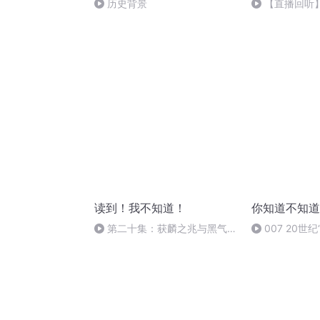
历史背景
【直播回听
程，清空()
读到！我不知道！
你知道不知道
第二十集：获麟之兆与黑气蔓
007 20世
延
（3）