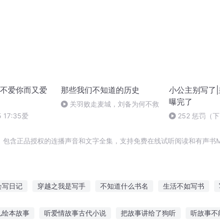
不爱你而又爱
那些我们不知道的历史
小公主别写了
曝完了
关羽败走麦城，刘备为何不救
5 17:35爱
252 惩罚（
，包含正品授权的连播声音和文字全集，支持免费在线试听阅读和有声书M
会写日记
穿越之我是写手
不知道什么书名
生活不如写书
经历了什么
再写传奇
我想写的三国
把你写在日记里
天知
儿绘本故事
听爱情故事古代小说
把故事讲给了狗听
听故事不