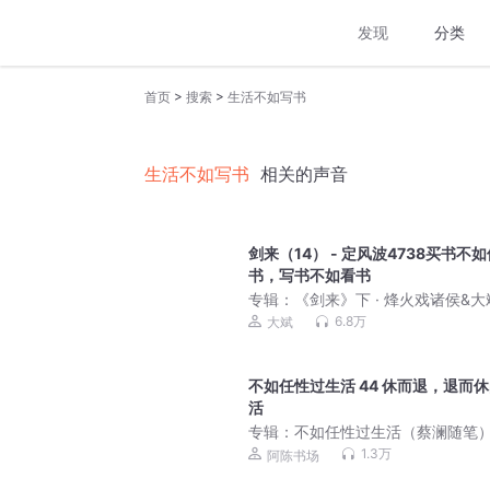
发现
分类
>
>
首页
搜索
生活不如写书
生活不如写书
相关的声音
剑来（14） - 定风波4738买书不如
书，写书不如看书
专辑：
《剑来》下 · 烽火戏诸侯&大
6.8万
大斌
不如任性过生活 44 休而退，退而
活
专辑：
不如任性过生活（蔡澜随笔
1.3万
阿陈书场