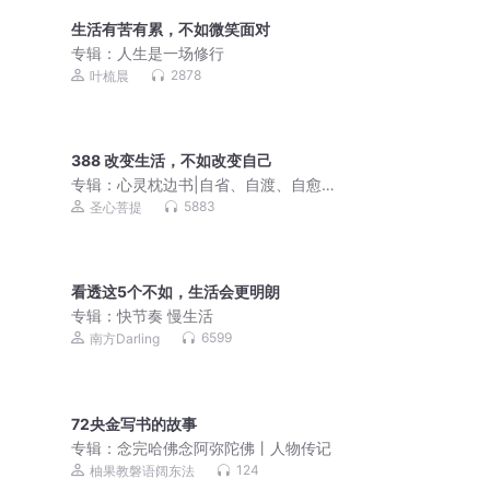
生活有苦有累，不如微笑面对
专辑：
人生是一场修行
2878
叶梳晨
388 改变生活，不如改变自己
专辑：
心灵枕边书|自省、自渡、自愈、
通透
5883
圣心菩提
看透这5个不如，生活会更明朗
专辑：
快节奏 慢生活
6599
南方Darling
72央金写书的故事
专辑：
念完哈佛念阿弥陀佛丨人物传记
124
柚果教磐语阔东法