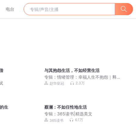
电台
借
与其抱怨生活，不如经营生活
专辑：
情绪管理：幸福人生不抱怨｜释
放焦虑、压力，放松心情
斌
2.3万
赵华皇冠
休的生
蔡澜：不如任性地生活
专辑：
365读书|精选美文
）
6.1万
365读书