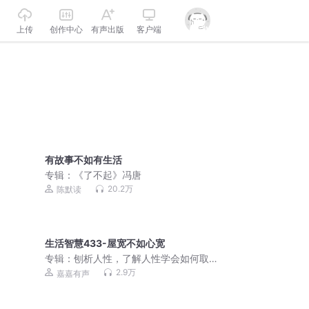
上传
创作中心
有声出版
客户端
有故事不如有生活
专辑：
《了不起》冯唐
20.2万
陈默读
生活智慧433-屋宽不如心宽
专辑：
刨析人性，了解人性学会如何取
舍
2.9万
嘉嘉有声