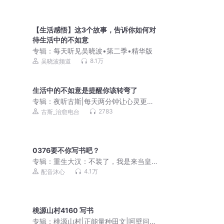
【生活感悟】这3个故事，告诉你如何对
待生活中的不如意
专辑：
每天听见吴晓波•第二季•精华版
8.1万
吴晓波频道
生活中的不如意是提醒你该转弯了
专辑：
夜听古斯|每天两分钟让心灵更充
实
2783
古斯_治愈电台
0376要不你写书吧？
专辑：
重生大汉：不装了，我是来当皇
帝的|红楼之挽天倾|历史爽文|霸榜权谋|
4.1万
配音沐心
多人有声剧
桃源山村4160 写书
专辑：
桃源山村|正能量种田文|呵壁问天