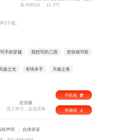
演播|田园都市|多人有声剧
370
呵壁问天
P3下载。
写手的穿越
我想写的三国
想你就写歌
重写大时代
我只想写小说
不会写日记
民族之光
有情杀手
天殇之卷
师
重生二郎神杨戬
佛门世尊
手机端
企业版
员工学习，企业买单
电脑端
版权声明
自律承诺
：400-838-5616