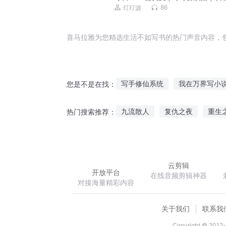
台| 治愈心灵
86
玎玎源
喜马拉雅为您精选生活不如写书的热门声音内容，
写手修仙系统
我在万界写小
您是不是在找：
我的写手梦
穿越之我是写手
九流散人
复仇之夜
重生
热门搜索推荐：
写手至神
他是一个写手
铿锵红颜之风行天下
因为修
云剪辑
开放平台
在线音频剪辑神器
对接海量精彩内容
关于我们
联系我
Copyright © 2012-