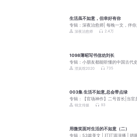
生活虽不如意，但幸好有你
专辑：
深夜治愈师| 每晚一文，伴
2.4万
深夜治愈师
1098薄昭写书信劝刘长
专辑：
小朋友都能听懂的中国古代
735
澄岚馆2020
003集 生活不如意,总会带点绿
专辑：
【官场神作】二号首长|当官
门技术活|省委书记
93
锦文传媒
用微笑面对生活的不如意（二）
专辑：
53篇美文 | 玎玎源演播 | 哄