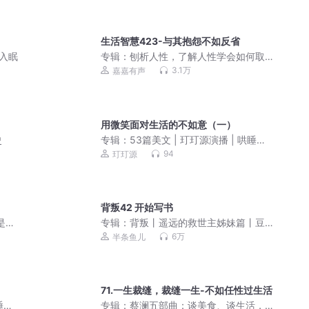
生活智慧423-与其抱怨不如反省
你入眠
专辑：
刨析人性，了解人性学会如何取
舍
3.1万
嘉嘉有声
用微笑面对生活的不如意（一）
史
专辑：
53篇美文 | 玎玎源演播 | 哄睡电
台| 治愈心灵
94
玎玎源
背叛42 开始写书
是一
专辑：
背叛丨遥远的救世主姊妹篇丨豆
豆三部曲（全免费）
6万
半条鱼儿
71.一生裁缝，裁缝一生-不如任性过生活
睡电
专辑：
蔡澜五部曲：谈美食、谈生活，