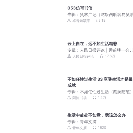
053仿写书信
专辑：
笑林广记（吃饭勿听容易笑
18
卓睿炫颖亭
云上自在，远不如生活精彩
专辑：
人民日报评论 | 睡前聊一会
17.6万
人民日报评论
不如任性过生活 33 享受生活才是
成就
专辑：
不如任性过生活（蔡澜随笔
1.4万
阿陈书场
生活中处处不如意，我该怎么办
专辑：
青年文摘
1620
青年文摘