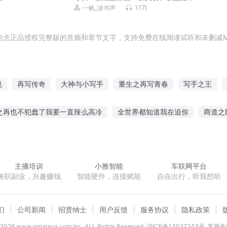
谈爱情，生活得更幸福
1.1万
一帆_读书声
包含正品授权完整版的音频和章节文字，支持免费在线阅读试听和未删减M
说
再写传奇
大神与小写手
重生之再写青春
写手之王
传记写手
写一个世界
写下一个人生
把你写在日记里
之再也不犯蠢了我要一直辣么高冷
全世界都知道我在追你
商道之
炼惹的祸
旧日光影再少年
星耀篮坛
跨界天皇
二次元大法
主播培训
小雅智能
车联网平台
兼职副业，兴趣赚钱
智能硬件，连接赋能
自在出行，听我想听
们
公司新闻
招贤纳士
用户反馈
服务协议
隐私政策
2026
www.ximalaya.com lnc. ALL Rights Reserved
沪ICP备13027243号
客服热线