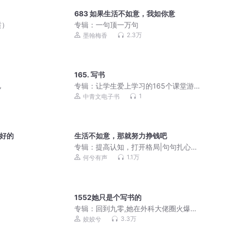
683 如果生活不如意，我如你意
喷）
专辑：
一句顶一万句
2.3万
墨翰梅香
165. 写书
儿
专辑：
让学生爱上学习的165个课堂游
戏|精品|【美】卢安·约翰逊|经管励志
1
中青文电子书
最好的
生活不如意，那就努力挣钱吧
专辑：
提高认知，打开格局|句句扎心真
话
）
1.1万
何兮有声
1552她只是个写书的
专辑：
回到九零,她在外科大佬圈火爆了
|姣姣兮 | 起点口碑爽文 | 多人有声剧
3.3万
姣姣兮