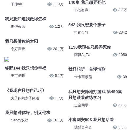
140集 我只想弄死他
干净oo
11.3万
书耽有声
8.3万
我只想知道我做得怎样
542 我只想要个孩子
围炉夜话
1.2万
司徒少轩
2342
我只想做你的太阳
1198我现在只想弄死你
宁好声音
20.1万
阿祖A_ZU
1050
够野144 我只想你幸福
我只想听一首慢情歌
王可爱咩
5.1万
卡卡西紫茄
39
《我现在只想自己玩》
我只想安静地打游戏 第490集
只想跟着教练学习
丸子妈妈亲子频道
1.7万
士金同学
6.8万
我只想对你好，别无他求
小富则安503 我只想活着
Sandy双双
16.1万
糖醋奥利奥
3.5万