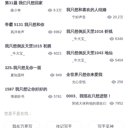
第31题 我们只想回家
我只想和喜欢的人结婚
曲小奇
9.3万
宁好声音
20.2万
帝霸 5131 我只想和你
我只想倒反天罡1016 虾线
凤洋有声
6962
_牛大宝_
6346
我只想倒反天罡1015 初拥
我只想倒反天罡1043 地仙
_牛大宝_
6021
_牛大宝_
5404
325-我只想见你一面
全世界只想你来爱我
夏知遥咩
949
允心音悦
256
1587 我只想让你好好的
0003、我现在只想进部！
博易听书
5781
郭靖大侠和他的朋友们
7952
您是不是在找：
我在万界写小说
传记写手
写手至神