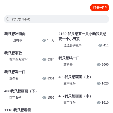
打开APP
我只想写小说
我只想吃顿肉
2160.我只想要一只小狗我只想
要一个小男孩
__圆周率__
1.3万
兜兜爸讲故事
411
我只想唱歌
我只想喝一口
有声鱼丸将军
5384
薯条酱
2660
我只想喝一口
406我只想画画（上）
薯条酱
8351
森宇股份
1620
408我只想画画（下）
407我只想画画（中）
森宇股份
1592
森宇股份
1610
1118 我只想看看