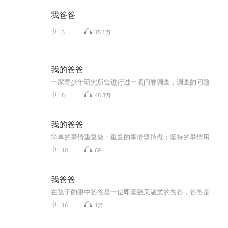
我爸爸
3
15.1万
我的爸爸
一家青少年研究所曾进行过一项问卷调查，调查的问题是“你心中最尊敬的人是谁?”，调查的对象分别是日本、美国和中国大陆学生，调查结果是：日本学生回答“心中最尊敬的人”中前三位是：父亲、母亲和日本的著名历史人物版本龙马；美国学生回答“心中最尊敬...
6
48.3万
我的爸爸
简单的事情重复做；重复的事情坚持做；坚持的事情用心做！坚持朗读，坚持阅读，做个读书人！
10
69
我爸爸
在孩子的眼中爸爸是一位即坚强又温柔的爸爸，爸爸是孩子心中的英雄
16
1万