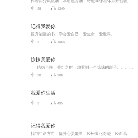
作者简介凤凰娴，本名赵育娴，奇迹30课程体系开创者,身心灵成长导师,天赋才华变现导师，高端跨界文化传播学者。凤凰娴一直热爱地表旅行行走，在不同国家，在不同历史与人文及艺术的交汇之间，通过跨界的交流与触碰，以世界为背景不断升级自己生命的版本。...
28
1349
记得我爱你
提升能量的书，学会爱自己，爱生命，爱世界。
31
1068
惊悚我爱你
结婚当晚，关灯之时，却看到一个惊悚的影子。。。。。。
20
986
我爱你生活
3
495
记得我爱你
找到生命方向，提升心灵能量，轻松显化奇迹，轻而易举富足。