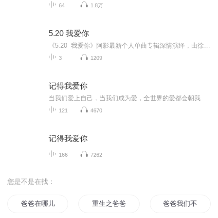
64
1.8万
5.20 我爱你
《5.20 我爱你》阿影最新个人单曲专辑深情演绎，由徐丽霞作词，吕秀火作曲，姜山编曲，北京吉瑞文化传媒有限公司发行。
3
1209
记得我爱你
当我们爱上自己，当我们成为爱，全世界的爱都会朝我们奔涌而来，记得我爱你！
121
4670
记得我爱你
166
7262
您是不是在找：
爸爸在哪儿
重生之爸爸不好当
爸爸我们不去哪儿