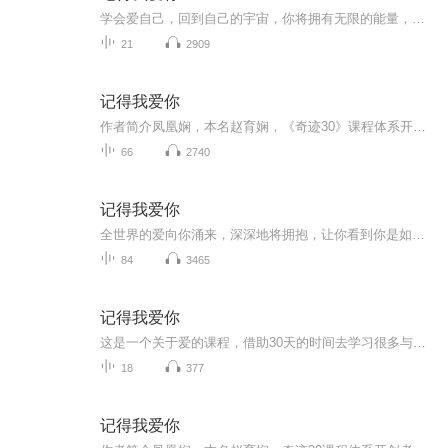
学会爱自己，回到自己的宇宙，你将拥有无限的能量，宇宙爱你比你想象中的要多的多的多的多………
21
2909
记得我爱你
作者简介凤凰娴，本名赵育娴，《奇迹30》课程体系开创者，身心灵成长导师，天赋才华变现导师，高端跨界文化传播学者。
66
2740
记得我爱你
全世界的爱向你涌来，深深地将拥抱，让你看到你是如此富足，看到金钱为你而来，金钱服务于你才会体现出它的价值。所有你能看到的、感受到的、与你生命深深共振的，才会散发出它应有的光芒，金钱也是如此！
84
3465
记得我爱你
这是一个关于爱的课程，借助30天的时间去学习很多与爱、与宇宙能量链接的方法，收获每天都充满正能量的能力，从而摆脱抑郁情绪，不快乐和焦虑，让自己成为命运的主人，让我们一起开始学习，一起享受美好生活！
18
377
记得我爱你