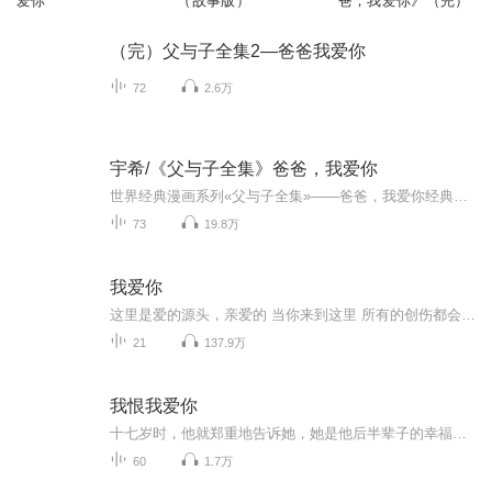
爱你
（故事版）
爸，我爱你》（完）
（完）父与子全集2—爸爸我爱你
72
2.6万
宇希/《父与子全集》爸爸，我爱你
世界经典漫画系列«父与子全集»——爸爸，我爱你经典的浸画，生动的文字，构成一个个无比精彩的小故事。捧着着书本，踏着字句，一步一步，走进父与子的幸福乐园。看，长着大胡子的秃头爸爸，他善良、勇敢、幽默;瞧，留着刺猬头的淘气儿子,他调皮、聪明、...
73
19.8万
我爱你
这里是爱的源头，亲爱的 当你来到这里 所有的创伤都会得到疗愈。。。 生活中不只有各种各样的伤害、挫折、不如意 还有我在这里等您
21
137.9万
我恨我爱你
十七岁时，他就郑重地告诉她，她是他后半辈子的幸福；她躺在他的臂弯里，笑得伤人自尊。二十七岁时，他索性说，爱嫁不嫁，先生孩子；她表示赞同，却一直怀不上。三十岁时他终于怒了：“我TM只恨我自己这么死心塌地的爱你！” …… 以上：有关一个童养媳“折磨”外交部副司长的爱情故事。
60
1.7万