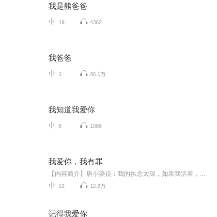
我是熊爸爸
19
4362
我爸爸
1
86.1万
我知道我爱你
8
1086
我爱你，我有罪
【内容简介】唐小染说：我的执念太深，如果我活着，却不能够拥抱你，我会疯的。每个人都有执念，唐小染的执念就是沈慕衍。唐小染太执着，执着就变成了执念。而执念，伤人又伤己。……沈慕衍说：那个女人死了好，我们去喝一杯庆祝。醉酒的他，却问好友：我...
12
12.8万
记得我爱你