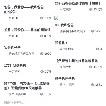
天道
淡淡的立冬
2268
爸爸，我爱你——海豹像爸爸
悦昕FM
7.4万
爸爸，我爱你——我和爸爸
的“战争”
207-我爸爸就是你爸爸【加更】
悦昕FM
7.7万
一刀苏苏
33.1万
爸爸，我爱你——爸爸的圆脑袋
悦昕FM
8.3万
039我和爸爸
讲故事的小红帽姐姐
5271
我是你爸爸
拾光精品有声工作室
1920
我爸爸！
非白的白菜
3
1773-我选爸爸
一刀苏苏
10万
【父亲节】我的好爸爸笨爸爸
宝宝巴士
44.1万
第775篇：周文强—《天道酬善
篇》天道酬勤PK天道酬善
好爸爸坏爸爸