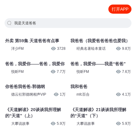
打开APP
我是天道爸爸
我爸爸（我爱爸爸爸爸也爱我）
外卖 第59集 天道爸爸有点事
经典名著绘本童话
9.8万
洋少FM
3728
爸爸，我爱你——我是“爸爸”
爸爸，我爱你——爸爸，我爱你
悦昕FM
7.6万
悦昕FM
7.7万
你爸爸我爸爸-郭德纲
我和爸爸
德云社郭德纲相声VIP
1万
mfc百合
4.1万
《天道解读》20谈谈我所理解
《天道解读》21谈谈我所理解
的“天道”（上）
的“天道”（下）
大攀说故事
5.9万