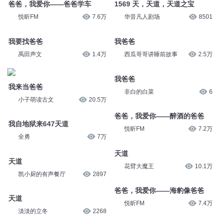
大攀说故事
5.9万
爸爸，我爱你——爸爸学车
悦昕FM
7.6万
1569 天，天道，天道之宝
华音凡人剧场
8501
我要找爸爸
我爸爸
禹田声文
1.4万
西瓜哥哥讲睡前故事
2.5万
我来当爸爸
我爸爸
小子萌读古文
20.5万
非白的白菜
6
我自地狱来647天道
爸爸，我爱你——醉酒的爸爸
全勇
7万
悦昕FM
7.2万
天道
天道
凯小厨的有声餐厅
2897
花臂大魔王
10.1万