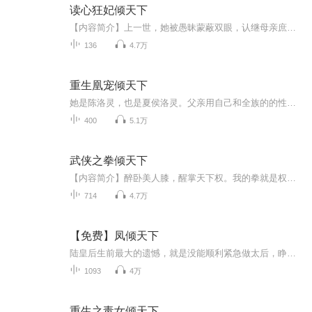
读心狂妃倾天下
【内容简介】上一世，她被愚昧蒙蔽双眼，认继母亲庶姐，最终不过黄粱一梦，折辱而死这一世，重头来过，带着金手指重生，读忠心辨奸人，人来杀人，佛挡灭佛两世的所有，本该有人来偿还！【作者/主播简介】作者：宝丝，网络小说作家。主播：2若若，主播声线...
136
4.7万
重生凰宠倾天下
她是陈洛灵，也是夏侯洛灵。父亲用自己和全族的的性命换她死后重生。她要向那个折磨她致死的人报仇！用她的美貌，用她的才智，用父亲留给她的绝本，不惜全部代价只为报仇！却偏偏遇到了他，她不能爱也不敢爱的人。。。收听福利：福利一：收听送豪礼，订阅...
400
5.1万
武侠之拳倾天下
【内容简介】醉卧美人膝，醒掌天下权。我的拳就是权力。我不相信任何人，我只相信我的拳头。我叫无忌，百无禁忌！【作者/主播】作者：盗圣小白主播：清一色有声工作室【购买须知】1、本作品为付费有声书，前82集为免费试听，购买成功后，即可收听，可下载...
714
4.7万
【免费】凤倾天下
陆皇后生前最大的遗憾，就是没能顺利紧急做太后，睁开眼，重回韶华之龄。当然时踹飞够男人，有仇报仇，万万没有想到，报仇的路上，有一双暗沉的眼眸盯上了她。
1093
4万
重生之毒女倾天下