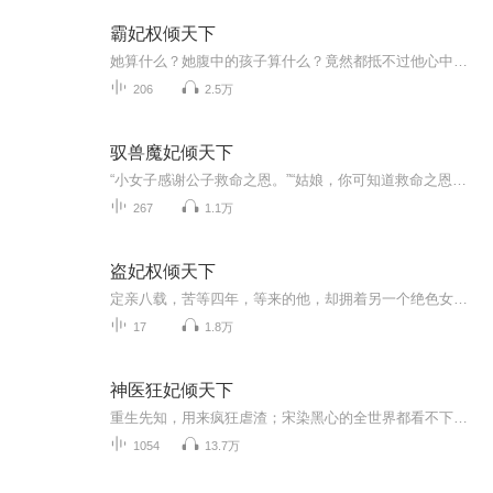
霸妃权倾天下
她算什么？她腹中的孩子算什么？竟然都抵不过他心中那个她！四年的痴等、多日的恩爱，换来的，只是这样一场决斗！她决绝转身，几步便走到崖边的老梅树下。
206
2.5万
驭兽魔妃倾天下
“小女子感谢公子救命之恩。”“姑娘，你可知道救命之恩要如何报答？”“不知，”“笨蛋，以身相许呐！”……原以为你是真心爱我，熟料只是为了灭我魔教，毁我族人……得魔教教主之女可得天下，呵呵，若是真心，这天下送你又如何！“傻瓜，被骗了你还有我，”心灰意冷的夏千晴正欲跳崖，没想到身后有人抱住她。“若非黄泉白骨，我定守你百岁无忧！”“乖，别哭，我为你撑腰，如若你不喜欢，我们现在就去灭了那个渣渣替你报仇！”男子在夏千晴身边低喃。“你不是哑巴么，怎么会说话了？”夏千晴擦干眼泪一脸惊讶。“因...
267
1.1万
盗妃权倾天下
定亲八载，苦等四年，等来的他，却拥着另一个绝色女子。一タ之间，她由正妃沦为侧妃。侯门深深，寂寞相守，她不争宠，不承恩。原以为，她助他帮他，和他共患难比翼飞，最终会获得他的爱恋。孰料，他所作的一切，为的只是另一个女子。挑指断弦，远走沧海，...
17
1.8万
神医狂妃倾天下
重生先知，用来疯狂虐渣；宋染黑心的全世界都看不下去了。七王爷却装睁眼瞎：我家娘子又温柔又胆小，你们不要欺负她天真善良！
1054
13.7万