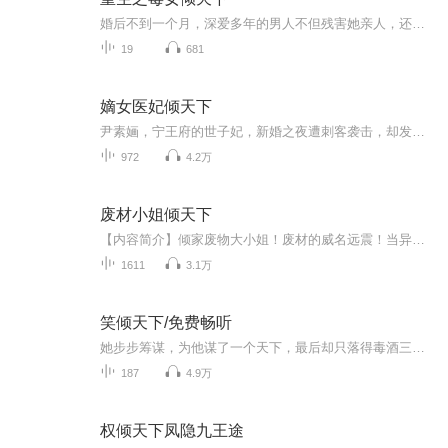
婚后不到一个月，深爱多年的男人不但残害她亲人，还编织罪名无情剜去她双眼，更纵容他的女人放火将她烧死，才明白，原来她只是他谋取至高无上权力的棋子而已。葬身火海的那一刻，她以血起誓，若有来生必斩断情丝，倾尽所有保护好所在乎的人........
19
681
嫡女医妃倾天下
尹素婳，宁王府的世子妃，新婚之夜遭刺客袭击，却发现是世子莫君夜。她以智慧和勇气应对王妃与柳琳琅的挑衅，稳固地位。医术高超的她救治了侍卫，赢得了莫君夜的尊重。回丞相府后，她夺回母亲遗物，揭露家族阴谋。与莫君夜共同进宫，赢得皇上赞赏。她救治...
972
4.2万
废材小姐倾天下
【内容简介】倾家废物大小姐！废材的威名远震！当异世的灵魂降临，当废材女再度睁开眼睛，锋芒慑人！一朝穿越，她成了遭人厌弃的大小姐，没有资质，被判定这一生都将平庸无能，在外人眼里她就是家族耻辱，在这个强者为尊的世界里，她将何去何从？没实力？...
1611
3.1万
笑倾天下/免费畅听
她步步筹谋，为他谋了一个天下，最后却只落得毒酒三杯！她从容赴死，重生在闺阁年华，步步为营，手手先机。如画江山一局棋，谁执扇轻笑，一倾天下…
187
4.9万
权倾天下凤隐九王途