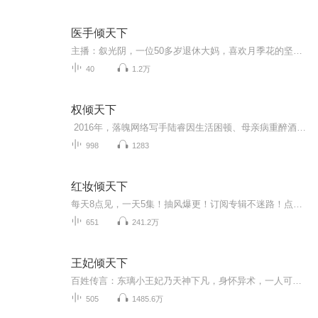
医手倾天下
主播：叙光阴，一位50多岁退休大妈，喜欢月季花的坚韧品格，在坎坷的人生中，处处都有月季花的影子。本小说适合面对生活中遇到坎坷所有姐妹，希望都能象本书中的李月季一样，平凡的我们都要为自己点赞：爆款小说《医手倾天下》有声剧·逆命上线从ICU濒死病...
40
1.2万
权倾天下
2016年，落魄网络写手陆睿因生活困顿、母亲病重醉酒昏迷，醒来竟重生回2001年大学毕业前夕。前世因拒绝乡政临时工工作、外出闯荡失败的他，决心改写命运，接受这份曾放弃的工作。他凭借十五年阅历，初入沿江乡政府便展现实力：以红塔山结交门卫获信息，...
998
1283
红妆倾天下
每天8点见，一天5集！抽风爆更！订阅专辑不迷路！点赞评论越多，更新越快哦~！【内容简介】她是大邺的守护神，名震天下的临江王，为守盟约一朝功成身退却遭至爱阴谋背叛。她是刁蛮恶毒，胸无点墨，臭名昭著。重生帝都花痴草包的身上会如何？从此卸战甲，收...
651
241.2万
王妃倾天下
百姓传言：东璃小王妃乃天神下凡，身怀异术，一人可敌千军万马，实乃东璃之幸。百姓传言;东璃小王妃容貌惊似天人，纤指轻摇，一曲高山流水名震京都。百姓传言：东璃小王妃乃神医嫡传弟子，凤尾针一出，活死人肉白骨。一日，尘土飞扬，百万敌军立于阵前；再观东璃，一娇小美女子紫衣倾城，魅惑天下，凤眸微睁，剑指千军。突然 一道墨色身影如流光飞逝接住那娇小的身躯，邪魅的俊脸难掩担忧之色，“娘子，你怎么了？”伸手探脉"王妃有喜了“
505
1485.6万