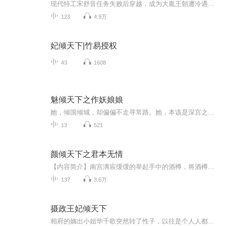
现代特工宋舒音任务失败后穿越，成为大胤王朝遭冷遇的九王子。初入异世，她身陷冷宫，遇小太监周顺欺凌下毒，幸得宫女翠儿忠诚相伴，凭特工本能伪装避险。宫廷权斗激烈，大皇子萧承煜霸道欺凌，二皇子萧景琰傲慢戏弄，与她同年同月生的三皇子萧逸尘心思深...
123
4.9万
妃倾天下|竹易授权
43
1608
魅倾天下之作妖娘娘
她，倾国倾城，却偏偏不走寻常路。她，本该是深宫之中最安分的娘娘，却每天都在“作妖”的边缘疯狂试探。这是一部让你笑到喷饭、甜到心动、爽到飞起的短篇故事集。
13
521
颜倾天下之君本无情
【内容简介】南宫漓宸缓缓的举起手中的酒樽，将酒樽内的美酒一饮而尽，放下酒樽。优雅的一挑剑眉，俯视的目光在众人身上转了一圈最后停在了跪在不远处的较小人影上。【作者简介】花溪小妖【精彩片段】 伊颜苒摸摸自己的小心肝，确定不再疼了之后...
137
3.6万
摄政王妃倾天下
相府的嫡出小姐华千歌突然转了性子，以往是个人人都能欺的废物，现在怼渣妹、斗继母，甚至一把火把太子府烧了......某日，小厮来报：“王爷，王妃把公主的书房拆了...他眯着凤眼看着自家王妃的杰作：“干的不错，天塌下来，本王顶着......”