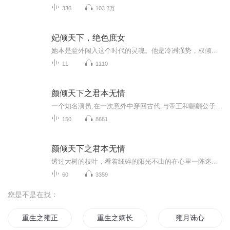
336
103.2万
妃倾天下，绝色庶女
她本是意外闯入这个时代的灵魂。他是冷冽强势，权倾朝堂的男人。命运将两人紧紧相连。当爱与控制交织，当真心与恐惧对撞——他们究竟是彼此的救赎，还是命运的试炼？《妃倾天下：绝色庶女》一场甜与痛并存的古风穿越情感史诗。
11
1110
颜倾天下之君本无情
一个知名演员,在一次意外中穿回古代,与帝王和翩翩公子产生了一段爱情和友情,但终敌不过君王的猜忌.....
150
8681
颜倾天下之君本无情
透过大树的枝叶，看着细碎的阳光不由的在心里一阵迷糊：“这是天堂吗？为什么好刺眼啊……” 恍惚了一阵之后 伊颜苒揉了揉发晕的额头，捂着自己的小心脏，左摇右晃的终于站了起来，看了看四周发现自己的周围居然都是树木。 “难道我还没死吗？...
60
3359
您是不是在找：
重生之雍正年妃
重生之嫡长雍主
雍月诛心