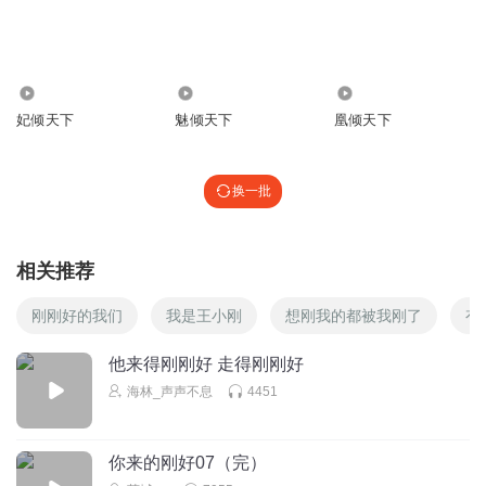
丫头_宝贝爱你
这就是大结局啊
28.26万
541
6.15万
回复
2018-09-09
2
妃倾天下
魅倾天下
凰倾天下
1781031xmly
两位主播辛苦啦
声音真好听！作者文笔很好，故事也不
换一批
错，就是结局太仓促，是不是有什么事只能草草结束呀，遗
憾！希望以后能补上详细结局呀。总之这作品很不错哦！
回复
2018-12-24
2
相关推荐
1385115vcco
刚刚好的我们
我是王小刚
想刚我的都被我刚了
有
全是宫斗，无语
他来得刚刚好 走得刚刚好
回复
2020-02-03
1
海林_声声不息
4451
1385115vcco
这结局太仓促了
你来的刚好07（完）
回复
2020-02-03
1