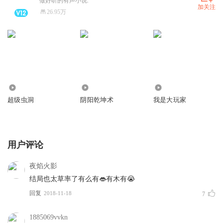
做好听的有声小说.
加关注
26.95万
689.65万
8.36万
1147.82万
超级虫洞
阴阳乾坤术
我是大玩家
用户评论
夜焰火影
结局也太草率了有么有👄有木有😭
回复
2018-11-18
7
1885069vvkn