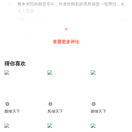
整本书写的都是宅斗，作者把精彩的竟然都是一笔带过，太
让人无语
回复
2019-01-04
6
1885069vvkn
看到最后我都不知道我看的什么，结局太特么让人失望了
查看更多评论
回复
2019-01-04
4
猜你喜欢
小迷糊001_corner
故事紧凑，不拖沓。主播沉稳，人物表达到位。推荐收听。
回复
2020-03-31
2
小迷糊001_corner
回复 @
小迷糊001_corner
:
只是意犹未尽。
4843
2.35万
401
包菜ya
颜倾天下
凤倾天下
媚倾天下
这结局啥玩意？
回复
2020-02-14
2