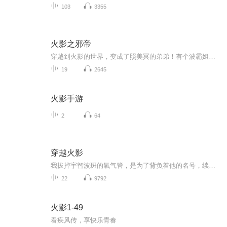
103
3355
火影之邪帝
穿越到火影的世界，变成了照美冥的弟弟！有个波霸姐姐照着，主角修炼一路顺风，风骚却是从前去参加中忍考试开始！ 主角别的任务都是不接的，从来都是只接火之国的任务，因为这样就可以多多碰触木叶中的美女，好实行他的勾搭大计，帮助姐姐挖些墙角过来！
19
2645
火影手游
2
64
穿越火影
我拔掉宇智波斑的氧气管，是为了背负着他的名号，续写他在忍界的战栗，现在还缺两千两就能解封当年留下的十万大军。 只要你打钱给我，待我重登忍界巅峰之时，就封你做大名。 蒙多医生，恐惧稻草人，九尾阿狸，触手怪俄洛伊……
22
9792
火影1-49
看疾风传，享快乐青春