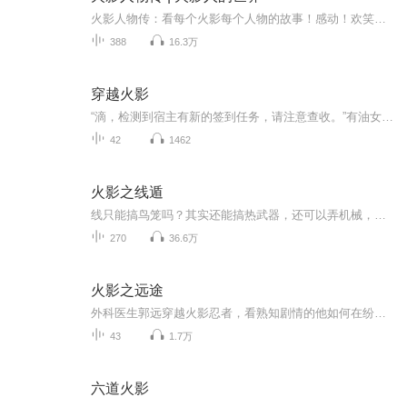
火影人物传：看每个火影每个人物的故事！感动！欢笑！热血！
388
16.3万
穿越火影
“滴，检测到宿主有新的签到任务，请注意查收。”有油女至尊穿越到这个世界已经六年了，他生在油女一族，他的弟弟是油女至乃。算上他前世，他应该已经有40岁了，穿越到这个世界，体验了很多，他不仅是一名虫师，还是一名刀术忍者，幻术忍者，体术忍者，通...
42
1462
火影之线遁
线只能搞鸟笼吗？其实还能搞热武器，还可以弄机械，开高达！配合仙术和武装色霸气，月球都给你锤烂！ 这其实只是个死废宅，在火影慢慢成长的故事。女主是井野，单女主。
270
36.6万
火影之远途
外科医生郭远穿越火影忍者，看熟知剧情的他如何在纷乱忍界找到自己的道路，最终屹立在忍界之巅
43
1.7万
六道火影