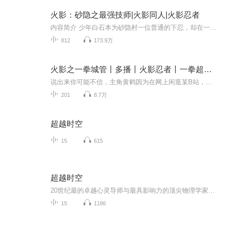
火影：砂隐之最强技师|火影同人|火影忍者
内容简介 少年白石本为砂隐村一位普通的下忍，却在一次意外中获得一件特殊的道具以及大量零碎记忆片段，在不断摸索推演的过程中，成功将异世界的初始技能高速移动，转化为属于自己的第一个忍术，从此少年白石就走上了一条砂隐村的最强技师之路。作者简介 ...
812
173.9万
火影之一拳城管丨多播丨火影忍者丨一拳超人丨会员免费
说出来你可能不信，主角黄鹤因为在网上闲逛某B站，被忽然打开的次元壁传送到了火影世界… “嘿！那边那个！戴面具的！对就是你！宇智波鼬是吗？大半夜行踪诡秘，还拿着刀？！跟我走一趟！” “你！大蛇丸！又在搞什么邪恶的实验了？居然不带上我？跟我走一...
201
8.7万
超越时空
15
615
超越时空
20世纪最的卓越心灵导师与最具影响力的顶尖物理学家的对话
15
1186