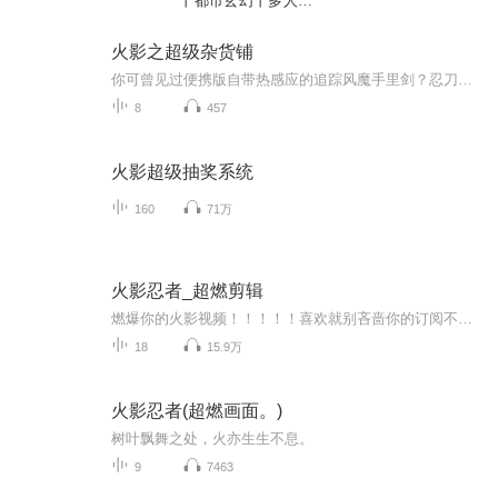
丨都市玄幻丨多人有
声剧
火影之超级杂货铺
你可曾见过便携版自带热感应的追踪风魔手里剑？忍刀七人众的刀对上刀语里的十二把毒刀又会如何？秽土转生遇到通灵王附身合体！你们喷尾兽玉我开ex咖喱棒！穿越火影之后得到迷之无节操系统对上无节操主角！你们还在拼忍术？我拼的是装备！孤僻宅男和猥琐熊孩子灵魂融合，玩出不一样的火影...
8
457
火影超级抽奖系统
160
71万
火影忍者_超燃剪辑
燃爆你的火影视频！！！！！喜欢就别吝啬你的订阅不定期更新
18
15.9万
火影忍者(超燃画面。)
树叶飘舞之处，火亦生生不息。
9
7463