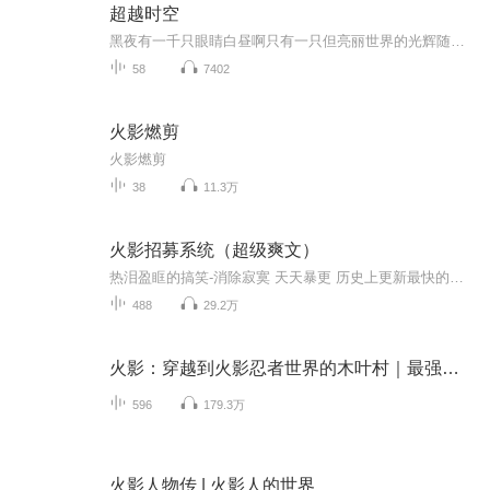
超越时空
黑夜有一千只眼睛白昼啊只有一只但亮丽世界的光辉随日落而消逝。头脑有一千只眼睛心灵啊只有一只但整个生命的光辉随情尽而消逝这首诗像是预警，提醒着我们不该再过度强调知识的重要，因为他可能是微弱的星光而已。这个观点有点扫兴，多年以后我才发现，无...
58
7402
火影燃剪
火影燃剪
38
11.3万
火影招募系统（超级爽文）
热泪盈眶的搞笑-消除寂寞 天天暴更 历史上更新最快的书吧
488
29.2万
火影：穿越到火影忍者世界的木叶村｜最强火影诞生
596
179.3万
火影人物传 | 火影人的世界