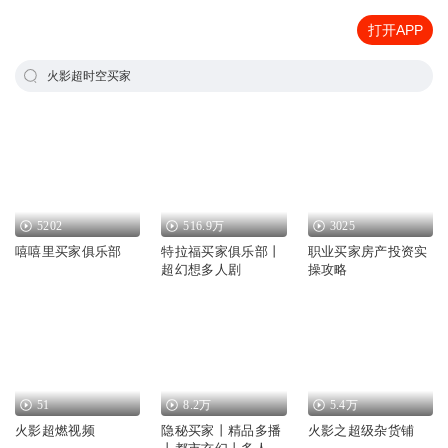
打开APP
火影超时空买家
5202
516.9万
3025
嘻嘻里买家俱乐部
特拉福买家俱乐部丨
职业买家房产投资实
超幻想多人剧
操攻略
51
8.2万
5.4万
火影超燃视频
隐秘买家丨精品多播
火影之超级杂货铺