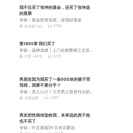
我不仅买了张坤的基金，还买了张坤选
的股票
专辑：
基金投资实战：发现好基金
5784
好买研习社
第1855章 我们买了
专辑：
战神龙婿 | 上门女婿赘婿江北辰
丨刺儿丨威震四海
6.1万
六零一听书
男朋友因为我买了一条500块的裙子而
骂我，我要不要分手？
专辑：
美人心计丨引导男人投资付出的
实用恋爱技巧
1350
文姬说爱
男友把性病传染给我，本来说的房子他
也不买了
专辑：
叶文家园|叶文有话要说