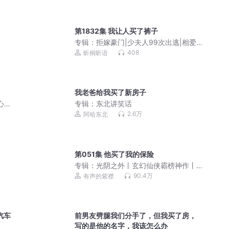
第1832集 我让人买了裤子
专辑：
拒嫁豪门|少夫人99次出逃|相爱
相杀|都市玄幻|霸总开炮抢婚|初恋变狼
408
昕桐昕语
护爱
我老爸给我买了新房子
心真
专辑：
东北讲笑话
2.6万
阿哈东北
第051集 他买了我的保险
专辑：
光阴之外丨玄幻仙侠霸榜神作丨
耳根丨紫襟领衔多人有声剧
90.4万
有声的紫襟
汽车
前男友劈腿我们分手了，但我买了房，
写的是他的名字，我该怎么办