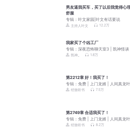
男友逼我买车，买了以后我觉得心
舒服
专辑：
叶文家园|叶文有话要说
12.2万
主持人叶文
我家买了个凶工厂
专辑：
深夜恐怖聊天室3 | 凯神怪谈 
友故事
1.8万
凯神_
第2212章 好！我买了！
专辑：
免费 | 上门龙婿 | 人间真龙
7.5万
经致听书
第2749章 合适我买了！
专辑：
免费 | 上门龙婿 | 人间真龙
8.2万
经致听书