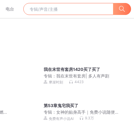
电台
我在末世有套房1420买了买了
专辑：
我在末世有套房| 多人有声剧
4423
摩崖时刻
第53章鬼宅我买了
安燃穿
专辑：
女神的贴身高手｜免费小说随便
声小
听｜美女爽文
9.3万
免费有声小说AI