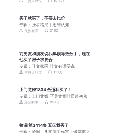
10.6万
主持人叶文
买了就买了，不要去比价
专辑：
强者格局｜思维认知
2162
灵熙有声
前男友和朋友说我卑贱导致分手，现在
他买了房子求复合
专辑：
叶文家园|叶文有话要说
11.1万
主持人叶文
上门龙婿1834 合适我买了！
专辑：
上门龙婿|至尊龙婿叶辰萧初然
85.1万
经致听书
捡漏 第3414集 五亿我买了
专辑：
捡漏丨头陀渊工作室丨爆笑爽文