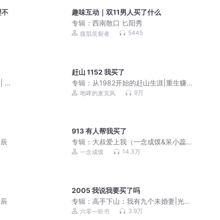
理不
趣味互动｜双11男人买了什么
专辑：
西南散口 匕阳秀
5445
腹肌笑裂者
赶山 1152 我买了
| 听
专辑：
从1982开始的赶山生涯|重生赚
钱|东北猎人|经典年代剧|无系统|多人有
9万
咆哮的麦克风
声剧
913 有人帮我买了
叶辰
专辑：
大叔爱上我（一念成馍&呆小蕊_
那时花正开）
14.3万
一念成馍
2005 我说我要买了吗
叶辰
专辑：
高手下山：我有九个未婚妻|光头
下山|美女如云|偷香
3.9万
六零一听书