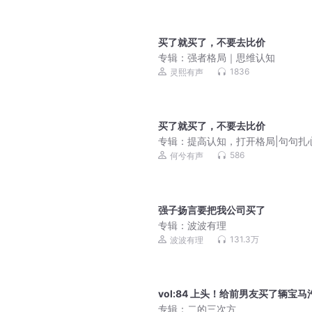
买了就买了，不要去比价
专辑：
强者格局｜思维认知
1836
灵熙有声
买了就买了，不要去比价
专辑：
提高认知，打开格局|句句扎
话
586
何兮有声
强子扬言要把我公司买了
专辑：
波波有理
131.3万
波波有理
vol:84 上头！给前男友买了辆宝马
专辑：
二的三次方