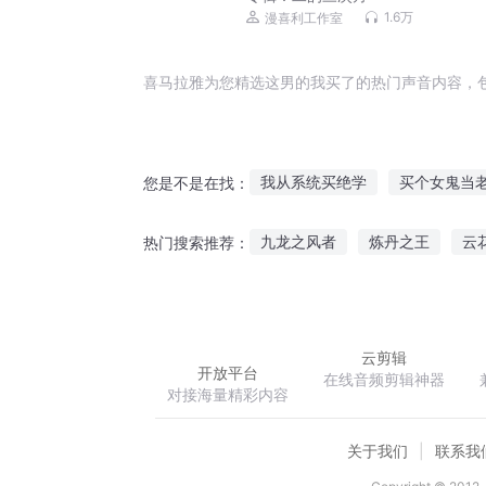
1.6万
漫喜利工作室
喜马拉雅为您精选这男的我买了的热门声音内容，
我从系统买绝学
买个女鬼当
您是不是在找：
买下帮会的新帮主是个代打
九龙之风者
炼丹之王
云
热门搜索推荐：
千金买骨
千万买主霸宠小妻
丹道武皇
代号为K
我变成
云剪辑
开放平台
在线音频剪辑神器
对接海量精彩内容
关于我们
联系我