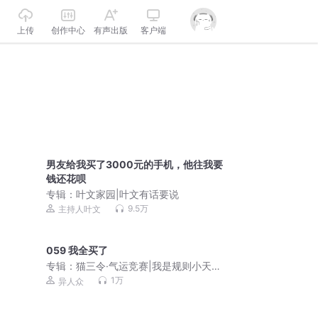
上传
创作中心
有声出版
客户端
男友给我买了3000元的手机，他往我要
钱还花呗
专辑：
叶文家园|叶文有话要说
9.5万
主持人叶文
059 我全买了
专辑：
猫三令·气运竞赛|我是规则小天
才|校园成长冒险故事
1万
异人众