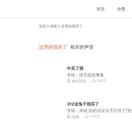
发现
分类
>
>
首页
搜索
这男的我买了
这男的我买了
相关的声音
牛买了我
专辑：
阿凡提故事集
5.4万
峰读篇篇
312这兔子我买了
专辑：
师叔,你的法宝太不正经了|
越爆笑修仙|法宝不正经VIP免费有
11.7万
安燃
说