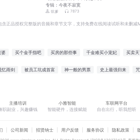
专辑：
今夜不寂寞
7873
吭爹
包含正品授权完整版的音频和章节文字，支持免费在线阅读试听和未删减M
老婆
买个金手指吧
买房的那些事
千金难买小宠妃
买卖天
买来的新娘
火影超时空买家
买个娘子是悍妻
买了个中二老婆
花忆雨剑
被员工坑成首富
神一般的男票
史上最强归来
咒
九十天
上赶着不是买卖
盛世美妻买一送一
穿越之买来的香火
了神秘组织boss
从斗罗开始万界独尊
幻天九变
DC家的骑
主播培训
小雅智能
车联网平台
兼职副业，兴趣赚钱
智能硬件，连接赋能
自在出行，听我想听
们
公司新闻
招贤纳士
用户反馈
服务协议
隐私政策