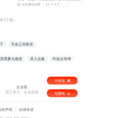
丨都市热血丨扮猪吃老虎丨鉴宝丨VIP免
11.4万
头陀渊讲故事
费多人有声剧
P3下载。
下
天命之买歌笑
重生房子买买买
灵魂买卖之人间游
灵萌妻太难宠
异人志集
叶如云传奇
谁为逝去的青春买单
士
手机端
企业版
员工学习，企业买单
电脑端
版权声明
自律承诺