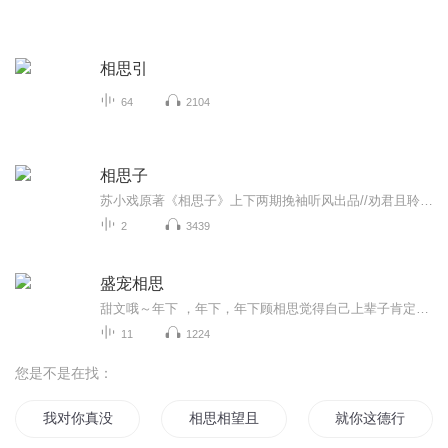
相思引
64
2104
相思子
苏小戏原著《相思子》上下两期挽袖听风出品//劝君且聆听，一音一相思//声明本作品中所用音乐、音效等素材均来自于互联网，著作权归原著作权人所有。 本作品仅供同好交流欣赏之用，请勿用于任何商业用途。 转发请携带完整发布信息，未经允许禁止二次上传...
2
3439
盛宠相思
甜文哦～年下 ，年下，年下顾相思觉得自己上辈子肯定没做好事，这辈子给那小狼崽子缠的不要不要的。这又当先生，又当护卫，还得管他生活起居，当个老妈子
11
1224
您是不是在找：
我对你真没意思
相思相望且相亲
就你这德行你好意