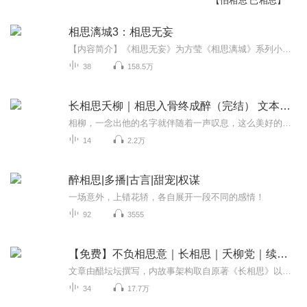
【怕相思 已相思】
相思漓城3：相思无妄
【内容简介】《相思无妄》为方莹《相思漓城》系列小说的第三部。承接第一部《复仇天使》和第二部《夏末生生》的故事背景，讲述漓城四大家族两代人乔家、木家、高家和夏家之间爱恨纠葛的豪门虐恋故事。她苦苦追寻身世之谜，没曾想，真相如此不堪。他爱她如...
38
158.5万
长相思夭柳｜相思入骨终成醉（完结） 文本：知乎 寒
相柳，一念出他的名字就伴随着一声叹息，这么美好的大妖不该就这样死去。在很多有声书和网站找寻他故事的延续，有幸读到了这篇寒橘柚续写的《相思入骨终成醉》，实感是我读过的夭柳同人中最好的一篇，那么合情合理，好像这本就是属于夭柳的圆满，爱就该是...
14
2.2万
醉相思|多播|古言|甜宠|权谋
一场意外，上错花轿，各自展开一段不同的感情！
92
3555
【免费】不负相思意｜长相思｜夭柳党｜续写意难平
文章由醋坛坛撰写，内故事架构取自原著《长相思》以及《曾许诺》，前面章节以及后面全文三成以上基本都是原书内容以及原话，有很多的原著原文! 桐华老师珠玉在前，醋大大做番外。我非常喜欢所以播读出来非盈利目的，只为圆我们心中夭柳梦。我只是众多夭柳...
34
17.7万