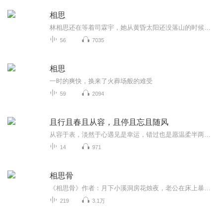
相思
林相思还在等着司霖宇，她从黄昏太阳还没落山的时候就开始准备晚饭了。直到现在，时针指到九点钟方向，他还是没有回来。今天是他们结婚三周年纪念日，她一直等到饭菜都凉了，他还是没有回来。她一直觉得，就算司霖宇一直不把她当司太太，但她确实是他的妻...
56
7035
相思
一时的爽快，换来了火葬场般的难受
59
2094
且行且春且从容，且停且忘且随风
从容于表，淡然于心遇见是幸运，错过也是愿温柔半两，从容一生比起被人左右情绪的生活，我更喜欢无人问津的时光，安静自在，不用周旋与别人的情绪回归一个真实的自己，内心丰盈即人生圆满，生而热烈，藏而不露，心有山海，静而不争。
14
971
相思骨
《相思骨》作者：月下小溪洞房花烛夜，老公在床上暴毙，婆婆骂我扫把星，克夫命，公婆为了让他们的儿子下辈子投胎做人，瞒着我招魂破身，却没想到招来恶鬼，从此纠缠不清，普我一曲相思骨。 主播生病了，不定期要治疗，所以更新时间有些不确定，但是我会努力坚持，一有时间就会多更新的，希望听众们多多支持我，你们的鼓励就是我坚持的动力！ 对了 ，不喜欢主播声音的请直接绕路...萝卜青菜各有所爱，不要唧唧歪歪的.
219
3.1万