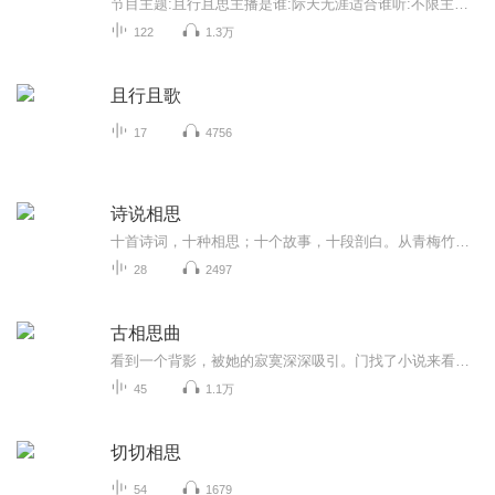
节目主题:且行且思主播是谁:际天无涯适合谁听:不限主播的话:带您走进张福奎的视界！
122
1.3万
且行且歌
17
4756
诗说相思
十首诗词，十种相思；十个故事，十段剖白。从青梅竹马到白发苍苍，人一生的爱恨悲欢，唯有诗词可以诉说。《洛神赋》：如果评千古第一「狗血人物」的话，曹植也许可以拿第一名。他和嫂子甄宓的故事，常登八卦榜首。可是去掉这个故事的流言，你会发现，这场掺杂着阴谋的虐恋中，从头到尾只有一个人。「我虽然一秒都没有拥有过你，却好像失去了你千万次。」《浣溪沙》：那一年，妻子问纳兰容若，这世间最悲凉无助的字，是什么？他说，没有这样的字。妻子笑语嫣然，这个字，就在夫君的名字里，「若」。三年新婚未到，两人阴阳两隔。这世间最悲凉的事，不过一句「如果当初」。《送别》：写下「长亭外，古道边」的四年后，李叔同落发出家。他的妻子带着孩子四处寻找，他乘一叶扁舟而来，她问他：弘一法师，请告诉我，什么是爱？他答：爱，就是慈悲。她泪如雨下。这世间没有双全法，为赴如来，便只能负卿。……每首看似和我们距离遥远的诗词背后，都是一段深入肺腑的情感。它是独属于中国的浪漫，它也是，每个人的相思。努力做到一周双更
28
2497
古相思曲
看到一个背影，被她的寂寞深深吸引。门找了小说来看，很喜欢，很感动！感谢作者！想和大家一起分享
45
1.1万
切切相思
54
1679