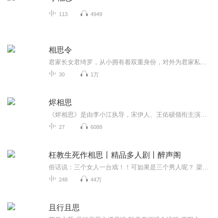
113
4949
相思令
君家长女君绮罗，从小拥有着双重身份，对外为君家私生子君非凡。君绮罗在20岁的时候，被带回北泫。自此，君绮罗开启了一段在异乡艰难生存的经历。在北泫时期，绮罗被人诬陷为是细作，受到凌虐，绮罗趁机逃回，却发现趁其不在家中的日子，王爷勾结了她的二...
30
1万
烬相思
《烬相思》是由李小江执导，宋伊人、王佑硕领衔主演的古装甜宠剧 。该剧讲述了对古灵精怪的将军之女贺九灵一见钟情的占星天才容钰，在被心上人“小施捉弄”意外变成傻瓜后，依旧痴痴追妻，最终二人心心相印、深情不悔的爱情故事。身为护国将军之女的贺九...
27
6088
枉教生死作相思丨精品多人剧丨醉声阁
俗话说：三个女人一台戏！！可如果是三个男人呢？ 梁毓一直以为，他辅佐的皇子夺位失败，自己也被那未来帝王一箭穿心后，他的官场生涯就此走到了终点。然而正当他的打算老死在乡野小村时，皇帝却费尽心机把他逼回京城：为何你对我皇兄尽心辅佐，对我就要一...
248
44万
且行且思