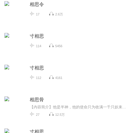
相思令
17
2.6万
寸相思
114
5456
寸相思
112
4161
相思骨
【内容简介】他是半神，他的使命只为收满一千只妖来拯救另外一个神，而她只是一只爱吃的天真懵懂小猪妖，却是他要收的第一千只妖，前一世，他与她提前相遇，他对她万般好，只为弥补最后终要杀她的宿命，可是在相处中，他却动了凡心。“小妖，若有一天我要...
27
12.5万
寸相思