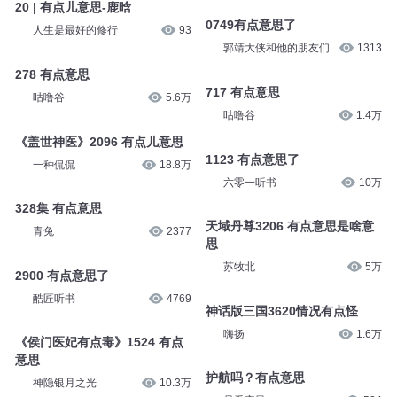
20 | 有点儿意思-鹿晗
0749有点意思了
人生是最好的修行
93
郭靖大侠和他的朋友们
1313
278 有点意思
717 有点意思
咕噜谷
5.6万
咕噜谷
1.4万
《盖世神医》2096 有点儿意思
1123 有点意思了
一种侃侃
18.8万
六零一听书
10万
328集 有点意思
天域丹尊3206 有点意思是啥意
青兔_
2377
思
苏牧北
5万
2900 有点意思了
酷匠听书
4769
神话版三国3620情况有点怪
嗨扬
1.6万
《侯门医妃有点毒》1524 有点
意思
护航吗？有点意思
神隐银月之光
10.3万