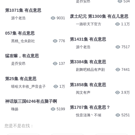
是乔安昂
534
第1071集 有点意思
废土纪元 第1300集 有点儿意思
源个老浩
9031
一路听天下官方
1.1万
057集 有点意思
第1431集 有点意思
黑桃_仓央剧社
776
源个老浩
7517
猛攻嘛，有点意思
第3384集 有点意思
是乔安昂
137
剧舞吧精品有声剧
7441
第25集 有点意思
第1858集 有点意思
嘻哈大丰收_声音盒子
1万
阅文有声
3.9万
神话版三国6246有点脑子啊
第1707集 有点意思？
嗨扬
5199
悦音涟漪丶不倾
5251
您是不是在找：