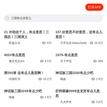
打开APP
三国有点意思儿
21 许劭这个人，有点意思丨三
187.好意思不好意思，这有点儿
国志丨三国演义
意思！
听鉴文化
325
不开玩笑JokesAside
25.6万
402#有点意思
1979-有点意思
撒旦先生pro
4.5万
月下声花
388
第550章 这有点儿意思啊！
神话版三国3250有点少吧
经致听书
10.2万
嗨扬
1.8万
神话版三国3249有点少吧
烂柯棋缘0999这龙宫有点儿意
思
嗨扬
1.8万
凡夫声舍
3.6万