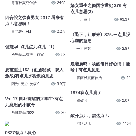
青雨长夏丽佳浩
2465
嫡女重生之倾国惊世妃 276 有
点儿意思(2)
四合院之饮食男女 2317 看来有
一只豆丁
63.3万
点儿意思啊！
青花先生FM
2.2万
《退下，让朕来》875-一点儿没
心虚的意思
侯耀华_点儿点儿点儿（1）
一刀苏苏
2.8万
拾光精品有声工作室
58
晨曦鹿鸣：唤醒每日好心情｜鹿
夏范重生153（血族秘藏，双人
晗 | 有点儿意思
激战)有点儿水视频的意思
青雨长夏丽佳浩
51
阳光_光游_光梦0
5.9万
1874有点儿崩了
Vol.17 自我觉醒的大学生·有点
姣姣兮
2.6万
儿意思的小孩哥
西城慈母2022
30
敞开点儿，豁达点儿
网络龙飞
4404
0827有点儿良心