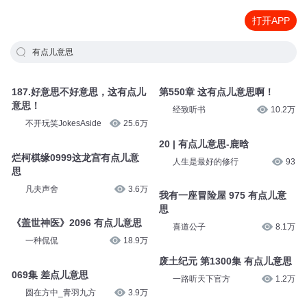
打开APP
有点儿意思
187.好意思不好意思，这有点儿
第550章 这有点儿意思啊！
意思！
经致听书
10.2万
不开玩笑JokesAside
25.6万
20 | 有点儿意思-鹿晗
烂柯棋缘0999这龙宫有点儿意
人生是最好的修行
93
思
凡夫声舍
3.6万
我有一座冒险屋 975 有点儿意
思
《盖世神医》2096 有点儿意思
喜道公子
8.1万
一种侃侃
18.9万
废土纪元 第1300集 有点儿意思
069集 差点儿意思
一路听天下官方
1.2万
圆在方中_青羽九方
3.9万