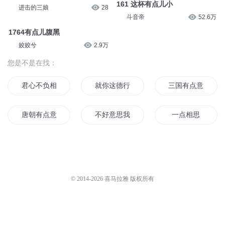
161 这杯有点儿小
进击的三娘
28
斗音帝
52.6万
1764有点儿腹黑
姣姣兮
2.9万
您是不是在找：
君心不负相思意
就你这德行你好意思说你是勇者
三国有点意思儿
唐朝有点意思
不好意思我想修仙
一点相思
不好意思找到你了
难挽此情空思意
且醉相思意
思思雨点
终不负君相思意
你比睡觉有意思
© 2014-
2026
喜马拉雅 版权所有
一梦相思离别意
不好意思宗主大人是我的
对你有点意思