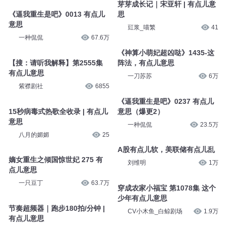
芽芽成长记｜宋亚轩 | 有点儿意
《逼我重生是吧》0013 有点儿
思
意思
豇浆_喵繁
41
一种侃侃
67.6万
《神算小萌妃超凶哒》1435-这
【搜：请听我解释】第2555集
阵法，有点儿意思
有点儿意思
一刀苏苏
6万
紫襟剧社
6855
《逼我重生是吧》0237 有点儿
15秒病毒式热歌全收录 | 有点儿
意思（爆更2）
意思
一种侃侃
23.5万
八月的媚媚
25
A股有点儿软，美联储有点儿乱
嫡女重生之倾国惊世妃 275 有
刘维明
1万
点儿意思
一只豆丁
63.7万
穿成农家小福宝 第1078集 这个
少年有点儿意思
节奏超频器｜跑步180拍/分钟 |
CV小木鱼_白鲸剧场
1.9万
有点儿意思