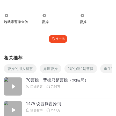
回复
2022-05-15
4
今声岁月
215
881
5414
讲的真好，都想拜师学艺了
魏武帝曹操全传
曹操
曹操
回复
2021-08-09
3
换一批
普泰
就是裹挟百姓逃跑，历朝历代都是曹操征乌桓回来也是。
回复
2024-11-11
3
相关推荐
XS听故事
曹操的用人智慧
异世曹操
我的姐姐是曹操
重生三
70曹操：曹操只是曹操（大结局）
回复
2023-01-08
3
江湖叨客
7.56万
细雨落泽
可以改名叫三国演义
1475 说曹操曹操到
回复
2022-10-26
2
悄然有声
2.41万