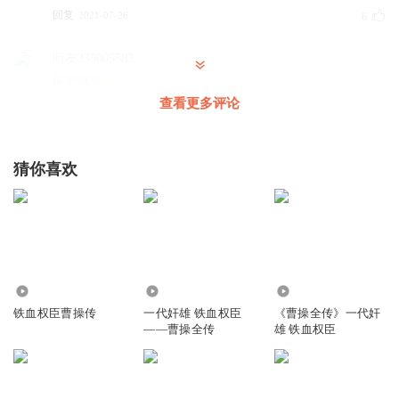
回复
2021-07-26
6
听友335005583
催更催更
查看更多评论
回复
2021-08-09
5
SVIP用户
猜你喜欢
刘备是学着别人拿老百姓做掩护，他藏在老百姓中间
回复
2021-08-05
5
毛茸茸的Sky
以前我还觉得刘备是一个好人呢，结果现在他拿百姓当肉
盾，小人
1098
649.06万
5571
回复
2024-03-23
4
铁血权臣曹操传
一代奸雄 铁血权臣
《曹操全传》一代奸
——曹操全传
雄 铁血权臣
春天_ek4
感觉刘备就是个小人