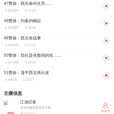
47曹操：既生瑜何生亮……
10.99万
17:10
48曹操：刘备的崛起
10.99万
18:20
49曹操：西北有战事
10.55万
17:17
50曹操：信任是张脆弱的纸……
10.30万
17:01
51曹操：荡平西北再出发
9.91万
15:27
主播信息
江湖叨客
喜马拉雅优质历史主播
加关注
146.69万