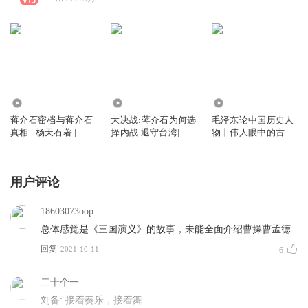
2489
1147.73万
1553.50万
蒋介石密档与蒋介石
大决战:蒋介石为何选
毛泽东论中国历史人
真相 | 杨天石著 | 蒋
择内战 退守台湾|中
物丨伟人眼中的古代
介石一生
国近代史|毛泽东
名人
用户评论
18603073oop
总体感觉是《三国演义》的故事，未能全面介绍曹操曹孟德
回复
2021-10-11
6
二十个一
刘备: 接着奏乐，接着舞