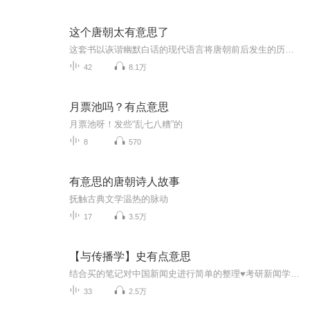
这个唐朝太有意思了
这套书以诙谐幽默白话的现代语言将唐朝前后发生的历史事件串联并娓娓道来，从隋末的群雄逐鹿到玄武门之变到唐朝最终的没落，将对中国影响最深远的王朝之一讲出了不一样的味道，很有意思，值得阅读推荐。 这本书的书写方式是比较白话加入了很多作者自己的理解。每个人看待历史都不相同，历史没有人能看到真正的原貌，只能是不断地接近真相，但每个人的理解都可以作为一种参考。
42
8.1万
月票池吗？有点意思
月票池呀！发些“乱七八糟”的
8
570
有意思的唐朝诗人故事
抚触古典文学温热的脉动
17
3.5万
【与传播学】史有点意思
结合买的笔记对中国新闻史进行简单的整理♥考研新闻学♥自己背诵用♥
33
2.5万