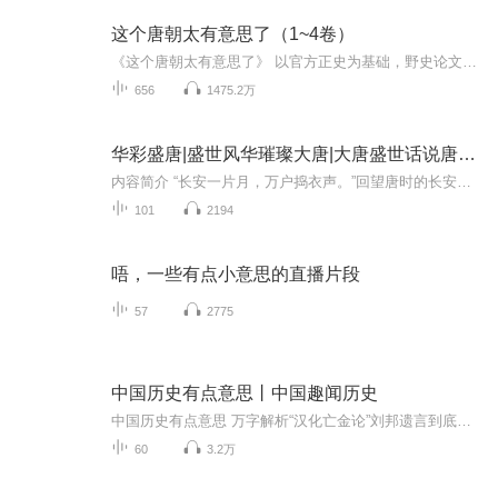
这个唐朝太有意思了（1~4卷）
《这个唐朝太有意思了》 以官方正史为基础，野史论文为补 充，以年代和主要任务为主线，采用小说、 单口相声的叙述形式， 对唐朝皇帝及文臣武将、 布衣士女的人生进行全景式展示，并 涉及对大唐政治经济制度的阐释和评价， 是一部白话正说唐朝 大历史的作...
656
1475.2万
华彩盛唐|盛世风华璀璨大唐|大唐盛世话说唐朝有意思的唐朝史
内容简介 “长安一片月，万户捣衣声。”回望唐时的长安，它早已成为浓烈的“乡愁”写进我们民族的血液里。白鹤林短诗说“从童年起，我便独自一人，照顾着历代的星辰。”而唐代的星辰，被李白、杜甫、王维、白居易、李商隐、张若虚等一群闪耀的明星照顾着...
101
2194
唔，一些有点小意思的直播片段
57
2775
中国历史有点意思丨中国趣闻历史
中国历史有点意思 万字解析“汉化亡金论”刘邦遗言到底是真是假？为什么朱元璋说：元以宽失天下？六朝元老冯道的双面人生 这里有你不知道的中国历史冷知识，这里可能颠覆你对历史的认知，本专辑由新锐历史up主出品。野史的话题，正经的解密。风趣幽默的...
60
3.2万