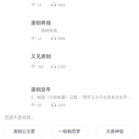
13
1951
唐朝将领
唐朝将领。
12
3568
又见唐朝
702
2.5万
唐朝皇帝
1、根据《元和姓纂》记载：“周平王少子生而有文在手，曰武，遂以为氏。”姬武因此被视为武氏先祖。但多数学者认为此人纯属武则天杜撰。2、武曌本名不详，曾为唐太宗才人，赐号“武媚”，后为高宗昭仪、皇后，为孝敬皇帝李弘、安定思公主、章怀太子李贤、中宗李显、睿宗李旦、太平公主生母。麟德元年（664年），开始与高宗一同临朝听政。上元元年（674年）八月，李治称天皇，武则天称天后。永淳二年（683）十二月，唐高宗驾崩，皇太子李显即位。光宅元年（684年）二月，废李显为庐陵王，立豫王李旦为傀儡皇帝，本人以皇太后身份临朝称制。载初二年（691年）九月，武后登基称帝，成为中国历史上一位的正统的女皇帝，改国号为“周”，史称“武周”，定都东都洛阳，改称神都，降李旦为皇嗣，赐武姓，以周文王为武氏始祖，并追尊武氏七世先祖，加封武氏宗亲。天册万岁元年（695年）正月初，武则天加号为“慈氏越古金轮圣神皇帝”。神龙元年（705年）正月，武则天病笃，张柬之、崔玄暐等重臣发动“神龙革命”，诛杀张昌宗、张易之兄弟及其党羽，逼迫武则天让位于太子李显。李显复位后为母亲上尊号为“则天大圣皇帝”，武周结束，唐朝复辟。同年十一月，武则天病逝，遗诏去帝号，称”则天大圣皇后“，与高宗合葬乾陵。唐隆元年（710年），改谥天后。景云元年（710年），改为大圣天后。延和元年（712年），改为天后圣帝，未几，改为圣后。开元四年（716年），改为则天皇后。天宝八载（749年），加谥则天顺圣皇后。
25
2.8万
您是不是在找：
唐朝公主爱上我
一朝相思梦千年
大唐神朝