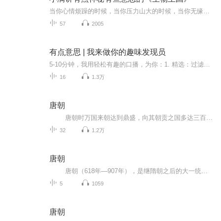
当你心情烦躁的时候，当你压力山大的时候，当你无缘无故委屈的时候，来吧孩子的天马行空给我们自由，虽然是短暂的
57
2005
有点意思 | 我来做你的趣味发现员
5-10分钟，我用轻松有趣的口播，为你：1. 精选：过滤海量资讯，只讲当天最值得关注的热点与趣闻。2. 解读：不止步于新闻，提供有态度的个人视角和行业洞察。3. 联结：分享玩家的共同记忆与热梗，做你有共鸣的“云玩伴”。订阅我，利用刷牙、通勤的碎片时间...
16
1.3万
唐朝
唐朝时万国来朝达到鼎盛，向其朝贡之国多达三百余。疆域空前辽阔，极盛时东起日本海、南据安南、西抵咸海、北逾贝加尔湖，是中国自秦以来第一个未修据胡长城的大一统王朝。
32
1.2万
唐朝
唐朝（618年—907年），是继隋朝之后的大一统中原王朝，共历二十一帝，享国二百八十九年。
5
1059
唐朝