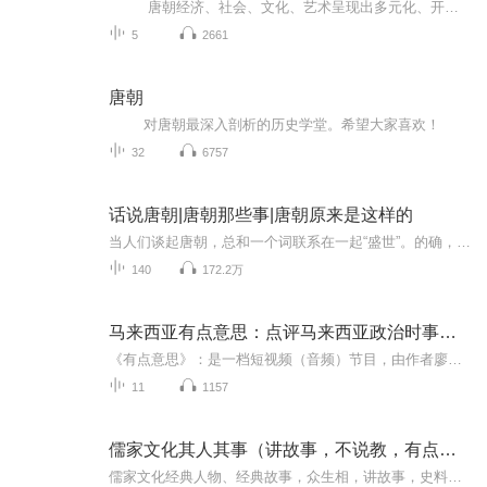
唐朝经济、社会、文化、艺术呈现出多元化、开放性等特点。
5
2661
唐朝
对唐朝最深入剖析的历史学堂。希望大家喜欢！
32
6757
话说唐朝|唐朝那些事|唐朝原来是这样的
当人们谈起唐朝，总和一个词联系在一起“盛世”。的确，这个朝代的文采风流、赫赫武功、万国来朝的气象让整个世界折服，唐朝人的尚武、豁达、开明的风气，让后代中国人倾慕不已。但这并非历史的全部，盛世的背影之下藏着阴霾和血腥，极盛之后是战乱和凋敝...
140
172.2万
马来西亚有点意思：点评马来西亚政治时事社会现象
《有点意思》：是一档短视频（音频）节目，由作者廖朝骥博士，每周点评一件时事、生活大小事，从当今的现象，找出关键字，从中比较、点评，释出”意思“。文字版刊登在《中国报》，视频在《中国报》网页首发。作者在多个报刊撰写专栏多年，栏目有《扎记》...
11
1157
儒家文化其人其事（讲故事，不说教，有点意思）
儒家文化经典人物、经典故事，众生相，讲故事，史料丰富，又轻松诙谐，带你轻松了解儒家文化，了在其中，舜公主爸爸力荐，适合大人小孩全家听！