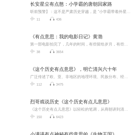
长安星尘有点憨：小学霸的唐朝回家路
听前预警】：这不是严肃历史穿越，是 “小学霸带着外星晶体在唐朝搞笑搞事” 的快乐合集！12 岁物理化学双料小学霸林墨，实验室意外炸穿到开元年间的长安 —— 怀里揣着能开时空门的星尘晶体，手腕绑着没电的智能手表，开局就靠做香胰子在客栈打工求生。本...
11
436
《有点意思：我的电影日记》黄渤
第一部电影拍完了，几年的时间，有些留给岁月，有些留给观众，我也想留一些文字。算是人生中的一小段记录，留给自己，也留给你。
38
3654
《这个历史有点意思》，明亡清兴六十年
广泛传述了欧、亚、非地区的地理环境、民族分布、经济生活、政治制度、历史往事、风土人情、宗教信仰、名胜古迹，肯定了亚非人民的文明成就，此外，书中对希波战争也有细致的描绘。希罗多德在创作时不盲从传说，而是一边记载历史一边阐释历史事件发生的前...
112
3475
烈哥戏说历史《这个历史有点儿意思》
《这个历史有点儿意思》以轻松的笔调，从商朝讲到清末，不讲枯燥年份，只说鲜活故事。帝王权谋、名臣风骨、民间百态、朝代更迭，用接地气的语言一一还原。有八卦、有干货、有观点，不瞎说不胡说，把厚重历史变得好懂、好笑、好记。让你在碎片时间里，一口...
150
6423
小满讲有点神秘有些意思的《生物王国》