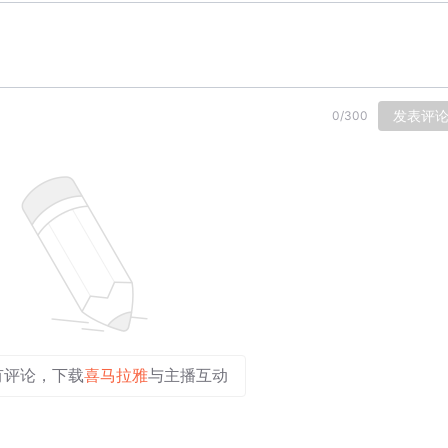
发表评
0
/
300
有评论，下载
喜马拉雅
与主播互动