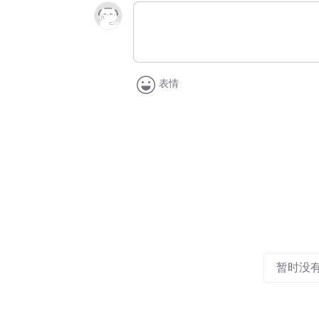
表情
暂时没