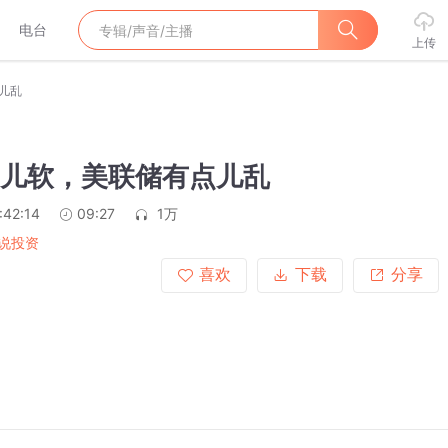
电台
上传
儿乱
点儿软，美联储有点儿乱
:42:14
09:27
1万
说投资
喜欢
下载
分享