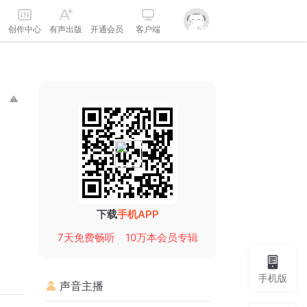
创作中心
有声出版
开通会员
客户端
下载
手机APP
7天免费畅听
10万本会员专辑
手机版
声音主播