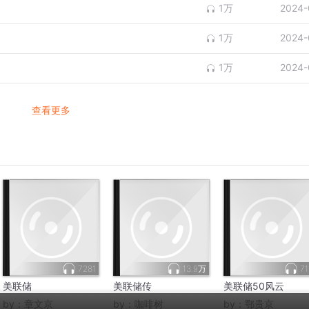
1万
2024-
1万
2024-
1万
2024-
查看更多
7281
13.9万
71
美联储
美联储传
美联储50风云
by：
章文京
by：
咖啡树
by：
鄂贵京