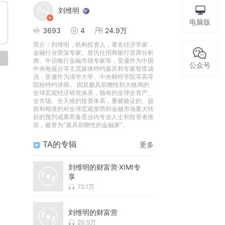
刘维明
电脑版
3693
4
24.9万
简介：
刘维明，机构投资人，著名经济学家，
金融行业资深专家。曾历任招商银行首席分析
论
师、中信银行金融市场专家等，受邀作为中国
公众号
中央电视台等主流媒体特约嘉宾和专家智库成
员，受邀作为清华大学、中央财经学院等高等
院校特约讲师。 因其极具前瞻性和大格局的
全球宏观经济研究体系，独有的全球全资产、
全市场、全天候的投资体系，屡被验证的、超
前和精准的对全球宏观形势和金融市场重大转
折的预判成果而备受业内专业人士和投资者推
崇，被誉为“最具前瞻性的金融家”。
TA的专辑
更多
刘维明的财富营·XIMI专
享
72.1万
刘维明的财富营
20.5万