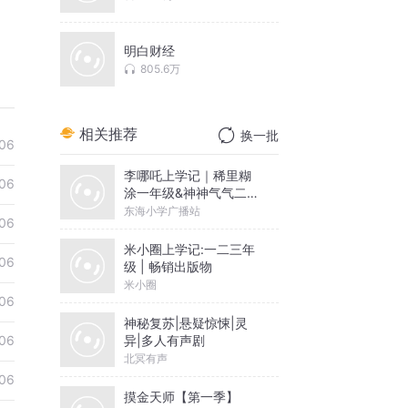
明白财经
805.6万
相关推荐
换一批
06
李哪吒上学记｜稀里糊
06
涂一年级&神神气气二年
级
东海小学广播站
06
米小圈上学记:一二三年
06
级 | 畅销出版物
米小圈
06
神秘复苏|悬疑惊悚|灵
异|多人有声剧
06
北冥有声
06
摸金天师【第一季】