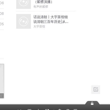
（紫襟演播）
06
有声的紫襟
06
话说清朝丨大宇茶馆细
说清朝三百年历史|从努
05
尔哈赤到末代皇帝溥仪|
大宇茶馆
康熙雍正乾隆
17