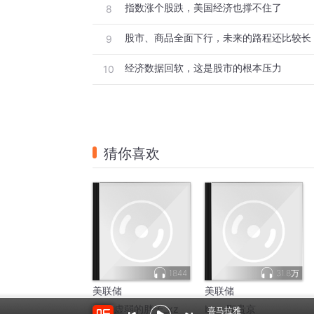
指数涨个股跌，美国经济也撑不住了
8
股市、商品全面下行，未来的路程还比较长
9
经济数据回软，这是股市的根本压力
10
猜你喜欢
1844
31.8万
美联储
美联储
by：
虚弱的胖子_xz
by：
鄂贵京
喜马拉雅