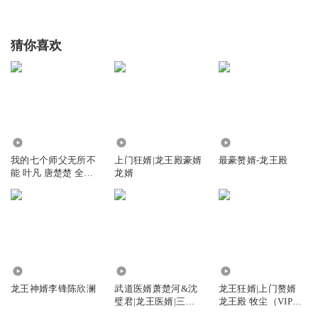
猜你喜欢
22.42万
1543.60万
4899
我的七个师父无所不
上门狂婿|龙王殿豪婿
最豪赘婿-龙王殿
能 叶凡 唐楚楚 全集
龙婿
免费
124
125.50万
5028.74万
龙王神婿李锋陈欣澜
武道医婿萧楚河&沈
龙王狂婿|上门赘婿
璧君|龙王医婿|三藏
龙王殿 牧尘（VIP快
大师
更版）