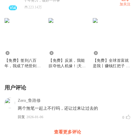
十年努力，做好一件事
加关注
223.14万
8.04万
4.86万
1.92万
【免费】签到八百
【免费】反派，我能
【免费】全球首富就
年，我成了绝世剑
掠夺他人机缘！|天命
是我丨赚钱扛把子 财
神！精品多播【免
大反派|免费
色两不误 后宫爽文
费】
用户评论
Zero_鲁路修
两个煞笔一起上不行吗，还让过来让过去的
回复
2026-01-06
0
查看更多评论