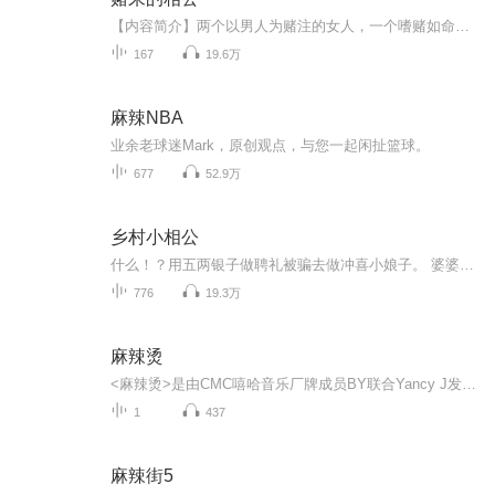
【内容简介】两个以男人为赌注的女人，一个嗜赌如命，一个嗜钱如命，一个希望能赢来人家的赌神相公，一个试图以未婚夫赢得大把黄金。两个女人都如愿了，华天娇成功的赢来了钱奴的赌神相公，而钱奴不但赢来了华天娇的万两黄金，还捡了个不错的未婚夫。太子...
167
19.6万
麻辣NBA
业余老球迷Mark，原创观点，与您一起闲扯篮球。
677
52.9万
乡村小相公
什么！？用五两银子做聘礼被骗去做冲喜小娘子。 婆婆是个泼妇？相公是个病秧子？天啊！！！
776
19.3万
麻辣烫
<麻辣烫>是由CMC嘻哈音乐厂牌成员BY联合Yancy J发行的最新单曲。
1
437
麻辣街5