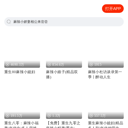
打开APP
麻辣小娇妻相公来尝尝
4690.3万
854.6万
1915
重生80麻辣小媳妇
麻辣小娘子(精品双
麻辣小杜访谈录第一
播)
季丨醉动人生
191.5万
1.3万
557.5万
重生八零：麻辣小福
【免费】重生九零之
重生麻辣小媳妇|精品