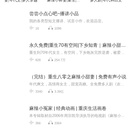
妻|年代文|多人穿越
麻辣小鲜妻|重生|复
多人剧|年代种田文
仇|年代文
尝尝小点心吧~播讲小品
我的各类型短文播讲、试音小作，欢迎品尝。
16
1096
永久免费|重生70有空间|下乡知青｜麻辣小甜妻｜金
重生到70年代女主，有空间，下乡炮灰完胜逆袭，被爱包围，开始了幸福的70年代时光....
828
254.7万
（完结）重生八零之麻辣小甜妻 | 免费有声小说
年代爽文，高情商女主，甜宠高糖。全免费多人剧《农家冲喜：娘亲马甲掉了》，冲喜冲出假相公，卿卿我我玩转江湖。点我收听全免费多人剧《农家冲喜：娘亲马甲掉了》直通车 阴差阳错，直到她重生回到了自己的本体身上，才知道原来自己是80年代的人。她的爸爸...
3340
3.39亿
麻辣小冤家 | 经典动画 | 重庆生活画卷
本专辑取材自2006年周宗凯导演执导的电视剧《麻辣小冤家》，描绘了善良而朴实的农村老头周福贵和儿子周二毛、媳妇任盈盈一起进城，住在重庆市区的一个居民生活小区中。这一家三口平常的市井生活是重庆市民一个个小家庭的缩影和真实写照，酸甜苦辣、五味俱...
366
3364