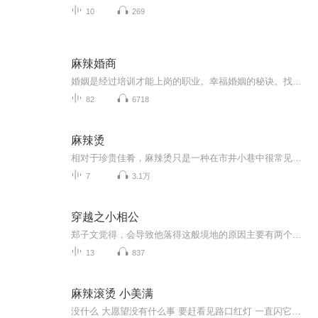
10
269
麻辣婚商
婚姻是经过培训才能上岗的职业。幸福婚姻的秘诀。找个好人，做个好人。破译男女内心深处惊天动地的秘密。怎样跟配偶沟通？怎样防治婚外情？怎样教子成人？女人为什么爱管男人？男人为什么爱面子？怎样把握性福？
82
6718
麻辣烫
相对于珍贵佳肴，麻辣烫只是一种在市井小巷中很常见很普通的食物，我们的播客也是如此。在众多声音节目中，我们很平凡。只是一个普通人和另一个普通人聊发生在普通人身上的故事而已。但麻辣烫又有着不凡的地方：兼容各种食材，且能料理出千百种味道。所以...
7
3.1万
穿越之小相公
郑子文觉得，会导致他落得这般境地的原因主要有两个。 第一个是他那每次喝酒必醉，每次醉酒必发酒疯的酒品，第二个则是他那看到漂亮女人就智商下降，容易上当的毛病。 俗话说“酒品见人品”，俗话还说“色字头上一把刀”。 前者导致他在酒醒之后便发现自己穿越了，后者则导致他穿越之后身无分文，每天只能以三个烧饼充饥。 他时常在想，如果上天再给他一次机会，他一...
13
837
麻辣滚烫 小美满
没什么 大愿望没有什么事 要赶看见路口红灯 一直闪它像 眨眼的小太阳乌云还 挺大胆顶在头上 吹不散