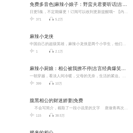
免费多音色|麻辣小娘子：野蛮夫君要听话|古代言情&穿越&种田文&宠文
日更5集，不定期爆更！订阅可以收到更新提醒哦~ 【内容简介】 在古老村落的尘土飞扬中，粗犷且跛足的农民陈季州，以最质朴的方式——两只山羊，迎娶了时空错落的现代千金苏离。苏离，一名意外穿越至古代的财阀之女，面对这突兀的姻缘，初时满心抗拒。然而...
371
5.2万
麻辣小龙侠
中国自己的超级英雄，麻辣小龙侠是两个小学生，他们捍卫正义和平儿童睡前故事
1
2.1万
麻辣小厨娘：相公被我撩不停|古言经典爆笑多播剧
一朝穿越，看淡人间冷暖，父母的无奈，生活的紧迫。既然重生穿越了，我的人生我做主，夫君你是百姓我陪你平淡，你皇我伴你驰骋人世间。
399
10万
腹黑相公的财迷娇妻|免费
不会写简介，截取了一段小说里的文字 唐潋青再次感叹了一次自己穿越的悲催。 那些穿友们不但遇到多金的男主，男主还一个个对穿过去的姐妹们情深义重，矢志不渝，每个穿友都可以在古代过得风生水起的。...
115
38.5万
赌来的相公