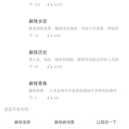
224
42.9万
麻辣乡音
纵览四处风景，畅谈历史典故，玩转八方美食，闲侃奇闻轶事。用麻辣的音符灿烂播音，用家乡的语调绚丽发声，引爆你的小宇宙！与您空中相约“麻辣乡音”，一场说走就走的乡音之旅，现在启程！
29
3226
麻辣历史
用人名、地名、物名的钥匙，探索开启热点历史人文的新角落。这把钥匙会经常聚焦大家比较聚焦的热点影视，综艺与当下文化动态。名物，保存着比较原始的对应信息，而我们往往熟视无睹。彼此孤立的认知世界，是可以有机地串联起来的。静止的词汇世界，是可以...
65
36.9万
麻辣青春
麻辣青春 人生会有许许多多的烦恼不停的在折磨你，吓唬你，挑战你的底线！它们会让你感到失败，沮丧、颓废和孤独……记住：不要怕。人生中支撑你走过来的，从来不光是善良正直勇敢，还有虚荣嫉妒和不甘！当你有一天敢于直面面对它们的时候。它们也同样会被你吓到！最终向你低头并化为力量的源泉。你会觉得人生就像吃火锅一样，越辣越好吃！ 让我们开启这场麻辣盛宴吧，让我们的激情、汗水用做底料。敢于挑战、敢于突破，让我们的人生永远热烈，永远心跳，永远青春年少！
2
190
您是不是在找：
麻辣老师
麻辣娇俏妻
让我尝一下