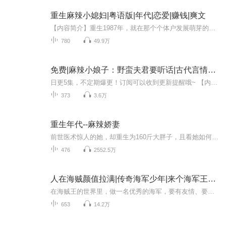
重生麻辣小媳妇|粤语版|年代|恋爱|赚钱|爽文
【内容简介】重生1987年，就在那个个体户发展萌芽的年代。寇溪重拾信心，坚决要做三件大事：第一创业赚钱，第二将娘家人接到身边照顾，第三生个白白胖胖的小娃娃。某人在一旁可怜巴巴：“媳妇儿，你是不是忘了什么事？”寇溪故意调侃：“还要收拾一群渣渣....
780
49.9万
免费|麻辣小娘子：野蛮夫君要听话|古代言情&穿越&种田文
日更5集，不定期爆更！订阅可以收到更新提醒哦~ 【内容简介】 现代都市女苏离，误坠古代乡村，被铁腕乡绅陈季州以两头山羊换回，强行纳入门庭。陈季州的温柔面纱下隐藏着野性，目标直指苏离的心。反抗的火花在新婚之夜骤然迸发，苏离以巧智避过一劫，但逃...
373
3.6万
重生年代--麻辣娇妻
前世医术惊人的她，却重生为160斤大胖子，且看她如何逆袭，发家，撩美男？
476
2552.5万
人在海贼颜值拉满|传奇海军少年|来个海军王尝尝
在海贼王的世界里，做一名优秀的海军，要有友情、要有正义、更少不了爱情！海军王！我当定了！
653
14.2万