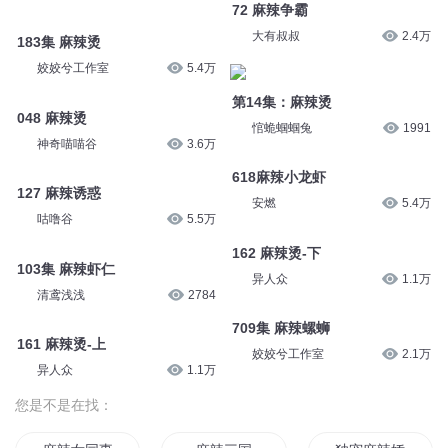
72 麻辣争霸
大有叔叔
2.4万
183集 麻辣烫
姣姣兮工作室
5.4万
第14集：麻辣烫
048 麻辣烫
悺蛫蝈蝈兔
1991
神奇喵喵谷
3.6万
618麻辣小龙虾
127 麻辣诱惑
安燃
5.4万
咕噜谷
5.5万
162 麻辣烫-下
103集 麻辣虾仁
异人众
1.1万
清鸢浅浅
2784
709集 麻辣螺蛳
161 麻辣烫-上
姣姣兮工作室
2.1万
异人众
1.1万
您是不是在找：