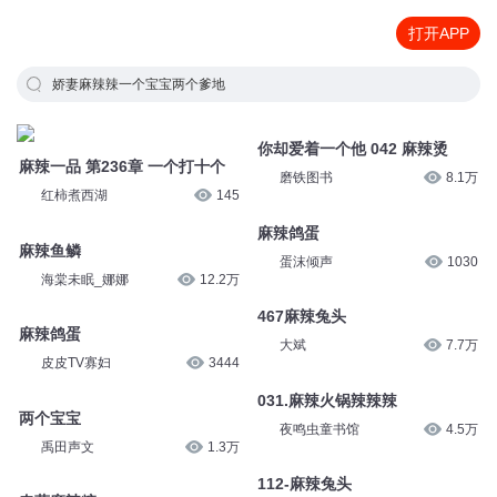
打开APP
娇妻麻辣辣一个宝宝两个爹地
你却爱着一个他 042 麻辣烫
麻辣一品 第236章 一个打十个
磨铁图书
8.1万
红柿煮西湖
145
麻辣鸽蛋
麻辣鱼鳞
蛋沫倾声
1030
海棠未眠_娜娜
12.2万
467麻辣兔头
麻辣鸽蛋
大斌
7.7万
皮皮TV寡妇
3444
031.麻辣火锅辣辣辣
两个宝宝
夜鸣虫童书馆
4.5万
禹田声文
1.3万
112-麻辣兔头