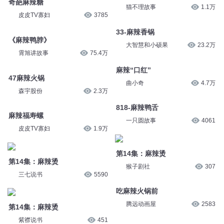
奇葩麻辣糖
猫不理故事
1.1万
皮皮TV寡妇
3785
33-麻辣香锅
《麻辣鸭脖》
大智慧和小硕果
23.2万
霄旭讲故事
75.4万
麻辣“口红”
47麻辣火锅
曲小奇
4.7万
森宇股份
2.3万
818-麻辣鸭舌
麻辣福寿螺
一只圆故事
4061
皮皮TV寡妇
1.9万
第14集：麻辣烫
第14集：麻辣烫
猴子剧社
307
三七说书
5590
吃麻辣火锅前
腾远动画屋
2583
第14集：麻辣烫
紫襟说书
451