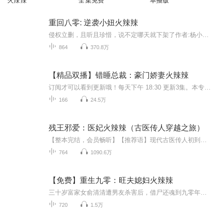
火辣辣
全集免费
单播版
重回八零: 逆袭小妞火辣辣
侵权立删，且听且珍惜，说不定哪天就下架了作者:杨小愚别问，问就是单播，一次三更简介:好心帮忙讨个债，居然被坑穿越八零年！奇葩父母嫌弃怎么破？咱上有护短奶奶，下有...
864
370.8万
【精品双播】错睡总裁：豪门娇妻火辣辣
订阅才可以看到更新哦！每天下午 18:30 更新3集。本专辑VIP免费收听！【内容简介】她，广告界女王，容貌绝艳，才华横溢，却挽救不了沦为大龄女青年的“悲惨”命运，天天被逼相亲，遭人奚落。 他，集团总裁，最具价值王老五，腹黑深情，十年谋爱，为报恩情...
166
24.5万
残王邪爱：医妃火辣辣（古医传人穿越之旅）
【整本完结，会员畅听】【推荐语】现代古医传人初到异世，被个冷面王爷盯上了！【作品简介】《残王邪爱：医妃火辣辣》“把衣服脱了。”“放肆！”某王如煞神般厉声喝斥。某女无辜地举着银针：“爷，您不把衣服脱了，我怎么给你针炙治病？”治病？某王脸上...
764
1090.6万
【免费】重生九零：旺夫媳妇火辣辣
三十岁富家女俞清清遭男友杀害后，借尸还魂到九零年贫困山村的十五岁女孩身上。原主身世悲惨，父亲刚死，她便面临生存危机。此时她意外获得农场模式空间，看她如何逆袭复仇，改变命运。
720
1.5万