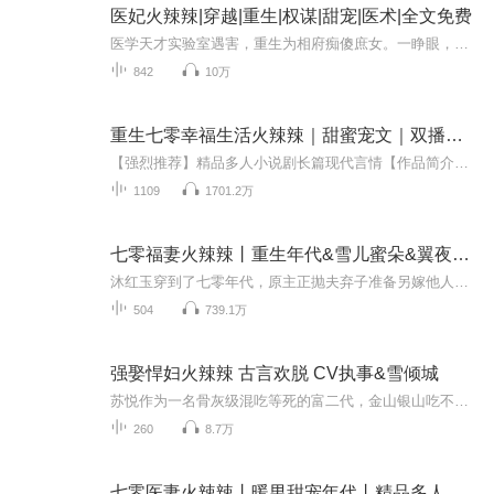
医妃火辣辣|穿越|重生|权谋|甜宠|医术|全文免费
医学天才实验室遇害，重生为相府痴傻庶女。一睁眼，爹爹与长姐正将她塞上花轿，替嫁的竟是那位权倾朝野的“太监”王爷。乱世棋局暗涌，而她藏起手术刀，笑着叩响王府的门——“这一次，要赌就赌最大。”是意外重生，还是宿命重启？天下这盘棋，该换她执子了。
842
10万
重生七零幸福生活火辣辣｜甜蜜宠文｜双播精配
【强烈推荐】精品多人小说剧长篇现代言情【作品简介】被好友背叛、被前夫冷暴力对待。傅楚窈觉得，自己这一辈子真是不值得，但最后还能有人陪她终老，算啦，她也活够了。 想不到，她死后重生，竟然又回到了七零年代末？原以为重活一世已经是命运之神给她开...
1109
1701.2万
七零福妻火辣辣丨重生年代&雪儿蜜朵&翼夜凌峰
沐红玉穿到了七零年代，原主正抛夫弃子准备另嫁他人。沐红玉怒了，原主不想要的娃，她都要！原主不稀罕的乡下生活，她能过出花儿来！原主的男人，她……真的不是很想要。不过，听说这男人身患重病、气若游丝，只等他一咽气，她就可以过上辈子最想要的单身...
504
739.1万
强娶悍妇火辣辣 古言欢脱 CV执事&雪倾城
苏悦作为一名骨灰级混吃等死的富二代，金山银山吃不完，无忧无虑不上班，她左手一个小奶狗，右手一个小狼狗，小日子过的美又甜。一朝穿越，竟然要嫁给凶神恶煞、喜怒无常、麻木不仁拿人头做酒杯的嗜血阎罗？！而且这痞子大叔不仅死了老婆，还有闺女？她苏...
260
8.7万
七零医妻火辣辣丨暖男甜宠年代丨精品多人有声剧