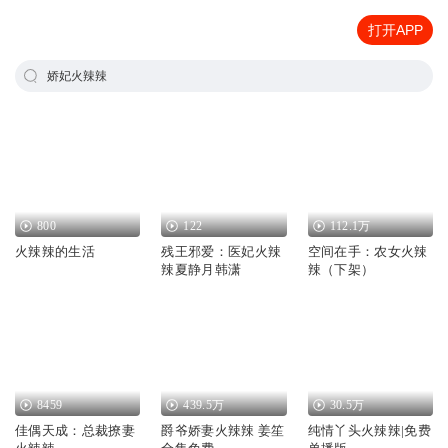
打开APP
娇妃火辣辣
800
122
112.1万
火辣辣的生活
残王邪爱：医妃火辣
空间在手：农女火辣
辣夏静月韩潇
辣（下架）
8459
439.5万
30.5万
佳偶天成：总裁撩妻
爵爷娇妻火辣辣 姜笙
纯情丫头火辣辣|免费