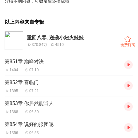
介绍本期内容，可吸引更多播放哦
以上内容来自专辑
重回八零: 逆袭小妞火辣辣
370.84万
4510
免费订阅
第851章 巅峰对决
1404
07:19
第852章 喜临门
1395
07:21
第853章 你居然能当人
1388
06:30
第854章 说好的报团呢
1356
06:53