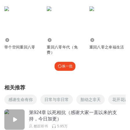
27.11万
2499.45万
52.40万
带个空间重回八零
重回八零年代（免
重回八零之幸福生活
费）
换一批
相关推荐
感谢生命有你
日常与非日常
胎动之非天
花开花谢
第924章 以死相抗（感谢大家一直以来的支
持，今日加更）
酷匠听书
5.95万