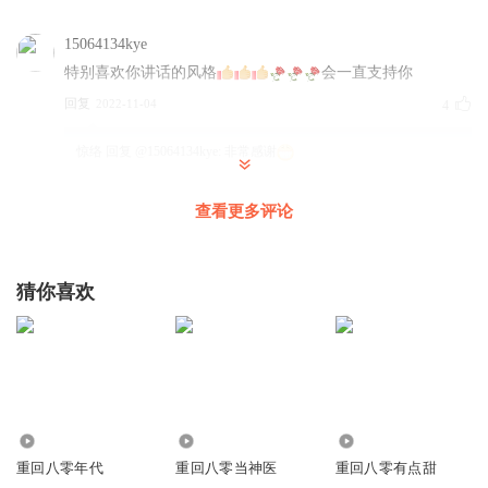
15064134kye
特别喜欢你讲话的风格
会一直支持你
回复
2022-11-04
4
惊络
回复 @
15064134kye
:
非常感谢
查看更多评论
立立勇
结束了辛苦了主播
回复
2022-12-11
2
猜你喜欢
8YUTIAN8
回复
2022-10-27
0
192.85万
4.25万
155.00万
重回八零年代
重回八零当神医
重回八零有点甜