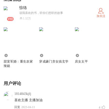
惊络
读我喜欢的书，听你们想听的故事
加关注
1.32万
42.55万
48.65万
17.24万
甜宠军婚：重生农家
穿成豪门弃女搞玄学
庶女太平
辣媳
用户评论
1814843kjfj
喜欢主播 主播加油
回复
2023-04-11
4