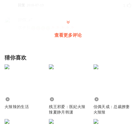
回复
2018-07-13
5
好假_a7
求更新
查看更多评论
回复
2018-06-28
5
JOJO我爱听书
猜你喜欢
更新实在太慢了吧！几个月才更一集
回复
2018-06-21
5
宝贝5204
求更新 求更新 求更新
回复
800
122
8459
2018-06-17
4
火辣辣的生活
残王邪爱：医妃火辣
佳偶天成：总裁撩妻
辣夏静月韩潇
火辣辣
开麦开
谁知道这个书名啊 看小说去 在网上收不到
回复
2018-08-03
2