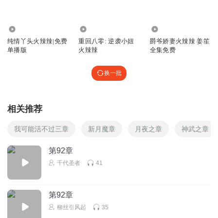
安逸6仙子
太好听了，求更求更呀
30.57万
370.84万
439.57万
纯情丫头火辣辣|免费
重回八零: 逆袭小妞
爵爷娇妻火辣辣 姜笙
回复
2018-06-23
2
单播版
火辣辣
全集免费
1582447uvdd
换一批
更新
回复
2019-01-11
1
相关推荐
望月幽灵
求更新
我可能活不过三章
新月魔章
月夜之章
神武之章
回复
2018-12-31
1
第92章
千代圣者
41
簡簡單單才是美_8z
等更新，等的心儿碎
回复
2018-11-17
1
第92章
柳丝引风起
35