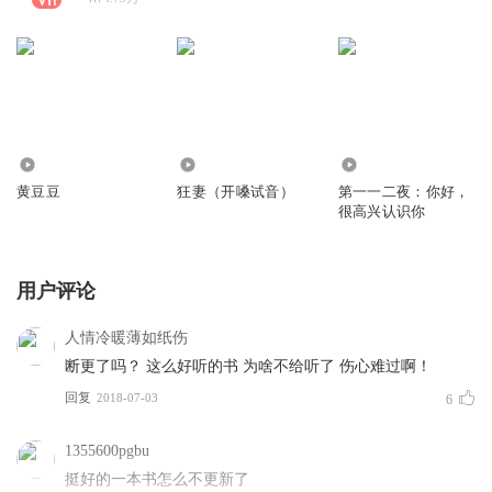
51
27.63万
153
黄豆豆
狂妻（开嗓试音）
第一一二夜：你好，
很高兴认识你
用户评论
人情冷暖薄如纸伤
断更了吗？ 这么好听的书 为啥不给听了 伤心难过啊！
回复
2018-07-03
6
1355600pgbu
挺好的一本书怎么不更新了