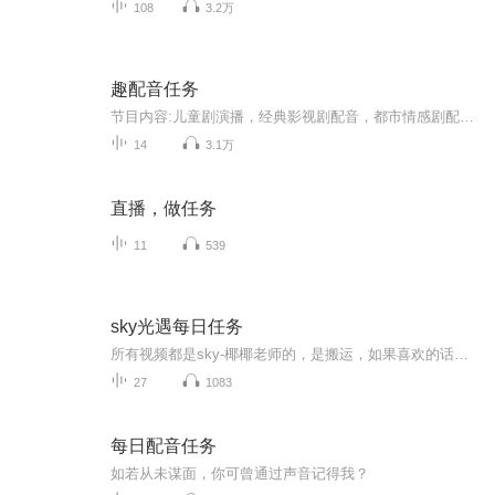
108
3.2万
趣配音任务
节目内容:儿童剧演播，经典影视剧配音，都市情感剧配音，欢迎交流学习。主播介绍:大家好，主播是来自牡丹花都洛阳的喜马拉雅认证主播，主播名:洛阳黑牡丹。80后宝妈一枚。喜欢有声演播。适合人群:有声爱好者。你将收获:希望我的声音给世界每个角落的有缘人...
14
3.1万
直播，做任务
11
539
sky光遇每日任务
所有视频都是sky-椰椰老师的，是搬运，如果喜欢的话，可以看看主包的其他专辑
27
1083
每日配音任务
如若从未谋面，你可曾通过声音记得我？