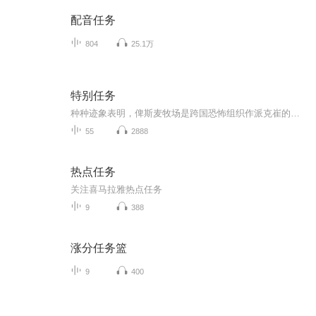
配音任务
804
25.1万
特别任务
种种迹象表明，俾斯麦牧场是跨国恐怖组织作派克崔的巢穴，俾斯麦可能是其首领。应外国总裁的请求，特工布德与茜妲小姐协同行动，闯过道道险关，渗透到牧场。在牧场中，布德幸会俾斯麦夫人妮娜，她年轻，优雅，自然，颇富性感。与她共度春宵后，令他难以忘...
55
2888
热点任务
关注喜马拉雅热点任务
9
388
涨分任务篮
9
400