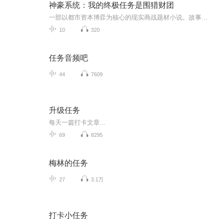
神豪系统：我的终极任务是围猎财团
一部以都市资本博弈为核心的现实商战题材小说。故事从一名普通外卖员林骁意外获得“神豪速递”系统开始——它不直接赐予财富，而是提供经过严密风控测算的投资线索与套利机会。随着一次次精准布局，林骁在合法合规的边界内迅速崛起，却也逐步踏入更庞大的...
10
320
任务音频吧
44
7609
升级任务
每天一篇打卡文章...
69
8295
梅林的任务
27
3.1万
打卡小任务