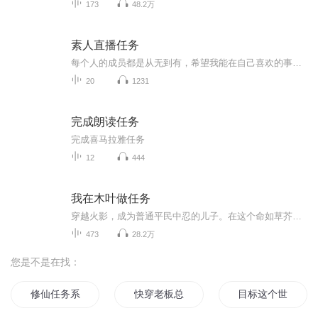
173
48.2万
素人直播任务
每个人的成员都是从无到有，希望我能在自己喜欢的事情上坚持下去，不管成功与否
20
1231
完成朗读任务
完成喜马拉雅任务
12
444
我在木叶做任务
穿越火影，成为普通平民中忍的儿子。在这个命如草芥的世界里，他获得了加速忍术修炼的金手指，让忍术本身产生化腐朽为神奇的变化。刀砍求道玉，水弹破须佐。
473
28.2万
您是不是在找：
修仙任务系统
快穿老板总成任务目标怎么破
目标这个世界