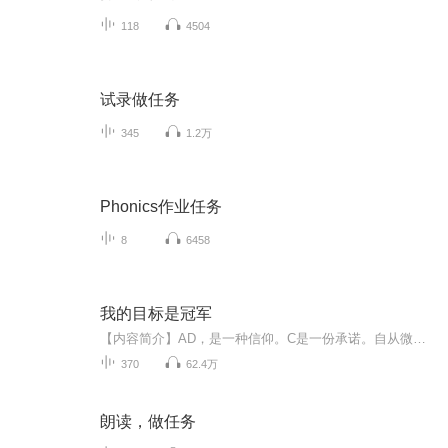
118
4504
试录做任务
345
1.2万
Phonics作业任务
8
6458
我的目标是冠军
【内容简介】AD，是一种信仰。C是一份承诺。自从微笑将carry的责任赋予了AD这个位置，那么，我的责任就是将AD Carry延续下去！重回到S5赛季之初，即将迎来最辉煌和最低谷的lpl赛区。前世的错过与后悔，就让这辈子的我来弥补吧！每一年的凯旋出征，败兴而归...
370
62.4万
朗读，做任务