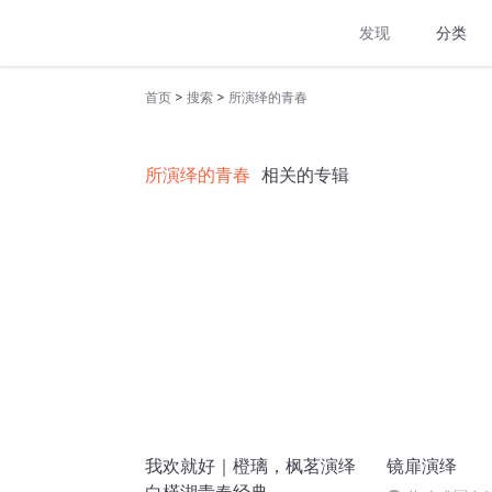
发现
分类
>
>
首页
搜索
所演绎的青春
所演绎的青春
相关的专辑
我欢就好｜橙璃，枫茗演绎
镜扉演绎