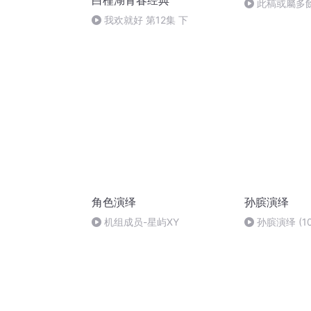
白槿湖青春经典
此稿或屬多
顯人性
我欢就好 第12集 下
角色演绎
孙膑演绎
机组成员-星屿XY
孙膑演绎 (10