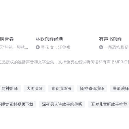
叫青春
林欧演绎经典
有声书演绎
天”的第一脚就可
昙花 文：汪曾祺
一段恐怖悬疑
正品授权的连播声音和文字全集，支持免费在线试听阅读和有声书MP3打
封神新绎
大周演绎
青春演绎法
慌神修仙演绎
星辰演绎
封神演绎
演绎洪荒
梦绎未来
梦境演绎
星际之大演绎家
事睡觉素材视频下载
深夜男人讲故事给你听
五岁儿童听故事推荐
上听的小故事
乌鸦先生故事在线听
晚上讲给老公听的故事
恋