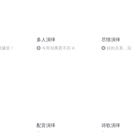
多人演绎
尽情演绎
航爆笑！
今宵别离君不归 A
好的关系，应
配音演绎
诗歌演绎