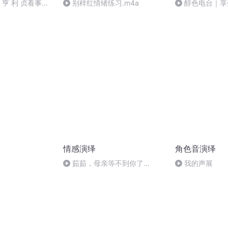
 亨 利 贞看事业
别样红情绪练习.m4a
醇色电台｜享
情感演绎
角色音演绎
茹茹，母亲等不到你了…
我的声展