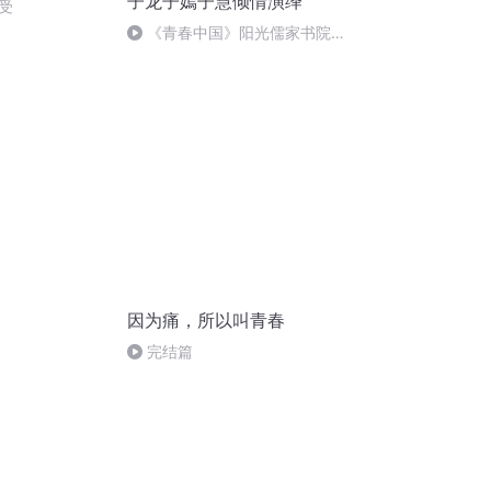
子龙子嫣子慧倾情演绎
受
《青春中国》阳光儒家书院子
龙子嫣子慧倾情演绎
因为痛，所以叫青春
完结篇