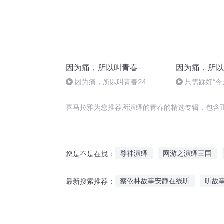
因为痛，所以叫青春
因为痛，所以
因为痛，所以叫青春24
只需踩好“今
以克服懒惰
喜马拉雅为您推荐所演绎的青春的精选专辑，包含
尊神演绎
网游之演绎三国
您是不是在找：
恕之演绎者
天论演绎者
蔡依林故事安静在线听
听故
最新搜索推荐：
小班故事推荐女生听
适合晚