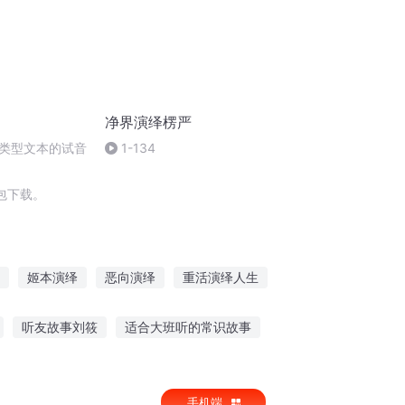
净界演绎楞严
类型文本的试音
1-134
包下载。
姬本演绎
恶向演绎
重活演绎人生
噩梦演绎
超级神演绎
轮回大演绎
听友故事刘筱
适合大班听的常识故事
听网章鱼讲故事
8岁男孩听故事
手机端