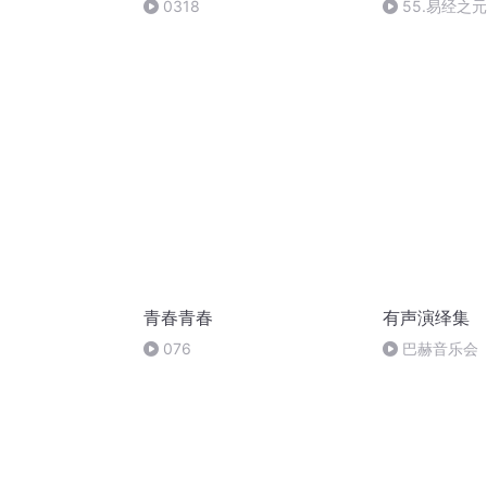
0318
55.易经之元
和管理
青春青春
有声演绎集
076
巴赫音乐会