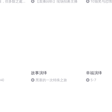
餘，但多餘之處恰
【直播回听】现场招募主播
10颁奖与恋
故事演绎
幸福演绎
4)
黑塞的一次特殊之旅
5-7