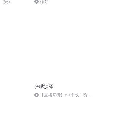
情（完）
稀奇
张嘴演绎
【直播回听】pia个戏，嗨一
把