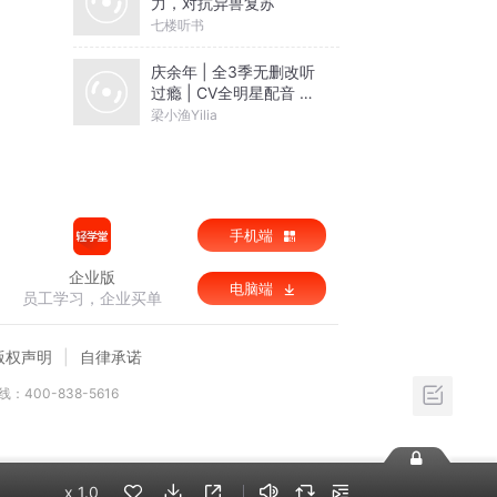
力，对抗异兽复苏
七楼听书
庆余年 | 全3季无删改听
过瘾 | CV全明星配音 |
作家猫腻点赞 | 同名影
梁小渔Yilia
视原著小说
手机端
企业版
电脑端
员工学习，企业买单
版权声明
自律承诺
：400-838-5616
x
1.0