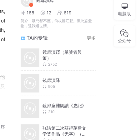
鏡扉演繹
s, 
168
12
619
电脑版
of 
简介：
敲門都不應，倚杖聽江聲。汎此忘憂
物，遠我遺世情。
h, 
TA的专辑
更多
of 
公众号
鏡扉演繹（單簧管與
箫）
2752
他
镜扉演绎
及
905
讀
鏡扉童鞋朗讀《史記》
210
倒序
张洁第二次获得茅盾文
学奖作品《无字》（鏡
扉演播）