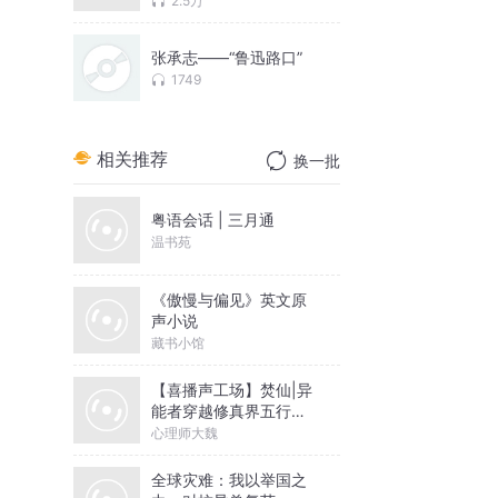
2.5万
张承志——“鲁迅路口”
1749
相关推荐
换一批
粤语会话 | 三月通
温书苑
《傲慢与偏见》英文原
声小说
藏书小馆
【喜播声工场】焚仙|异
能者穿越修真界五行灵
力热血爽文|大魏演播
心理师大魏
全球灾难：我以举国之