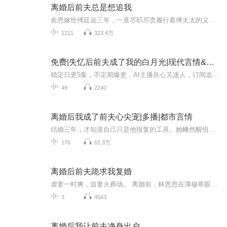
离婚后前夫总是想追我
俞恩嫁给傅廷远三年，一直尽职尽责履行着傅太太的义务。她天真的以为她的温柔能融化傅廷远，后来她才明白，就算她把南极冰山都融化了，也融化不了傅廷远的️心，离婚后傅廷远才发现他早已经爱上了余恩，上演了各种死缠烂打追妻故事。每天8:00点准时更新三...
1211
323.4万
免费|失忆后前夫成了我的白月光|现代言情&替婚&总裁
稳定日更5集，不定期爆更，AI主播良心又迷人，订阅追更不迷路！ 【内容简介】 嫁了一个三步一喘五步一咳的病秧子丈夫，据说还是自己曾经甩过的男人？失忆的林苒觉得自己之前这事做的真渣，必须得好好补偿这个男人。只是这补着补着，林苒觉得有些不对劲...
49
2240
离婚后我成了前夫心尖宠|多播|都市言情
结婚三年，才知道自己只是他报复的工具。她幡然醒悟，可为时已晚，早已众叛亲离，家散人亡。“我们离婚吧，就当放过我。”她转身离开，他却强势扣住她的手腕，死死抵在墙上。“谁准你离开了？你这辈子注定与我纠缠到底！”“凭什么？你为何要如此作践我！...
176
61.3万
离婚后前夫跪求我复婚
虐妻一时爽，追妻火葬场。 离婚前，林恩恩在薄穆寒眼里，自私，恶毒，不择手段！ 离婚后，曾说谁爱上她谁就是脑残的男人，彻底疯了！ “老婆，我爱你，我们复婚吧。” “老婆，我错了，我们复婚吧！” “老婆，我会用我这一生来弥补你，我们复婚吧！” 林...
3
4543
离婚后我让前夫净身出户