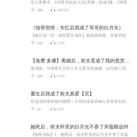
应大家要求，143章开始加入2位男播，组成3播，198章后4播，都是新人，有问题轻点喷，没关注的求关注，关注了的望继续关注支持，我们会慢慢成长的。大型追妻火葬场，是你的菜吗？迟来的深情贱如草！俞恩嫁给傅廷远三年，一直尽职尽责履行着傅太太的义务。她...
388
159.6万
《蚀骨危情：失忆后我成了哥哥的白月光》
【她忘却一切，他却思念成疾】她是姚婷薇，贵族学院里特立独行、身怀武艺的明珠。他是她不顾一切爱上的那个“小混混”。当家族的铁腕降临，纯真的爱情不堪一击。一纸命令，她被迫远走美国，只留下一句无声的诺言。三年后，她归来，却面目全非。记忆深处关...
436
1.5万
【免费 多播】离婚后，前夫竟成了我的悬赏雇主
唐清婉，与傅寒生历经三年无爱无性婚姻，在结婚三周年纪念日，满心欢喜准备晚餐的她，却等来一纸离婚协议书。傅寒生因白月光沈欣然回国，决然要结束这段婚姻，面对唐清婉 “可曾有过一瞬间心疼” 的询问，冷酷回应 “没有”。在这之后，唐清婉不仅要承受丈...
866
5.4万
重生后我成了前夫真爱【完】
苏远清和谢承峻结婚那一天就知道谢承峻心里有喜欢的人，他从来没想过要从谢承峻那里得到什么，可也没想过最后竟然会把自己的命赔上。 重来一次苏远清决定珍爱生命远离谢承峻。 第一步，苏远清递上离婚协议书。 苏远清：总裁，我们离婚吧。 谢...
54
24万
她死后，前夫怀里的白月光不香了宋蕴顾远州
【收听须知】1、她死后，前夫怀里的白月光不香了宋蕴顾远州2、由于音频节目更新的比较慢，如想快速阅读小说文字版的全部章节，请在微信中搜索公/众/号【毛毛虫文学】，关注后，并在公/众/号中回复：【945】，便可快速阅读小说文字版全集。（注意：需要在公...