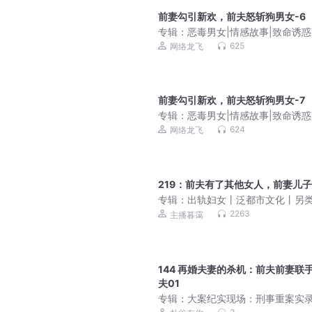
前妻勾引新欢，前夫怒斩狗男女-6
专辑：
恶毒男女|情感故事|致命诱惑
实故事
625
网络龙飞
前妻勾引新欢，前夫怒斩狗男女-7
专辑：
恶毒男女|情感故事|致命诱惑
实故事
624
网络龙飞
219：前夫有了其他女人，前妻儿
专辑：
出轨妇女丨泛都市文化丨另
事丨免费全辑
2263
主播暮霭
144 再婚夫妻的杀机：前夫前妻联
夫01
专辑：
大案纪实现场：刑事重案实