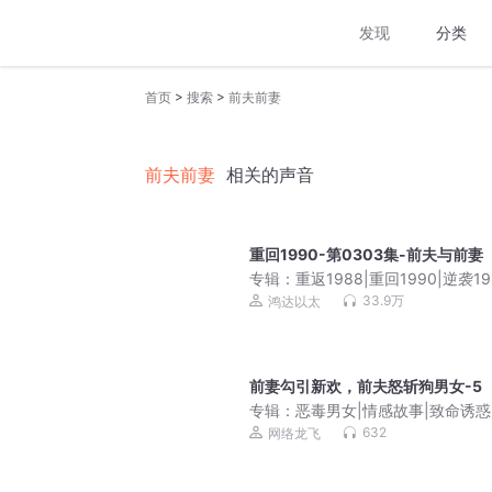
发现
分类
>
>
首页
搜索
前夫前妻
前夫前妻
相关的声音
重回1990-第0303集-前夫与前妻
专辑：
重返1988|重回1990|逆袭19
多人有声剧
33.9万
鸿达以太
前妻勾引新欢，前夫怒斩狗男女-5
专辑：
恶毒男女|情感故事|致命诱惑
实故事
632
网络龙飞