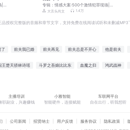
场|直
专辑：
情感大案:500个激情犯罪现场|直
抵人性阴暗面|尚文大案纪实
1.4万
大舌头尚文
正品授权完整版的音频和章节文字，支持免费在线阅读试听和未删减MP3
想了
前夫我已婚
前夫再见
前夫总是不开心
他是前夫
前夫成为初恋
再见前夫
前夫为邻
前夫太坏
男神是我前夫
阎王楚天骄林诗瑶
斗罗之吾娘比比东
血魔之归
鸿武战神
夫双修么
风行天下
都市贼少
修真狂徒
最强之麒麟
时间见证了我
主播培训
小雅智能
车联网平台
兼职副业，兴趣赚钱
智能硬件，连接赋能
自在出行，听我想听
们
公司新闻
招贤纳士
用户反馈
服务协议
隐私政策