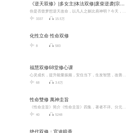
《逆天双修》|多女主|体法双修|废柴逆袭|宗门争斗
你是否曾梦想逆天改命，以凡人之躯比肩神明？今天，就为你带来一部令人热血沸腾的玄幻巨制《逆天双修》。故事从一个绝望的天才少年开始。苏方，冲击境界失败，经脉尽毁，沦为家族笑柄。就在人生至暗时刻，一面神秘古镜改变了一切！镜中竟藏有远古传承与一...
3337
15.5万
化性立命 性命双修
8
583
福慧双修68堂修心课
心灵成长，提升能量振频，安住当下，生发智慧，改善关系，吸引财富，迎来贵人
68
3.6万
性命雙修 萬神圭旨
《性命圭旨》简介《性命圭旨》四集，著者不详。分元、亨、利、贞四集。相传出於尹真人高弟之手。题为尹真人弟子撰。前有明神宗万历四十三年(1615)新安震初子余永宁书《刻《性命圭旨》缘起》，其曰:"里有吴思鸣氏，得《性命圭旨》于新安唐太史家，盖尹真人...
40
5248
绝代双修：官途暗香