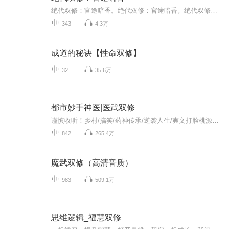
绝代双修：官途暗香。绝代双修：官途暗香。绝代双修：官途暗香绝代双修：官途暗香。绝代双修：官途暗香绝代双修：官途暗香绝代双修：官途暗香。绝代双修：官途暗香绝代双修：官途暗香绝代双修：官途暗香。绝代双修：官途暗香绝代双修：官途暗香
343
4.3万
成道的秘诀【性命双修】
32
35.6万
都市妙手神医|医武双修
谨慎收听！乡村/搞笑/药神传承/逆袭人生/爽文打脸桃源小药神逆袭发家奋斗史 红颜陪伴爽文订阅可看到每日更新~每天上午10点准时更新！觉得不错来个五星好评哦~内容简介 桃源村小村民王二狗意外获得药王传承，承包农田搞养殖！种仙草得神药带领乡村致富！结...
842
265.4万
魔武双修（高清音质）
983
509.1万
思维逻辑_福慧双修