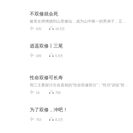
不双修就会死
被美女师傅掳到山里修仙，成为山中唯一的男弟子，五年后，身怀绝世神通，强势归来！一朝潜龙入渊，搅动风云！越往后越精彩，暴爽！！！
520
16.5万
逍遥双修丨三尾
339
5.9万
性命双修可长寿
周三主要探讨生命真相的“性命双修部分”；“性功”训练“智心”需要破一切相，也即获得“心授”境界的内显功夫，从而可以看无字天书、听天音，进一步可以理解“大象无形、大音希声”；“命功”训练“童心”火候包括武火文火的获得和保任，也即“武火内顺...
16
756
为了双修，冲吧！
753
8.2万