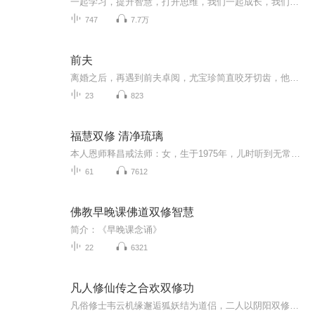
一起学习，提升智慧，打开思维，我们一起成长，我们的所有思想，梦想，想法，等包括我们的意识系统当中的一切意识活动，乃至我们的身体活动等等，都是在念力的作用下而产生行为的
747
7.7万
前夫
离婚之后，再遇到前夫卓阅，尤宝珍简直咬牙切齿，他居然没有落魄，他居然没有堕落，他居然还升官发财，他居然还无数美女在怀！尤宝珍觉得，这世界怎么就这么不公平呢？她拼死拼活舍皮卖脸地混来混去，居然还是让他给比了下去。遇到前夫，对要强的尤宝珍来...
23
823
福慧双修 清净琉璃
本人恩师释昌戒法师：女，生于1975年，儿时听到无常二字，生活开始改观，对僧人心生向往，约12岁顿感人生无我，内心清安。学业及学业后，历经20年修行生涯。05至17年，专心研究佛法理论与实践，十几年类似闭关生涯，于17年出家，因疫情，校外完成研究生班...
61
7612
佛教早晚课佛道双修智慧
简介：《早晚课念诵》
22
6321
凡人修仙传之合欢双修功
凡俗修士韦云机缘邂逅狐妖结为道侣，二人以阴阳双修之术互通灵力、彼此精进，携手闯荡四海天涯，历经无数鏖战力克各路强敌，最终冲破桎梏，登临三界修为至高巅峰。