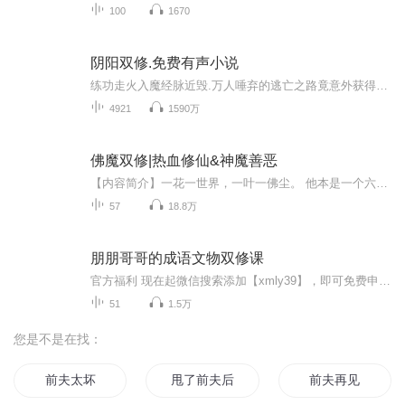
100
1670
阴阳双修.免费有声小说
练功走火入魔经脉近毁.万人唾弃的逃亡之路竟意外获得机缘.从此逆天改命.走上无尽巅峰！
4921
1590万
佛魔双修|热血修仙&神魔善恶
【内容简介】一花一世界，一叶一佛尘。 他本是一个六根清净，与世无争的和尚，却因为地域妖邪的入侵，而被迫离开生他养他二十多年的寺院，踏上一条拯救天下苍生的修佛之路。修佛之路，漫长而遥远，在修佛之路上，他遇到了他生命中第一个女子，水灵儿。水灵...
57
18.8万
朋朋哥哥的成语文物双修课
官方福利 现在起微信搜索添加【xmly39】，即可免费申请加入【喜马拉雅官方内购福利群】。官方运营面对面你问我答，同好聚集分享心得好物不踩坑，热门专辑/会员福利抢先知，月月专属内购活动，全网底价带回家。你知道“祸起萧墙”的萧墙是什么墙吗？你知道...
51
1.5万
您是不是在找：
前夫太坏
甩了前夫后她火了
前夫再见