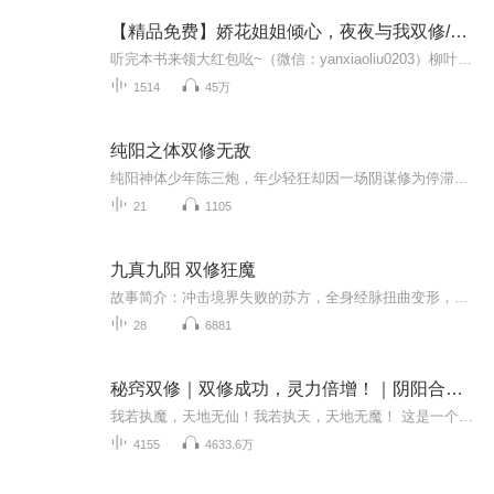
【精品免费】娇花姐姐倾心，夜夜与我双修/双修涨修为
听完本书来领大红包吆~（微信：yanxiaoliu0203）柳叶镇金山村的陈大光，3年前由于家中父母及哥哥意外坠崖，在从学校往家赶的路上被车撞了，变成了瞎子，反映也变得迟钝。一次意外落水，得陈家老祖传承，不仅治好了眼疾，还得一身修为。金贵药略、医术、丹...
1514
45万
纯阳之体双修无敌
纯阳神体少年陈三炮，年少轻狂却因一场阴谋修为停滞，未婚妻退婚羞辱上门。就在众人讥讽之时，宗门大师姐竟主动登门求双修！一边是羞辱他的旧爱，一边是倾城天骄的青睐，陈三炮冷笑一声:“要攀我，也得看你们够不够格！”踏上逆天崛起路，谁敢挡我？
21
1105
九真九阳 双修狂魔
故事简介：冲击境界失败的苏方，全身经脉扭曲变形，沦为废人，永远无法再修行，却意外得到一面神奇的古镜，而在古镜的深处，他遇到一个来自神秘世界的强大存在，开始走上逆天双修之路。 修肉身，逆天改命！ 摸天门，誓为修士！ 看少年万里寻父，一步步在万...
28
6881
秘窍双修｜双修成功，灵力倍增！｜阴阳合和功｜玄幻
我若执魔，天地无仙！我若执天，天地无魔！ 这是一个起始于雨之仙界的故事，一个‘我命如蝶斩轮回’的世界！ 回首凡尘如烟，一笑淡了明月...只为她，横行雨界！ .......................................... 天道三环，修道三步，虚、真二字，贯穿始末。 ...
4155
4633.6万