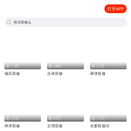
打开APP
前夫双修么
7.3万
1888
2.2万
魂武双修
合体双修
禅净双修
1.1万
4375
7.5万
禅净双修
文理双修
夫妻双修功