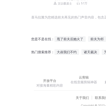
5.1万
文以载道士
喜马拉雅为您精选前夫再见的热门声音内容，包含
甩了前夫后她火了
前夫为邻
您是不是在找：
前夫别妄想了
天价前夫
大叔我们不约
诸天裁决
热门搜索推荐：
他是前夫
男神前夫我们不约
离魂梦都
圣伦比亚游记
云剪辑
开放平台
在线音频剪辑神器
对接海量精彩内容
关于我们
联系我
Copyright © 2012-