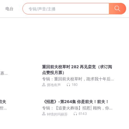
电台
重回前夫校草时 282 再见栾竞（求订阅
点赞投月票）
s寡淡
系列
专辑：
重回前夫校草时，跪求我十年后
别离丨事业爽文丨今宵/子沐丨跨时空通
180
掷地有声
信丨多人有声剧
前夫
《招惹》-第264集 你是前夫！前夫！
失控剧
专辑：
【追妻火葬场】招惹| 顾狗，你敢
再用钱砸老娘试试！
6143
钟情的玛丽苏