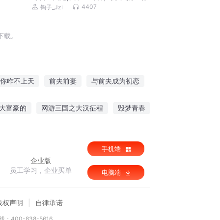
冷漠霸总|死对头vs死对头|特行科系列
4407
钩子_Jzi
下载。
你咋不上天
前夫前妻
与前夫成为初恋
帝
前夫请自重
前夫不过期
大富豪的
网游三国之大汉征程
毁梦青春
改嫁王爷请小心
手机端
企业版
员工学习，企业买单
电脑端
版权声明
自律承诺
：400-838-5616