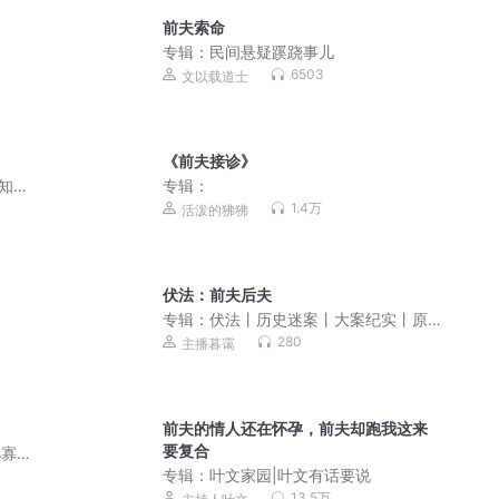
前夫索命
专辑：
民间悬疑蹊跷事儿
6503
文以载道士
《前夫接诊》
夏知
专辑：
洁
1.4万
活泼的狒狒
伏法：前夫后夫
专辑：
伏法丨历史迷案丨大案纪实丨原
创作品
280
主播暮霭
前夫的情人还在怀孕，前夫却跑我这来
要复合
s寡淡
系列
专辑：
叶文家园|叶文有话要说
13.5万