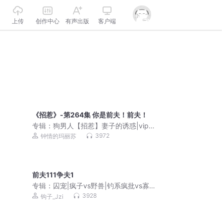
上传
创作中心
有声出版
客户端
《招惹》-第264集 你是前夫！前夫！
专辑：
狗男人【招惹】妻子的诱惑|vip快
更版
3972
钟情的玛丽苏
前夫111争夫1
专辑：
囚宠|疯子vs野兽|钓系疯批vs寡淡
冷漠霸总|死对头vs死对头|特行科系列
3928
钩子_Jzi