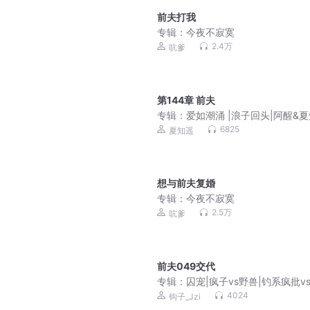
前夫打我
专辑：
今夜不寂寞
2.4万
吭爹
第144章 前夫
专辑：
爱如潮涌 |浪子回头|阿醒&
遥|酸涩拧巴|拉扯试探|先离后爱|双
6825
夏知遥
想与前夫复婚
专辑：
今夜不寂寞
2.5万
吭爹
前夫049交代
专辑：
囚宠|疯子vs野兽|钓系疯批v
冷漠霸总|死对头vs死对头|特行科
4024
钩子_Jzi