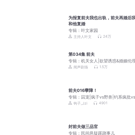
为报复前夫我也出轨，前夫再婚后
和他复婚
专辑：
叶文家园
24万
主持人叶文
第034集 前夫
专辑：
机关女人|欲望诱惑&婚姻伦理
婚女人的官场巅峰
1.5万
闻声剧场
前夫016孽障！
专辑：
囚宠|疯子vs野兽|钓系疯批v
冷漠霸总|死对头vs死对头|特行科
4901
钩子_Jzi
封前夫做三品官
专辑：
民间悬疑蹊跷事儿