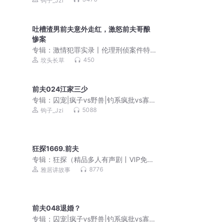
钩子_Jzi
吐槽渣男前夫意外走红，激怒前夫哥酿
惨案
专辑：
激情犯罪实录丨伦理刑侦案件特
辑
450
坟头长草
前夫024江家三少
专辑：
囚宠|疯子vs野兽|钓系疯批vs寡淡
冷漠霸总|死对头vs死对头|特行科系列
5088
钩子_Jzi
狂探1669.前夫
专辑：
狂探（精品多人有声剧丨VIP免
费）
8776
雅居讲故事
前夫048退婚？
专辑：
囚宠|疯子vs野兽|钓系疯批vs寡淡