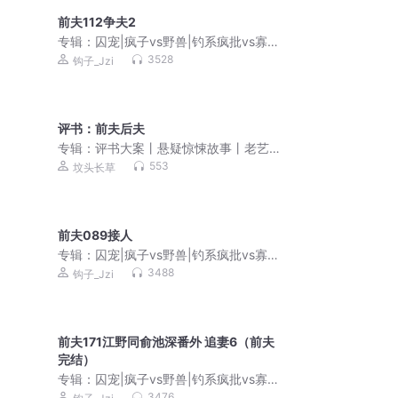
前夫112争夫2
专辑：
囚宠|疯子vs野兽|钓系疯批vs寡淡
冷漠霸总|死对头vs死对头|特行科系列
3528
钩子_Jzi
评书：前夫后夫
专辑：
评书大案丨悬疑惊悚故事丨老艺
术家演播
553
坟头长草
前夫089接人
专辑：
囚宠|疯子vs野兽|钓系疯批vs寡淡
冷漠霸总|死对头vs死对头|特行科系列
3488
钩子_Jzi
前夫171江野同俞池深番外 追妻6（前夫
完结）
专辑：
囚宠|疯子vs野兽|钓系疯批vs寡淡
冷漠霸总|死对头vs死对头|特行科系列
3476