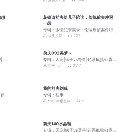
主持人叶文
我想
花钱请前夫给儿子陪读，落魄前夫冲冠
一怒
专辑：
激情犯罪实录丨伦理刑侦案件特
辑
407
坟头长草
前夫092美梦～
|离
专辑：
囚宠|疯子vs野兽|钓系疯批vs寡淡
冷漠霸总|死对头vs死对头|特行科系列
3517
钩子_Jzi
我的前夫刘琼
s寡淡
专辑：
往事
系列
4
SMG尚世五岸
前夫140水晶鞋
专辑：
囚宠|疯子vs野兽|钓系疯批vs寡淡