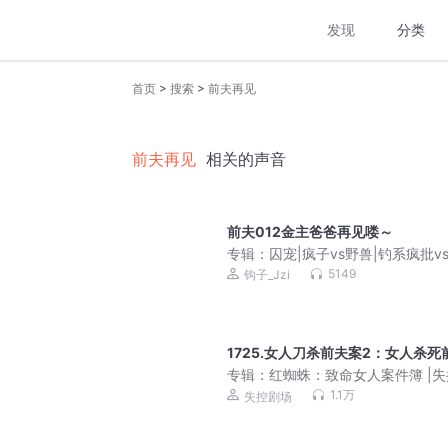
发现
分类
>
>
首页
搜索
前夫再见
前夫再见
相关的声音
前夫012金主爸爸再见喽～
专辑：
囚宠|疯子vs野兽|钓系疯批v
冷漠霸总|死对头vs死对头|特行科
5149
钩子_Jzi
1725.女人刀杀前夫案2：女人杀死
专辑：
红蜘蛛：致命女人案件簿 |
场出品【多人有声剧】
1.1万
失控剧场