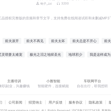
冷漠霸总|死对头vs死对头|特行科系列
3200
钩子_Jzi
正品授权完整版的音频和章节文字，支持免费在线阅读试听和未删减MP3
前夫滚开
前夫不再见
前夫太坏
前夫总是不开心
前夫
前夫我已婚
男神是我前夫
再见前夫
前夫双修么
前夫是影
咒灵萌妻太难宠
极光之泪之地狱圣光
地球邪少
我是这样成为
幽冥龙道
孤逆时代
狂妃嫁到腹黑王爷走着
爱你的我
王妃
主播培训
小雅智能
车联网平台
兼职副业，兴趣赚钱
智能硬件，连接赋能
自在出行，听我想听
们
公司新闻
招贤纳士
用户反馈
服务协议
隐私政策
2026
www.ximalaya.com lnc. ALL Rights Reserved
沪ICP备13027243号
客服热线