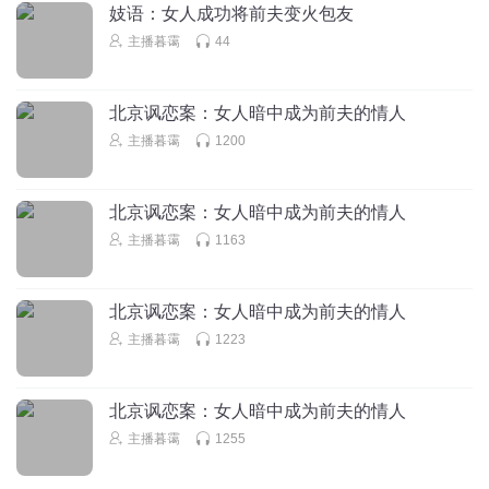
妓语：女人成功将前夫变火包友
主播暮霭
44
北京讽恋案：女人暗中成为前夫的情人
主播暮霭
1200
北京讽恋案：女人暗中成为前夫的情人
主播暮霭
1163
北京讽恋案：女人暗中成为前夫的情人
主播暮霭
1223
北京讽恋案：女人暗中成为前夫的情人
主播暮霭
1255