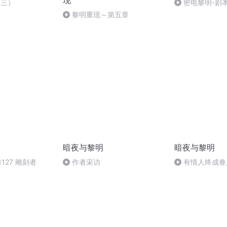
现
（三）
密电黎明-剧
黎明重现～第五章
暗夜与黎明
暗夜与黎明
127 雕刻者
作者采访
有情人终成眷