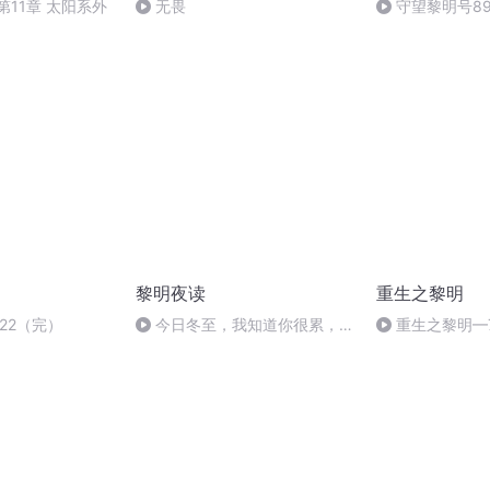
第11章 太阳系外
无畏
守望黎明号8
结局）
黎明夜读
重生之黎明
22（完）
今日冬至，我知道你很累，但
重生之黎明—
再坚持一下吧