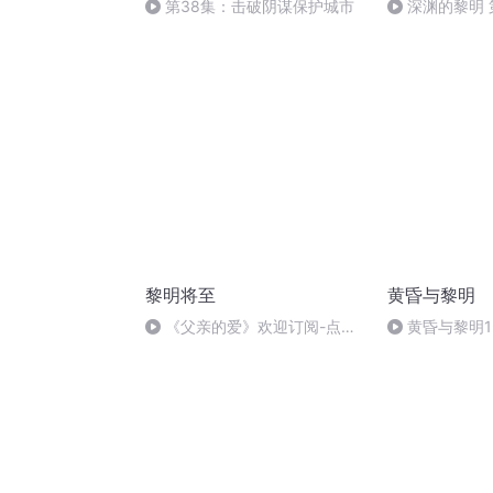
第38集：击破阴谋保护城市
深渊的黎明 
黎明将至
黄昏与黎明
《父亲的爱》欢迎订阅-点赞-
黄昏与黎明1
收藏