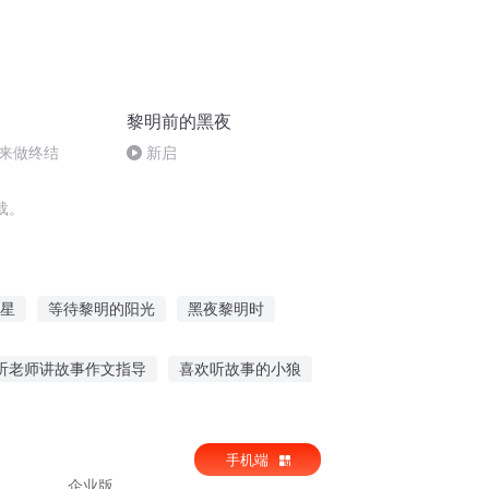
黎明前的黑夜
来做终结
新启
载。
星
等待黎明的阳光
黑夜黎明时
明起始
末日的黎明
血火黎明
听老师讲故事作文指导
喜欢听故事的小狼
饺子反转故事在线听
听导游讲解西湖的故事
手机端
企业版