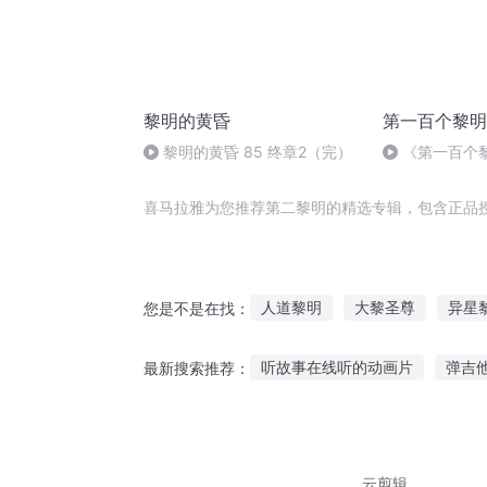
黎明的黄昏
第一百个黎明
黎明的黄昏 85 终章2（完）
《第一百个
生命时光》04
（春水）
喜马拉雅为您推荐第二黎明的精选专辑，包含正品
人道黎明
大黎圣尊
异星
您是不是在找：
落日后的黎明
内心的黎明
听故事在线听的动画片
弹吉他
最新搜索推荐：
黎明之火
生人的黎明
怎么表达我喜欢听故事
听妈
儿童睡前听故事100篇
老怪
云剪辑