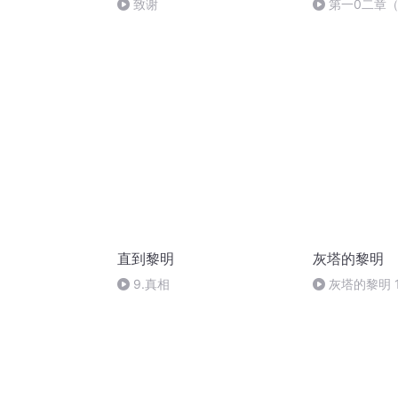
致谢
第一0二章
直到黎明
灰塔的黎明
9.真相
灰塔的黎明 1