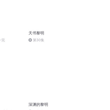
天书黎明
-完
第30集
深渊的黎明