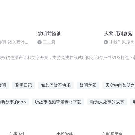
黎明前怪谈
从黎明到衰落
黎明-铸入西沙的
三上君
让我们以序言
8集 写给西沙
授权的连播声音和文字全集，支持免费在线试听阅读和有声书MP3打包下
黎明
黎明日记
如若巴黎不快乐
黎明之阳
天空中的黎明之
世界黎明
末日的黎明之光
黎明时代
末路重生之黎明
黎
听故事的app
听故事视频背景素材下载
听为人处事的故事
妈的话小故事总结
4一5听什么故事
听琪哥讲故事在线听免费
大叔故事在线听
说王八听的故事
主播培训
小雅智能
车联网平台