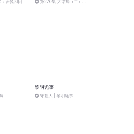
本：凌悦闪闪
第270集 大结局（二）
（完）
黎明诡事
属
守墓人 | 黎明诡事