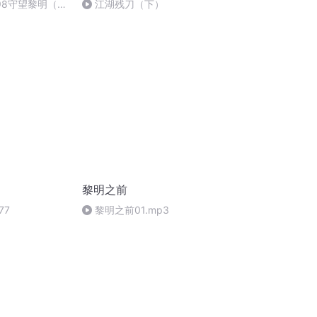
98守望黎明（大
江湖残刀（下）
黎明之前
77
黎明之前01.mp3