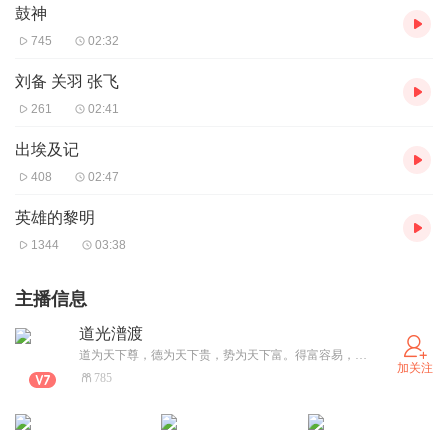
鼓神
745
02:32
刘备 关羽 张飞
261
02:41
出埃及记
408
02:47
英雄的黎明
1344
03:38
主播信息
道光潽渡
道为天下尊，德为天下贵，势为天下富。得富容易，得贵难，得贵容易，得尊难。要得尊，则需要得道。要得贵，则需要积德。要得富，攀缘形势即可。天下兴亡，匹夫有责，为天地立心，为生民立命，为往圣继绝学，为万世开太平。王者归来，渡天下苍生。让穷人生钱，让富人生爱，让富中之富觉悟。化地球为道场，与领袖帝王之才一起布真理于天下，让全世界72亿人物质解脱，灵魂飞翔。
加关注
785