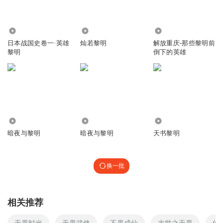
526
3219
3386
日本战国史卷一·英雄
灿若黎明
解放重庆-那些黎明前
黎明
倒下的英雄
7228
1.12万
1518
暗夜与黎明
暗夜与黎明
天书黎明
换一批
相关推荐
无畏时光
无畏武修
不畏成仙
末世之无畏
仙