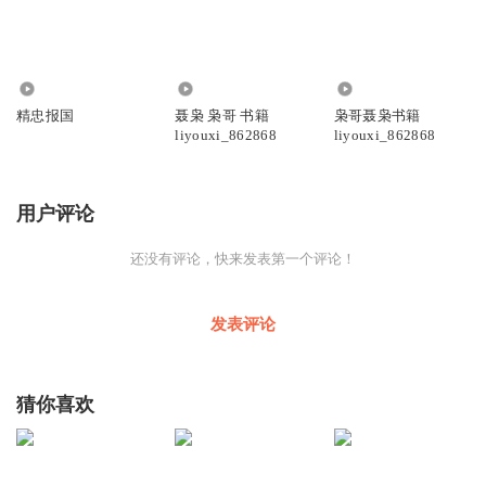
566
1857
1540
精忠报国
聂枭 枭哥 书籍
枭哥聂枭书籍
liyouxi_862868
liyouxi_862868
用户评论
还没有评论，快来发表第一个评论！
发表评论
猜你喜欢