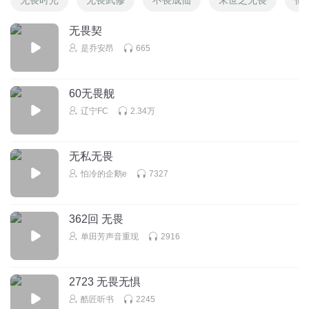
无畏契
是乔安昂
665
60无畏舰
辽宁FC
2.34万
无私无畏
怕冷的企鹅e
7327
362回 无畏
单田芳声音重现
2916
2723 无畏无惧
酷匠听书
2245