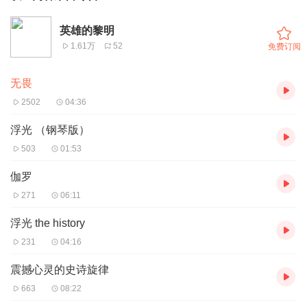
英雄的黎明
1.61万
52
免费订阅
无畏
2502
04:36
浮光 （钢琴版）
503
01:53
伽罗
271
06:11
浮光 the history
231
04:16
震撼心灵的史诗旋律
663
08:22