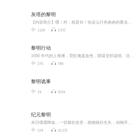
灰塔的黎明
【内容简介】嘿！对，就是你！你这么行色匆匆的要去哪里啊？哦，我知道，我知道生活不易，不过也别太拼命了。你问我在这里干什么？哈哈，我只是坐在这里，讲一些老掉牙的故事，关于巫师，巨龙……你知道的，那些曾经在我们梦里出现过的东西。嘿，你猜怎么...
1128
3.5万
黎明行动
1930 年代的上海滩，霓虹掩盖血色，阴谋交织温情。沈氏家族深陷绝境，企业遭日方铁腕打压，兄长沈临更背负 "投敌" 骂名忍辱负重。继承人沈清霜临危受命，与以钢琴师身份为掩护的军统特工沈砚携手，誓要粉碎日军野心勃勃的 "暗鳞计划"。双面间谍的潜伏博弈...
270
788
黎明诡事
19
3234
纪元黎明
末日缓缓降临，一切都在改变，植物疯狂生长，动物开始变异，粮食紧缺，看罗远带着系统为生存而战！
224
10.2万