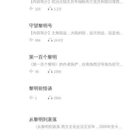
【内容简介】统治大陆五百年瑞帕布兰克共和国日薄西山，国内积弊重重。因为一个贵族图谋叛乱的玩火行动，引发了一场史无前例的奴隶大起义。隐居的英雄放下过去，能否拯救濒临毁灭的国家？奴隶起义者们在尝到权力的味道之后又能走多远？一个北方的小城在强...
123
1.2万
守望黎明号
【内容简介】主角陆远，大陆的陆，远方的远。这是他依托主神的世界，穿越各个不同的次元，最终拯救濒临毁灭的移民飞船“黎明号”的故事。奇幻瑰丽的博德之门，战舰争霸的加勒比海，超日常的幻想乡，超展开的学园默示录，不一样的生化危机和倚天，当然，还...
896
24.6万
第一百个黎明
《第一百个黎明》的作者陈俨，在南海西沙等海岛驻守十余年，对西沙的人和事既熟悉又充满真挚的感情。每一篇文章中，他都以朴实的文笔，从战士和小事入手，以小角度展现西沙守岛官兵真实的、独特的生活经历。他笔下的故事，有热血、有温情、更有无悔的青春...
49
2359
黎明前怪谈
1
2550
从黎明到衰落
《从黎明到衰落 西方文化生活五百年，1500年至今（套装上下册）》史学大师将500年的西方文化编织成一部优美流畅、气势恢宏的史诗巨制、20世纪伟大的文化论著；两卷在手，纵览五百年西方文化的宏伟画卷！ 民主政治、个人自由、女权运动、性解放、...