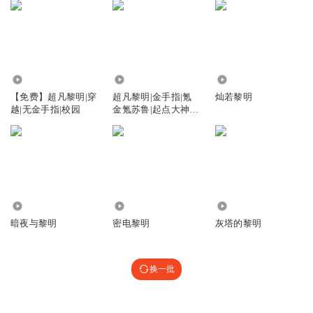
1.52万
45.46万
3219
【免费】超凡黎明|穿
超凡黎明|金手指|氪
灿若黎明
越|无金手指|校园
金氪苏鲁|起点大神作
品|重生|魔法|系统|异
能VIP免费
34.04万
1940
3.53万
暗夜与黎明
密电黎明
灰塔的黎明
换一批