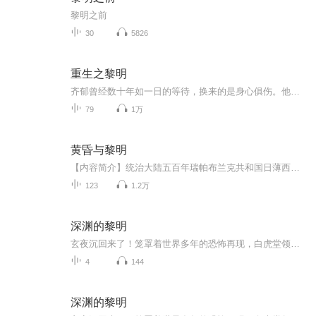
黎明之前
30
5826
重生之黎明
齐郁曾经数十年如一日的等待，换来的是身心俱伤。他爱的人从未把他放在心上。不爱也就罢了，为什么要弄得他家破人亡。本以为生命走向终结，却意外的回到十年前。那时候，大错未铸，亲人犹在。一切竟然真的可以重来。本文三观不正，有虐有狗血有渣攻有扭曲...
79
1万
黄昏与黎明
【内容简介】统治大陆五百年瑞帕布兰克共和国日薄西山，国内积弊重重。因为一个贵族图谋叛乱的玩火行动，引发了一场史无前例的奴隶大起义。隐居的英雄放下过去，能否拯救濒临毁灭的国家？奴隶起义者们在尝到权力的味道之后又能走多远？一个北方的小城在强...
123
1.2万
深渊的黎明
玄夜沉回来了！笼罩着世界多年的恐怖再现，白虎堂领导人牺牲了，新的堂长能否带领大家打败劲敌？外星的死神万里迢迢来到蓝星，是发动战争还是和平共处？目的为何？人类是否能守护自己的家园？敬请期待原创小说《深渊的黎明》随主角三人到一千年后的世界闯...
4
144
深渊的黎明