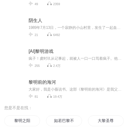
49
2359
阴生人
1989年7月13日，一个寂静的小山村里，发生了一起血腥离奇的命案！ 一个有孕在身的妇人被杀死家中，肚子被剖开了一个窟窿，羊水混合着血液流出了好几米，五脏六腑耷拉了一地，一个婴儿在那摊血淋淋的内脏中蠕动着，不时发出一两声无力的啼哭。 我就是那个...
21
6492
[AI]黎明游戏
疯子！虞时玖从记事起，就被人一口一口骂着疯子。他掏了掏耳朵，对此并不回应。什么是疯子？精神失常还是脑子有病……亦或者是，杀人？杀人就是疯子？虞时玖笑了。“那这个世界上的疯子，太多太多了。”不是只有单纯杀了人才叫杀人，诛心、诬陷、借刀杀人...
255
2.4万
黎明前的海河
大家好，我是小薇说书。这部《黎明前的海河》是我父亲结合他老人家在解放前后的天津亲身经历的事情，撰写的原创长篇小说。小说讲述了1947年到1952年间，主人公陆峰，以“晨光”为代号打入敌人内部，为我党我军提供情报；解放后又积极投身铲除国民党潜伏敌...
81
19.4万
您是不是在找：
黎明之阳
如若巴黎不快乐
大黎圣尊