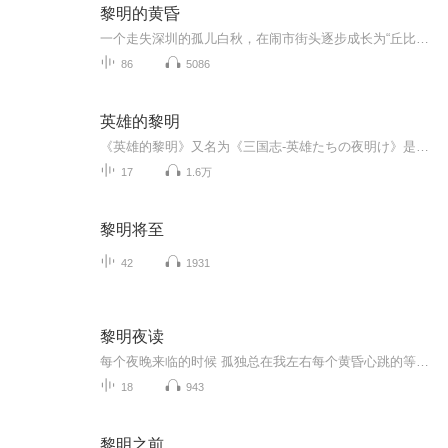
黎明的黄昏
一个走失深圳的孤儿白秋，在闹市街头逐步成长为“丘比特”公司的核心成员。他本该围绕金钱和欲望度过一生，但因为一次偶然的交易变故，逐步卷入一场被人陷害和谋杀的绝境之中。他在逃脱追捕的过程中，与盲人女孩叶苏儿邂逅并结下深厚的情义，他原本善良的...
86
5086
英雄的黎明
《英雄的黎明》又名为《三国志-英雄たちの夜明け》是日本著名音乐人横山菁儿之作，为长达7小时的卡通电影《三国志》的开篇曲，也是日本自己精细的合成器配合以中国民乐乐器的一次结合展现发挥。音乐中的中国民乐乐器有二胡、古筝、琵琶等等，日方为了制作...
17
1.6万
黎明将至
42
1931
黎明夜读
每个夜晚来临的时候 孤独总在我左右每个黄昏心跳的等候 是我无限的温柔
18
943
黎明之前