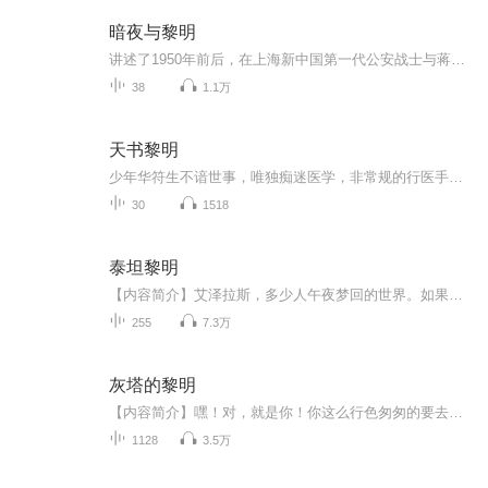
暗夜与黎明
讲述了1950年前后，在上海新中国第一代公安战士与蒋介石特务企图颠覆新中国而斗争的故事，故事围绕一位拥有高智商但在旧社会并不得志、在新中国得到自新并成长的旧时期小警察与一位经验丰富的中共老特工联手搭档展开。
38
1.1万
天书黎明
少年华符生不谙世事，唯独痴迷医学，非常规的行医手段让城中百姓对他又爱又怕。华符生因百医之死被误认为凶手，师父遗留的信中线索似指向神秘的“天书”。恰逢凉州城主之女文珏、百戏传人顾天也卷入其中，三人结伴前注凉州展开调查。文珏借城主府势力力保...
30
1518
泰坦黎明
【内容简介】艾泽拉斯，多少人午夜梦回的世界。如果有一天，你穿越到艾泽拉斯，成为了一名泰坦神灵，你会怎么做？兄弟，艾泽拉斯绝不能陨落！我虽为神，但我依旧愿意为艾泽拉斯死战到底！跟随主角的脚步，从艾泽拉斯原初，到上古之战，感受岁月的变迁，和...
255
7.3万
灰塔的黎明
【内容简介】嘿！对，就是你！你这么行色匆匆的要去哪里啊？哦，我知道，我知道生活不易，不过也别太拼命了。你问我在这里干什么？哈哈，我只是坐在这里，讲一些老掉牙的故事，关于巫师，巨龙……你知道的，那些曾经在我们梦里出现过的东西。嘿，你猜怎么...
1128
3.5万