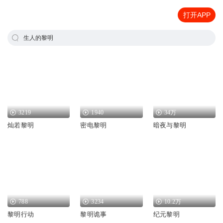
打开APP
生人的黎明
3219
1940
34万
灿若黎明
密电黎明
暗夜与黎明
788
3234
10.2万
黎明行动
黎明诡事
纪元黎明