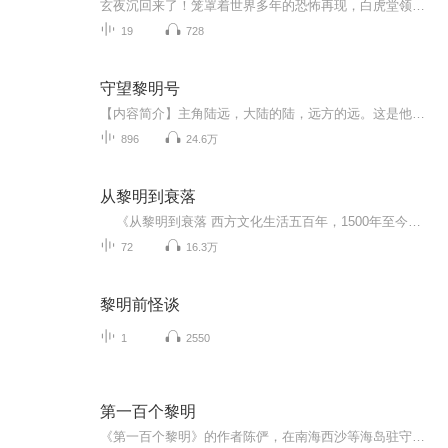
玄夜沉回来了！笼罩着世界多年的恐怖再现，白虎堂领导人牺牲了，新的堂长能否带领大家打败劲敌？外星的死神万里迢迢来到蓝星，是发动战争还是和平共处？目的为何？人类是否能守护自己的家园？敬请期待原创小说《深渊的黎明》随主角三人到一千年后的世界闯...
19
728
守望黎明号
【内容简介】主角陆远，大陆的陆，远方的远。这是他依托主神的世界，穿越各个不同的次元，最终拯救濒临毁灭的移民飞船“黎明号”的故事。奇幻瑰丽的博德之门，战舰争霸的加勒比海，超日常的幻想乡，超展开的学园默示录，不一样的生化危机和倚天，当然，还...
896
24.6万
从黎明到衰落
《从黎明到衰落 西方文化生活五百年，1500年至今（套装上下册）》史学大师将500年的西方文化编织成一部优美流畅、气势恢宏的史诗巨制、20世纪伟大的文化论著；两卷在手，纵览五百年西方文化的宏伟画卷！ 民主政治、个人自由、女权运动、性解放、...
72
16.3万
黎明前怪谈
1
2550
第一百个黎明
《第一百个黎明》的作者陈俨，在南海西沙等海岛驻守十余年，对西沙的人和事既熟悉又充满真挚的感情。每一篇文章中，他都以朴实的文笔，从战士和小事入手，以小角度展现西沙守岛官兵真实的、独特的生活经历。他笔下的故事，有热血、有温情、更有无悔的青春...