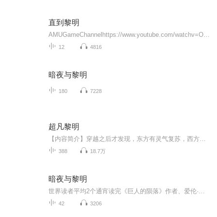
直到黎明
AMUGameChannelhttps://www.youtube.com/watchv=OTw4HCH1JxA&list=PLwFY2FRIQ7pfdAmDX5ydl_k3aZ6b6vrge2014年，约书亚和他的姐妹贝丝和汉娜邀请他们的7名共同好友前来黑木山的小屋度假。在他们的庆祝活动中，由于迈克、艾蜜莉、洁西卡、马修和艾希莉对汉娜...
12
4816
暗夜与黎明
180
7228
超凡黎明
【内容简介】穿越之后才发现，东方有灵气复苏，西方有诸神黎明。蒸汽大炮与神秘的碰撞，西方超凡的渐渐苏醒。【爆破大师】+【蒸汽专家】=【机械大师】【咒法师】+【剑士】=【咒剑士】各种各样的进阶、转职与隐藏职业，还有永无止境的探索。当西方的神秘渐...
388
18.7万
暗夜与黎明
世界读者平均2个通宵读完《巨人的陨落》作者、爱伦·彼终身大师奖得主 肯·福莱特新作
42
3206