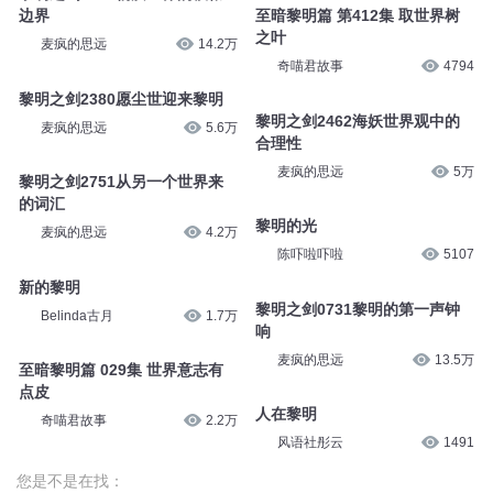
边界
至暗黎明篇 第412集 取世界树
之叶
麦疯的思远
14.2万
奇喵君故事
4794
黎明之剑2380愿尘世迎来黎明
黎明之剑2462海妖世界观中的
麦疯的思远
5.6万
合理性
麦疯的思远
5万
黎明之剑2751从另一个世界来
的词汇
黎明的光
麦疯的思远
4.2万
陈吓啦吓啦
5107
新的黎明
黎明之剑0731黎明的第一声钟
Belinda古月
1.7万
响
麦疯的思远
13.5万
至暗黎明篇 029集 世界意志有
点皮
人在黎明
奇喵君故事
2.2万
风语社彤云
1491
您是不是在找：