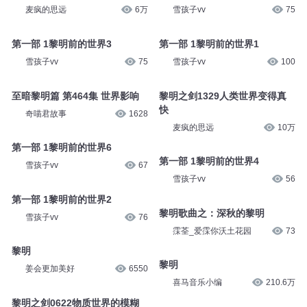
麦疯的思远
6万
雪孩子vv
75
第一部 1黎明前的世界3
第一部 1黎明前的世界1
雪孩子vv
75
雪孩子vv
100
至暗黎明篇 第464集 世界影响
黎明之剑1329人类世界变得真
快
奇喵君故事
1628
麦疯的思远
10万
第一部 1黎明前的世界6
第一部 1黎明前的世界4
雪孩子vv
67
雪孩子vv
56
第一部 1黎明前的世界2
黎明歌曲之：深秋的黎明
雪孩子vv
76
霂荃_爱霂你沃土花园
73
黎明
黎明
姜会更加美好
6550
喜马音乐小编
210.6万
黎明之剑0622物质世界的模糊