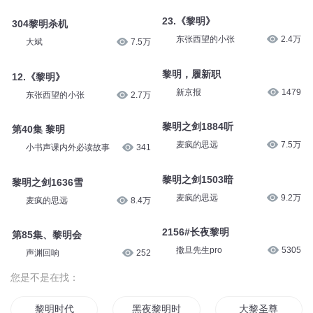
23.《黎明》
304黎明杀机
东张西望的小张
2.4万
大斌
7.5万
黎明，履新职
12.《黎明》
新京报
1479
东张西望的小张
2.7万
黎明之剑1884听
第40集 黎明
麦疯的思远
7.5万
小书声课内外必读故事
341
黎明之剑1503暗
黎明之剑1636雪
麦疯的思远
9.2万
麦疯的思远
8.4万
2156#长夜黎明
第85集、黎明会
撒旦先生pro
5305
声渊回响
252
您是不是在找：
黎明时代
黑夜黎明时
大黎圣尊