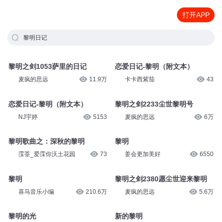
打开APP
黎明日记
黎明之剑1053萨里的日记
恋爱日记-黎明（附文本）
麦疯的思远
11.9万
卡卡西紫茄
43
恋爱日记-黎明（附文本）
黎明之剑2233尘世黎明号
NJ宇婷
5153
麦疯的思远
6万
黎明歌曲之：深秋的黎明
黎明
霂荃_爱霂你沃土花园
73
姜会更加美好
6550
黎明
黎明之剑2380愿尘世迎来黎明
喜马音乐小编
210.6万
麦疯的思远
5.6万
黎明的光
新的黎明