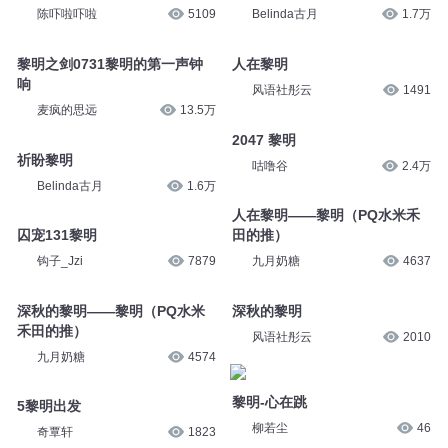
陈吓啦吓啦
5109
Belinda古月
1.7万
黎明之剑0731黎明的第一声钟
人在黎明
响
风语社彤云
1491
麦疯的思远
13.5万
2047 黎明
祈盼黎明
咕噜谷
2.4万
Belinda古月
1.6万
人在黎明——黎明（PQ水米禾
囚宠131黎明
田的推）
钩子_Jzi
7879
九月奶糖
4637
深秋的黎明——黎明（PQ水米
深秋的黎明
禾田的推）
风语社彤云
2010
九月奶糖
4574
黎明-心在跳
5黎明出发
柳若尘
46
奇覃轩
1823