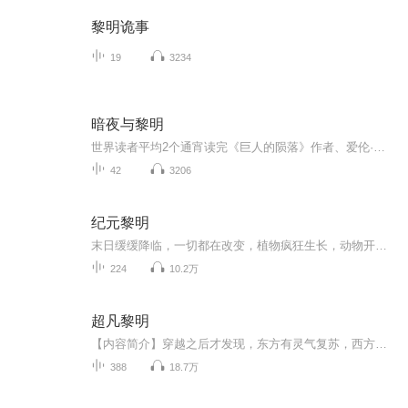
黎明诡事
19
3234
暗夜与黎明
世界读者平均2个通宵读完《巨人的陨落》作者、爱伦·彼终身大师奖得主 肯·福莱特新作
42
3206
纪元黎明
末日缓缓降临，一切都在改变，植物疯狂生长，动物开始变异，粮食紧缺，看罗远带着系统为生存而战！
224
10.2万
超凡黎明
【内容简介】穿越之后才发现，东方有灵气复苏，西方有诸神黎明。蒸汽大炮与神秘的碰撞，西方超凡的渐渐苏醒。【爆破大师】+【蒸汽专家】=【机械大师】【咒法师】+【剑士】=【咒剑士】各种各样的进阶、转职与隐藏职业，还有永无止境的探索。当西方的神秘渐...
388
18.7万