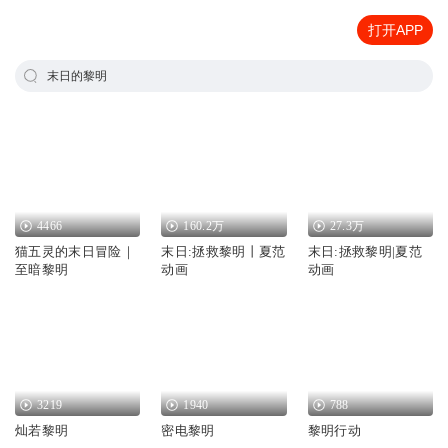
打开APP
末日的黎明
4466
160.2万
27.3万
猫五灵的末日冒险｜
末日:拯救黎明丨夏范
末日:拯救黎明|夏范
至暗黎明
动画
动画
3219
1940
788
灿若黎明
密电黎明
黎明行动