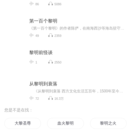
86
5086
第一百个黎明
《第一百个黎明》的作者陈俨，在南海西沙等海岛驻守十余年，对西沙的人和事既熟悉又充满真挚的感情。每一篇文章中，他都以朴实的文笔，从战士和小事入手，以小角度展现西沙守岛官兵真实的、独特的生活经历。他笔下的故事，有热血、有温情、更有无悔的青春...
49
2359
黎明前怪谈
1
2550
从黎明到衰落
《从黎明到衰落 西方文化生活五百年，1500年至今（套装上下册）》史学大师将500年的西方文化编织成一部优美流畅、气势恢宏的史诗巨制、20世纪伟大的文化论著；两卷在手，纵览五百年西方文化的宏伟画卷！ 民主政治、个人自由、女权运动、性解放、...
72
16.3万
您是不是在找：
大黎圣尊
血火黎明
黎明之火