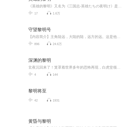
《英雄的黎明》又名为《三国志-英雄たちの夜明け》是日本著名音乐人横山菁儿之作，为长达7小时的卡通电影《三国志》的开篇曲，也是日本自己精细的合成器配合以中国民乐乐器的一次结合展现发挥。音乐中的中国民乐乐器有二胡、古筝、琵琶等等，日方为了制作...
17
1.6万
守望黎明号
【内容简介】主角陆远，大陆的陆，远方的远。这是他依托主神的世界，穿越各个不同的次元，最终拯救濒临毁灭的移民飞船“黎明号”的故事。奇幻瑰丽的博德之门，战舰争霸的加勒比海，超日常的幻想乡，超展开的学园默示录，不一样的生化危机和倚天，当然，还...
896
24.6万
深渊的黎明
玄夜沉回来了！笼罩着世界多年的恐怖再现，白虎堂领导人牺牲了，新的堂长能否带领大家打败劲敌？外星的死神万里迢迢来到蓝星，是发动战争还是和平共处？目的为何？人类是否能守护自己的家园？敬请期待原创小说《深渊的黎明》随主角三人到一千年后的世界闯...
4
144
黎明将至
42
1931
黄昏与黎明