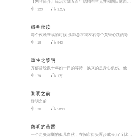
【内容简介】统治大陆五百年瑞帕布兰克共和国日薄西山，国内积弊重重。因为一个贵族图谋叛乱的玩火行动，引发了一场史无前例的奴隶大起义。隐居的英雄放下过去，能否拯救濒临毁灭的国家？奴隶起义者们在尝到权力的味道之后又能走多远？一个北方的小城在强...
123
1.2万
黎明夜读
每个夜晚来临的时候 孤独总在我左右每个黄昏心跳的等候 是我无限的温柔
18
943
重生之黎明
齐郁曾经数十年如一日的等待，换来的是身心俱伤。他爱的人从未把他放在心上。不爱也就罢了，为什么要弄得他家破人亡。本以为生命走向终结，却意外的回到十年前。那时候，大错未铸，亲人犹在。一切竟然真的可以重来。本文三观不正，有虐有狗血有渣攻有扭曲...
79
1万
黎明之前
黎明之前
30
5899
黎明的黄昏
一个走失深圳的孤儿白秋，在闹市街头逐步成长为“丘比特”公司的核心成员。他本该围绕金钱和欲望度过一生，但因为一次偶然的交易变故，逐步卷入一场被人陷害和谋杀的绝境之中。他在逃脱追捕的过程中，与盲人女孩叶苏儿邂逅并结下深厚的情义，他原本善良的...