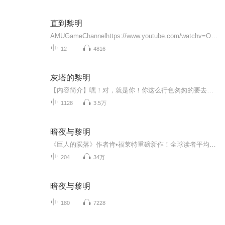
直到黎明
AMUGameChannelhttps://www.youtube.com/watchv=OTw4HCH1JxA&list=PLwFY2FRIQ7pfdAmDX5ydl_k3aZ6b6vrge2014年，约书亚和他的姐妹贝丝和汉娜邀请他们的7名共同好友前来黑木山的小屋度假。在他们的庆祝活动中，由于迈克、艾蜜莉、洁西卡、马修和艾希莉对汉娜...
12
4816
灰塔的黎明
【内容简介】嘿！对，就是你！你这么行色匆匆的要去哪里啊？哦，我知道，我知道生活不易，不过也别太拼命了。你问我在这里干什么？哈哈，我只是坐在这里，讲一些老掉牙的故事，关于巫师，巨龙……你知道的，那些曾经在我们梦里出现过的东西。嘿，你猜怎么...
1128
3.5万
暗夜与黎明
《巨人的陨落》作者肯•福莱特重磅新作！全球读者平均2个通宵读完！----------------- 2020美国亚马逊年度图书- Goodreads罕见万人4.48超高分推荐，98%好评率！- 登顶10国畅销书榜，霸占《纽约时报》畅销榜84天- 英国殿堂级作家肯•福莱特的36部小说，以33...
204
34万
暗夜与黎明
180
7228