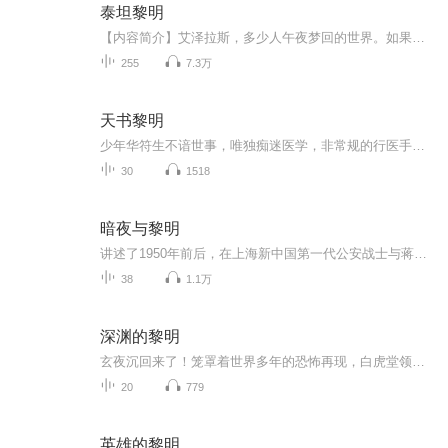
泰坦黎明
【内容简介】艾泽拉斯，多少人午夜梦回的世界。如果有一天，你穿越到艾泽拉斯，成为了一名泰坦神灵，你会怎么做？兄弟，艾泽拉斯绝不能陨落！我虽为神，但我依旧愿意为艾泽拉斯死战到底！跟随主角的脚步，从艾泽拉斯原初，到上古之战，感受岁月的变迁，和...
255
7.3万
天书黎明
少年华符生不谙世事，唯独痴迷医学，非常规的行医手段让城中百姓对他又爱又怕。华符生因百医之死被误认为凶手，师父遗留的信中线索似指向神秘的“天书”。恰逢凉州城主之女文珏、百戏传人顾天也卷入其中，三人结伴前注凉州展开调查。文珏借城主府势力力保...
30
1518
暗夜与黎明
讲述了1950年前后，在上海新中国第一代公安战士与蒋介石特务企图颠覆新中国而斗争的故事，故事围绕一位拥有高智商但在旧社会并不得志、在新中国得到自新并成长的旧时期小警察与一位经验丰富的中共老特工联手搭档展开。
38
1.1万
深渊的黎明
玄夜沉回来了！笼罩着世界多年的恐怖再现，白虎堂领导人牺牲了，新的堂长能否带领大家打败劲敌？外星的死神万里迢迢来到蓝星，是发动战争还是和平共处？目的为何？人类是否能守护自己的家园？敬请期待原创小说《深渊的黎明》随主角三人到一千年后的世界闯...
20
779
英雄的黎明