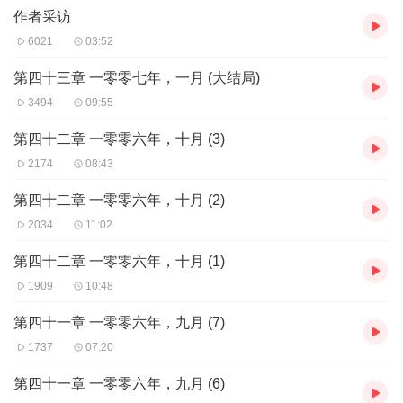
- 内含作者采访、原版地图和精美插画
作者采访
【故事简介】
6021
03:52
公元997年，英格兰大地陷入无边黑暗——
维京海盗肆虐横行，君王贵族分庭抗礼，神职人员贪色纵欲，战俘
第四十三章 一零零七年，一月 (大结局)
奴隶遍地哀号。
3494
09:55
造船匠埃德加，因海盗侵袭被迫迁到蛮荒之地，生活稍现转机却接
连痛失所爱；
第四十二章 一零零六年，十月 (3)
诺曼贵族之女蕾格娜，满怀憧憬远嫁英格兰，却发觉联姻是场蓄谋
2174
08:43
已久的骗局；
修士奥尔德雷德，怀抱不凡梦想，试图肃清淫邪之风，却意外卷进
第四十二章 一零零六年，十月 (2)
主教的阴谋。
2034
11:02
本来毫无交集的三人，因对正义与公平的渴求，命运紧紧交织……
【媒体评价】
第四十二章 一零零六年，十月 (1)
1、《暗夜与黎明》生动再现了处于中世纪转折点之上混乱而黑暗的
英国，以及身处其中的人物的命运。不管是肯•福莱特的忠实粉丝，
1909
10:48
还是从未读过他作品的读者，都会喜欢这本书——《书单》
第四十一章 一零零六年，九月 (7)
2、黑暗时代保留下来的历史资料较少，为后人留下了很多臆测和争
论的空间，肯•福莱特对这一时期的再创造栩栩如生且通俗易懂。
1737
07:20
——《华盛顿邮报》
第四十一章 一零零六年，九月 (6)
3、一个包罗万象、跌宕起伏的故事，肯•福莱特是一个超级小说大