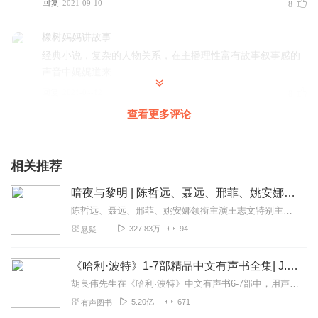
回复
2021-09-10
8
橡树妈妈讲故事
经典小说，复杂的人物关系，在主播理性富有故事叙事感的
声音中娓娓道来……
回复
2021-04-12
8
查看更多评论
芝麻言
主播的播音很棒，在播音中能够注重区分人物，人物性格也
演绎的不错，是下了很多功夫的。感谢主播。 这本书本来正
相关推荐
在看，已经看了几十章，把书中的人物和故事梗概已经弄明
暗夜与黎明 | 陈哲远、聂远、邢菲、姚安娜领衔主演谍战悬疑大剧同名有声剧 | 震惊沪上的爆炸案 | 金库大劫×假币伪造×谍影潜伏 | 翁良平编剧作品|影视原著
白了，正在发愁眼睛很累的时候，却发现了主播的作品，于
是就一鼓作气连续的听完了。以后就这样办，先看书，明白
陈哲远、聂远、邢菲、姚安娜领衔主演王志文特别主演、倪大红特邀出演、王劲松友情出演谍战悬疑大剧同名有声剧《暗夜与黎明》精彩内容不断，等你来听！一九四三年，一场震惊...
了人物关系后，再听书，哈哈。再次感谢主播。
327.83万
94
悬疑
回复
2022-08-19
6
《哈利·波特》1-7部精品中文有声书全集| J.K.罗琳原著，光合积木演播
听友10411195
胡良伟先生在《哈利·波特》中文有声书6-7部中，用声音带领着大家继续魔法之旅。为保证作品的一致性，给大家带来完整的魔法体验，我们与版权方PottermoreP...
喜欢肯福莱特的作品，主播的声音也好听，非常感谢主播的
5.20亿
671
有声图书
分享！