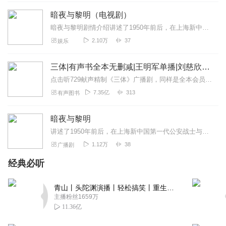
回复
2023-03-26
暗夜与黎明（电视剧）
3
暗夜与黎明剧情介绍讲述了1950年前后，在上海新中国第一代公安战士与蒋介石特务企图颠覆新中国而斗争的故事，故事围绕一位拥有高智商但在旧社会并不得志、在新中国得到...
迷雾面豆
2.10万
37
娱乐
愚昧野蛮是人类和社会进化程度不足的表现。个人的恩怨，
依靠生老病死和意外灾祸“偶然地”消除。文明和制度，依靠
三体|有声书全本无删减|王明军单播|刘慈欣原著
人类和社会的自然进化来“必然地”建立。
点击听729献声精制《三体》广播剧，同样是全本会员免费畅听，快来感受声音大戏的魅力！【购买须知】1、本作品部分集数为免费试听。2、版权归原作者所有，严禁翻录成任...
回复
2021-09-25
3
7.35亿
313
有声图书
海浪超声波
暗夜与黎明
阅读收听了世纪三部曲、中世纪三部曲，肯·福莱特先生的
讲述了1950年前后，在上海新中国第一代公安战士与蒋介石特务企图颠覆新中国而斗争的故事，故事围绕一位拥有高智商但在旧社会并不得志、在新中国得到自新并成长的旧时期...
《暗夜与黎明》同样精彩纷呈。主播的节目如一杯绿茶，沁
1.12万
38
广播剧
人心脾，清新芬芳。谢谢无私分享！
经典必听
回复
2022-08-17
2
青山丨头陀渊演播丨轻松搞笑丨重生穿越丨古代权谋丨VIP免费 | 多人有声剧
冷闲室里冷淡人
主播粉丝1659万
内容与朗读俱佳，期待您更多好作品。
11.36亿
回复
2022-02-22
2