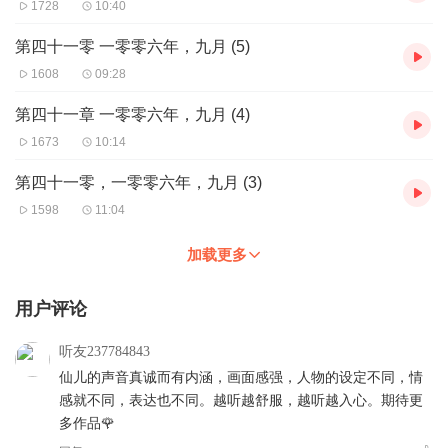
师。——《科克斯书评》（星级评论）
1728
10:40
4、戏剧冲突和历史真实被如此生动地展现，引人入胜，肯•福莱特
是真正的大师！——《纽约时报》
第四十一零 一零零六年，九月 (5)
1608
09:28
第四十一章 一零零六年，九月 (4)
1673
10:14
第四十一零，一零零六年，九月 (3)
1598
11:04
加载更多
用户评论
听友237784843
仙儿的声音真诚而有内涵，画面感强，人物的设定不同，情
感就不同，表达也不同。越听越舒服，越听越入心。期待更
多作品🌹