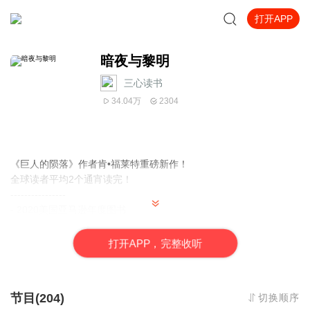
打开APP
暗夜与黎明
三心读书
34.04万
2304
《巨人的陨落》作者肯•福莱特重磅新作！
全球读者平均2个通宵读完！
----------------
- 2020美国亚马逊年度图书
- Goodreads罕见万人4.48超高分推荐，98%好评率！
- 登顶10国畅销书榜，霸占《纽约时报》畅销榜84天
打
开
A
P
P，完整收听
- 英国殿堂级作家肯•福莱特的36部小说，以33种语言狂销80国，总
销量超1.7亿册！
- •黑暗野蛮的时代 •波云诡谲的权谋 •畅快淋漓的复仇
节目(204)
切换顺序
- 只要坚持内心的原则，就能活得纯粹而快意！