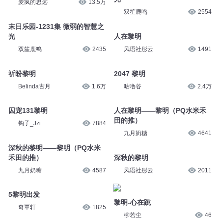
麦疯的思远
13.5万
双笙鹿鸣
2554
末日乐园-1231集 微弱的智慧之
光
人在黎明
双笙鹿鸣
2435
风语社彤云
1491
祈盼黎明
2047 黎明
Belinda古月
1.6万
咕噜谷
2.4万
囚宠131黎明
人在黎明——黎明（PQ水米禾
田的推）
钩子_Jzi
7884
九月奶糖
4641
深秋的黎明——黎明（PQ水米
禾田的推）
深秋的黎明
九月奶糖
4587
风语社彤云
2011
5黎明出发
黎明-心在跳
奇覃轩
1825
柳若尘
46