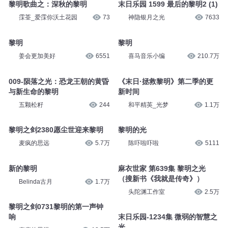
黎明歌曲之：深秋的黎明
末日乐园 1599 最后的黎明2 (1)
霂荃_爱霂你沃土花园
73
神隐银月之光
7633
黎明
黎明
姜会更加美好
6551
喜马音乐小编
210.7万
009-陨落之光：恐龙王朝的黄昏
《末日·拯救黎明》第二季的更
与新生命的黎明
新时间
五颗松籽
244
和平精英_光梦
1.1万
黎明之剑2380愿尘世迎来黎明
黎明的光
麦疯的思远
5.7万
陈吓啦吓啦
5111
新的黎明
麻衣世家 第639集 黎明之光
（搜新书《我就是传奇》）
Belinda古月
1.7万
头陀渊工作室
2.5万
黎明之剑0731黎明的第一声钟
响
末日乐园-1234集 微弱的智慧之
光