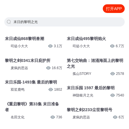
打开APP
末日的黎明之光
末日成仙868黎明兽潮
末日成仙495黎明焰火
司徒小大大
3.1万
司徒小大大
6.7万
黎明之剑0341末日庇护所
第七交响曲：汹涌海面上的黎明
之光
麦疯的思远
16.6万
孤山STORY
2578
末日乐园-1493集 最后的黎明
末日乐园 1597 最后的黎明
双笙鹿鸣
1802
神隐银月之光
7540
《重启黎明》第33集 末日准备
者
黎明之剑2233尘世黎明号
名田文化
736
麦疯的思远
6万