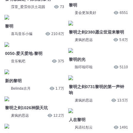
黎明
霂荃_爱霂你沃土花园
73
姜会更加美好
6551
黎明
黎明之剑2380愿尘世迎来黎明
喜马音乐小编
210.6万
麦疯的思远
5.6万
0050-爱天爱地-黎明
黎明的光
音乐氧吧
375
陈吓啦吓啦
5110
新的黎明
黎明之剑0731黎明的第一声钟
Belinda古月
1.7万
响
麦疯的思远
13.5万
黎明之剑1026神陨天坑
麦疯的思远
12.2万
人在黎明
风语社彤云
1491