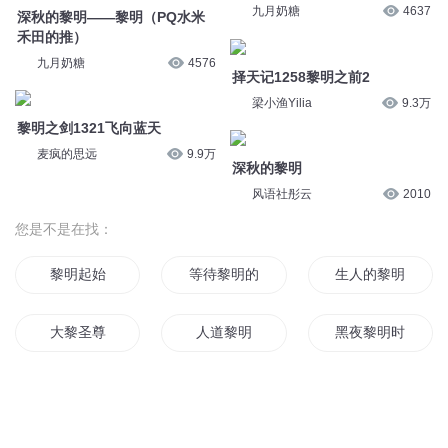
九月奶糖
4637
深秋的黎明——黎明（PQ水米
禾田的推）
九月奶糖
4576
择天记1258黎明之前2
梁小渔Yilia
9.3万
黎明之剑1321飞向蓝天
麦疯的思远
9.9万
深秋的黎明
风语社彤云
2010
您是不是在找：
黎明起始
等待黎明的阳光
生人的黎明
大黎圣尊
人道黎明
黑夜黎明时
血火黎明
如若巴黎不快乐
黎明时代
黎明日记
末日的黎明
黎明之火