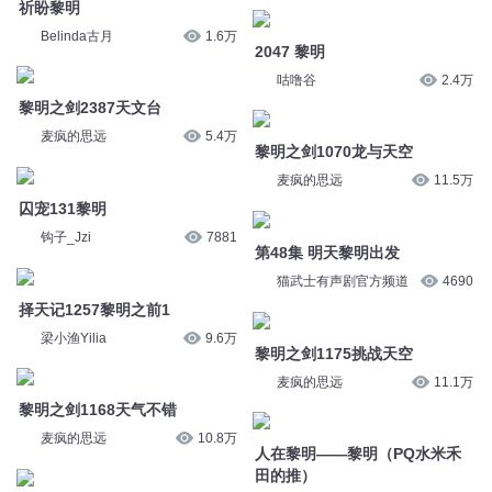
祈盼黎明
Belinda古月
1.6万
2047 黎明
咕噜谷
2.4万
黎明之剑2387天文台
麦疯的思远
5.4万
黎明之剑1070龙与天空
麦疯的思远
11.5万
囚宠131黎明
钩子_Jzi
7881
第48集 明天黎明出发
猫武士有声剧官方频道
4690
择天记1257黎明之前1
梁小渔Yilia
9.6万
黎明之剑1175挑战天空
麦疯的思远
11.1万
黎明之剑1168天气不错
麦疯的思远
10.8万
人在黎明——黎明（PQ水米禾
田的推）