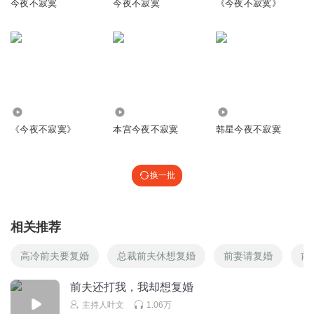
今夜不寂寞
今夜不寂寞
《今夜不寂寞》
4.60万
4.16万
21.00万
《今夜不寂寞》
本宫今夜不寂寞
韩星今夜不寂寞
换一批
相关推荐
高冷前夫要复婚
总裁前夫休想复婚
前妻请复婚
前
前夫还打我，我却想复婚
主持人叶文
1.06万