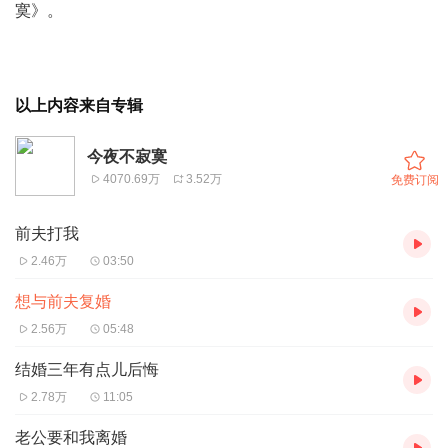
寞》。
以上内容来自专辑
今夜不寂寞
4070.69万
3.52万
免费订阅
前夫打我
2.46万
03:50
想与前夫复婚
2.56万
05:48
结婚三年有点儿后悔
2.78万
11:05
老公要和我离婚