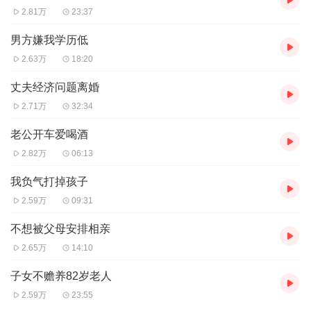
2.81万
23:37
男方嫌我学历低
2.63万
18:20
丈夫经济问题离婚
2.71万
32:34
老公开车爱喝酒
2.82万
06:13
我负气打掉孩子
2.59万
09:31
不想被父母安排相亲
2.65万
14:10
子女不赡养82岁老人
2.59万
23:55