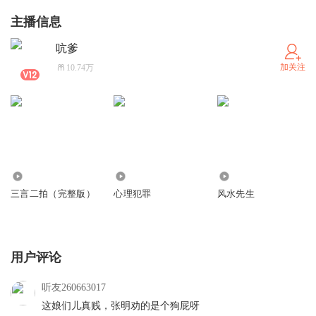
主播信息
吭爹
加关注
10.74万
3.81万
8.81万
32.23万
三言二拍（完整版）
心理犯罪
风水先生
用户评论
听友260663017
这娘们儿真贱，张明劝的是个狗屁呀