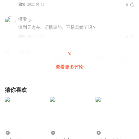
回复
2022-01-16
0
漂零_yl
滚到天边去。还惯事的。不是离婚了吗？
回复
2019-10-10
0
a枯叶a
大叔我很听话了，每天更新我都在听，因为我知道你也在听
查看更多评论
回复
2019-10-14
0
猜你喜欢
a枯叶a
大叔我很听话了，每天更新我都在听，因为我知道你也在听
回复
2019-10-14
0
6.21万
465.39万
691