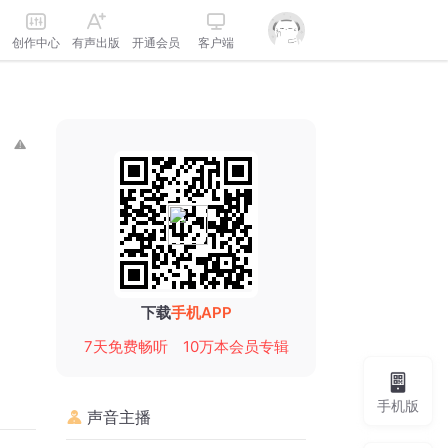
创作中心
有声出版
开通会员
客户端
下载
手机APP
7天免费畅听
10万本会员专辑
手机版
声音主播