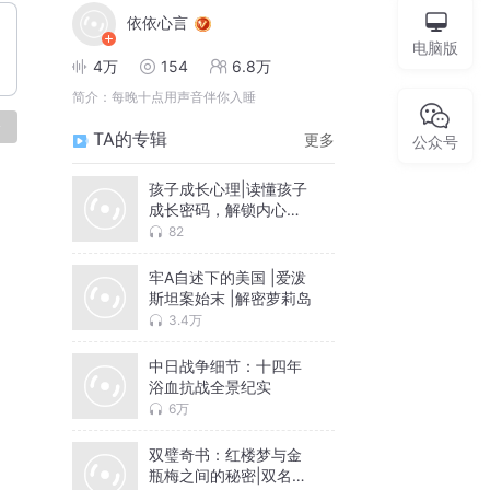
依依心言
电脑版
4万
154
6.8万
简介：
每晚十点用声音伴你入睡
论
TA的专辑
更多
公众号
孩子成长心理|读懂孩子
成长密码，解锁内心隐
秘情绪
82
牢A自述下的美国 |爱泼
斯坦案始末 |解密萝莉岛
3.4万
中日战争细节：十四年
浴血抗战全景纪实
6万
双璧奇书：红楼梦与金
瓶梅之间的秘密|双名著