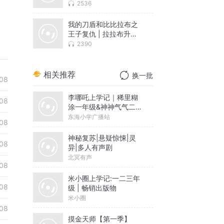
深度对照
2536
我的刀盾和比比拉布之
王子复仇 | 拉拉布升级
记
2390
相关推荐
换一批
08
李哪吒上学记｜稀里糊
08
涂一年级&神神气气二年
级
东海小学广播站
08
神秘复苏|悬疑惊悚|灵
08
异|多人有声剧
北冥有声
08
米小圈上学记:一二三年
08
级 | 畅销出版物
米小圈
08
摸金天师【第一季】