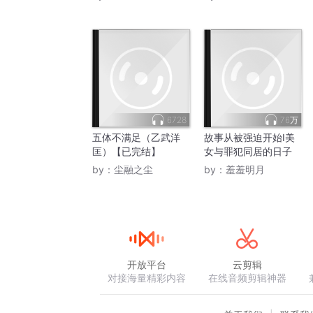
6728
76万
五体不满足（乙武洋
故事从被强迫开始I美
匡）【已完结】
女与罪犯同居的日子
by：
尘融之尘
by：
羞羞明月
开放平台
云剪辑
对接海量精彩内容
在线音频剪辑神器