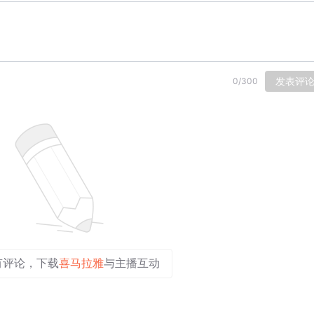
发表评
0
/
300
有评论，下载
喜马拉雅
与主播互动