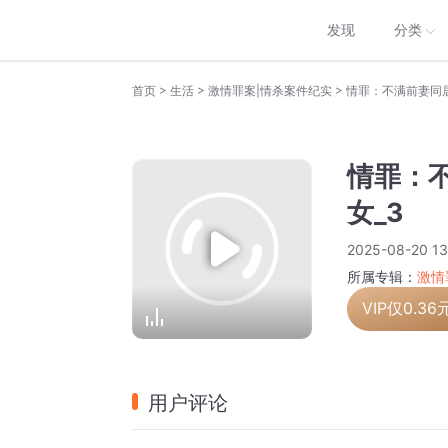
发现
分类
>
>
>
首页
生活
激情罪案|情杀案件纪实
情罪：不满前妻同
情罪：
女_3
2025-08-20 13
所属专辑：
激情
VIP仅
0.36
用户评论