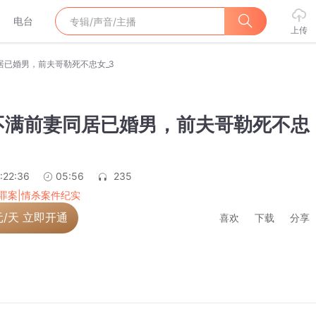
电台
上传
居已婚男，前夫哥勒死不忠女_3
不满前妻同居已婚男，前夫哥勒死不忠
:22:36
05:56
235
罪案|情杀案件纪实
元/天 立即开通
喜欢
下载
分享