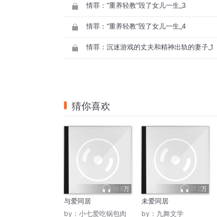
情罪：“重养轻教”毁了女儿一生_3
情罪：“重养轻教”毁了女儿一生_4
情罪：沉迷游戏的丈夫和精神出轨的妻子_1
猜你喜欢
19.8万
17.2万
与爱同居
未爱同居
by：
小七爱吃锅包肉
by：
九舞文学