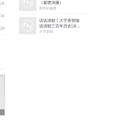
（紫襟演播）
08
有声的紫襟
08
话说清朝丨大宇茶馆细
说清朝三百年历史|从努
08
尔哈赤到末代皇帝溥仪|
大宇茶馆
康熙雍正乾隆
55