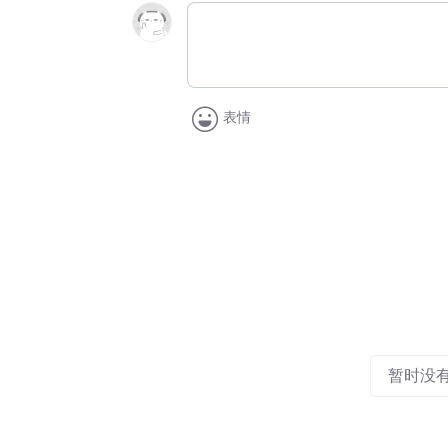
表情
暂时没