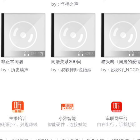
by：
华播之声
176.9万
4293
1.
非正常同居
同居关系200问
猫头鹰《同居的爱
by：
历史读声
by：
易轶律师说婚姻
by：
妙妙吖_NCGD
主播培训
小雅智能
车联网平台
兼职副业，兴趣赚钱
智能硬件，连接赋能
自在出行，听我想听