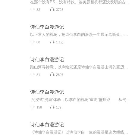
在那个没有PS、没有特效、连美颜相机都还没发明的古老时代，人们对于天上突然掉下的异象，反应可是相当直接——要么觉得是天神下凡，立马五体投地顶礼膜拜；要么就当是外星人入侵，撒丫子跑得比兔子还快。不过，对于咱们这位刚出生的小李白来说，这些反应...
82
3728
诗仙李白漫游记
以正常人的视角，把诗仙李白的浪漫一生展示给听众。把他从出生到长大，从稚童到诗仙，从情感到文采，一步步展示。生动的介绍了李白是人不是神的成长历程。
80
1.1万
诗仙李白漫游记
踏山河寻诗意，以声绘景还原诗仙李白漫游山河的豪迈与洒脱，每一段旋律都藏着盛唐风月与诗酒豪情，听觉与诗意双重盛宴。
81
2807
诗仙李白漫游记
沉浸式“漫游”体验，以李白的视角“重走”盛唐路——从蜀地辞亲远游，到长安纵酒狂歌，跟着他的脚步感受山川湖海、人情世故，让历史和诗词“活”起来。不止是“天子呼来不上船”的狂放，更有他月下独酌的孤独、仗剑天涯的热血、怀才不遇的怅惘，还原一...
158
1万
诗仙李白漫游记
《诗仙李白漫游记》以诗仙李白一生的漫游足迹为经线，以盛唐的时代风貌为纬线，编织出一幅兼具诗意与烟火气的漫游长卷。