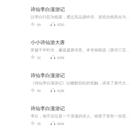
诗仙李白漫游记
以李白行踪为线索，通过其品酒吟诗、游览自然风光与人文景观的情节，结合唐诗创作背景故事，展现唐朝的盛况
69
4250
小小诗仙游大唐
穿越千年时光，邂逅盛唐诗意。本专辑精选《唐诗三百首》经典篇目，以清朗嗓音诵读原文，用通俗语言译解诗中意蕴，带你在平仄韵律间，触摸“大漠孤烟直”的雄浑、“人面桃花相映红”的婉约。
32
4458
诗仙李白漫游记
《诗仙李白漫游记》以幽默轻松的笔触，讲述了唐代大诗人李白的传奇成长历程。 从少年时“铁杵磨针”的励志故事，到仗剑远游、求仙访道的豪迈人生；从长安城“力士脱靴”的狂放不羁，到“仰天大笑出门去”的洒脱豁达。专辑通过生动的情节，展现了李白如何将...
80
4188
诗仙李白漫游记
李白，他不仅仅是一个浪漫的诗人。他骨子里有一份坚韧的爱国情怀，他一辈子都用他的天真，用他的执着，用他的热爱去跟理想对赌，一路都在追逐理想，始终就是不改初心。李白身上的那一份超越一般人的赤诚，让他把他的一生活成了一首浪漫诗。
35
4844