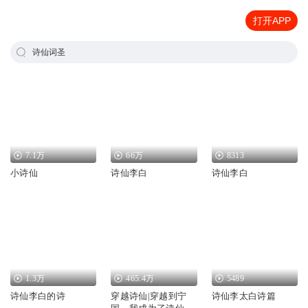
打开APP
诗仙词圣
7.1万
66万
8313
小诗仙
诗仙李白
诗仙李白
1.3万
465.4万
5489
诗仙李白的诗
穿越诗仙|穿越到宁
诗仙李太白诗篇