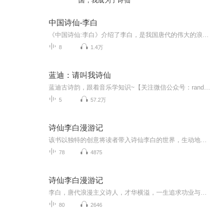
国，我成为了诗仙
中国诗仙-李白
《中国诗仙:李白》介绍了李白，是我国唐代的伟大的浪漫主义诗人。他自幼聪颖好学，博览群书，25岁开始仗剑远游，足迹遍及祖国南北各地，写出大量赞美祖国名山大川的优秀诗篇。他的诗，既豪迈奔放，又清新飘逸，而且想象丰富，语言脱俗。他的《静夜思》、《...
8
1.4万
蓝迪：请叫我诗仙
蓝迪古诗韵，跟着音乐学知识~【关注微信公众号：randylo2012，或搜索“蓝迪智慧乐园”，更多精彩内容和你一起分享！】
5
57.2万
诗仙李白漫游记
该书以独特的创意将读者带入诗仙李白的世界，生动地展现了李白的豪迈才情、浪漫不羁，以及他在游历中的所见所闻、所思所感。书中通过精彩的文字为读者呈现出一个全新的、充满魅力李白形象。
78
4875
诗仙李白漫游记
李白，唐代浪漫主义诗人，才华横溢，一生追求功业与自由。他游历四方，诗名远扬，曾入长安为翰林，却因性格不羁未能施展抱负。安史之乱中，他因卷入永王李璘案而被流放，晚年遇赦，最终病逝于当涂。其诗作豪放飘逸，充满奇幻想象与赤子情怀，被誉为“诗仙...
80
2646