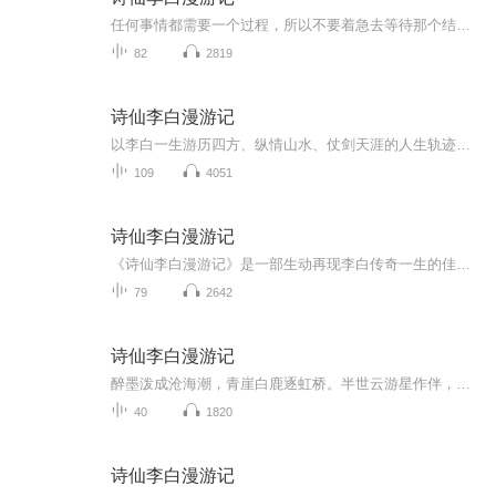
任何事情都需要一个过程，所以不要着急去等待那个结果，因为只要认真对待这个过程，你期待的那个结果一定不会差的。
82
2819
诗仙李白漫游记
以李白一生游历四方、纵情山水、仗剑天涯的人生轨迹为主线，讲述诗仙从少年离蜀、漫游天下，到入仕为官、壮志难酬，再到晚年漂泊的传奇一生。全书跟随李白的脚步遍蜀地、，走长江、黄河、江南、齐鲁等地，一边游历名山大川，一边创作千古名篇，将山水风光...
109
4051
诗仙李白漫游记
《诗仙李白漫游记》是一部生动再现李白传奇一生的佳作。从他出生时的神秘异象到成为一代诗仙的辉煌历程，书中详细描绘了李白在不同人生阶段的经历与心境。无论是他在长安的辉煌与挫折，还是在庐山的隐居生活，作者都通过细腻的笔触展现了李白丰富的内心世...
79
2642
诗仙李白漫游记
醉墨泼成沧海潮，青崖白鹿逐虹桥。半世云游星作伴，一生狂啸月相邀。蜀道剑光劈岳脊，胡姬酒肆解金貂。夜郎赦字惊鸥起，仍向银河钓巨鳌。
40
1820
诗仙李白漫游记