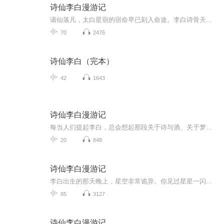
诗仙李白漫游记
谪仙落凡，太白星宿的宿命早已刻入命途。李白诗骨天成、才情天赐，自诞生起便超脱凡尘。天命难逆，他挣脱俗世枷锁，仗剑遍历山河，以笔墨书写盛唐万象。半生浮沉皆为铺垫，他的烂漫与跌宕，终是千古诗仙的命中归途。
70
2476
诗仙李白（完本）
42
1643
诗仙李白漫游记
每当人们提起李白，总会想起那段关于诗与酒、关于梦想与自由的传奇，以及那个在生命最后时刻，依然以诗为伴，笑对生死的伟大诗人。他的故事，如同一曲悠长的歌，永远回荡在历史的长空之中，让人扼腕叹息，又心生敬仰。
20
848
诗仙李白漫游记
李白出生的那天晚上，星空非常诡异。你见过星星一闪一闪地跟你玩躲猫猫吗？那晚的星星就这么干了！而且玩得还特别嗨，简直就像是在开Party一样。突然，一颗特别亮的星星“嗖”的一下从天而降，直接砸在了李家的屋顶上。然后，就听到“哇”的一声婴啼，小李...
85
3127
诗仙李白漫游记