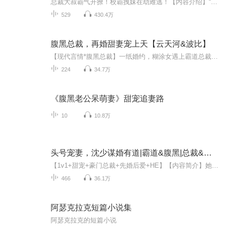
总裁大叔霸气开撩！校霸拽妹在劫难逃！【内容介绍】“有我在，宝贝儿可以做任何想做的事情。”那个站在顶端，权势滔天富可敌国的神秘男人将她抵在墙角，指腹摩挲着她耳垂轻声呢喃。苏晚棠微微挑眉：“任何？”墨司寒：“是。”于是，堂堂墨家家主从此便走...
529
430.4万
腹黑总裁，再婚甜妻宠上天【云天河&波比】
【现代言情*腹黑总裁】一纸婚约，糊涂女遇上霸道总裁，爱情何处寻？【内容简介】她从来没有想过，一向自视清高的她，居然会为了报复出轨男友而和别人同流合污。不惜一切代价她也要把这对渣渣男女拉下马！狗急了跳墙，兔子急了咬人，出来混总是要还的！【主...
224
34.7万
《腹黑老公呆萌妻》甜宠追妻路
10
10.8万
头号宠妻，沈少谋婚有道|霸道&腹黑|总裁&甜宠
【1v1+甜宠+豪门总裁+先婚后爱+HE】【内容简介】她摇了摇头，是很感激的看了沈星耀一眼，眸子中是前所未有的温柔，“我有些不太舒服，没什么，不碍事儿的。”不过都是些小毛病而已，她自然是不在乎，了却一桩心事，也让她看清了有些人的面目可憎，这才是皆...
466
36.1万
阿瑟克拉克短篇小说集
阿瑟克拉克的短篇小说