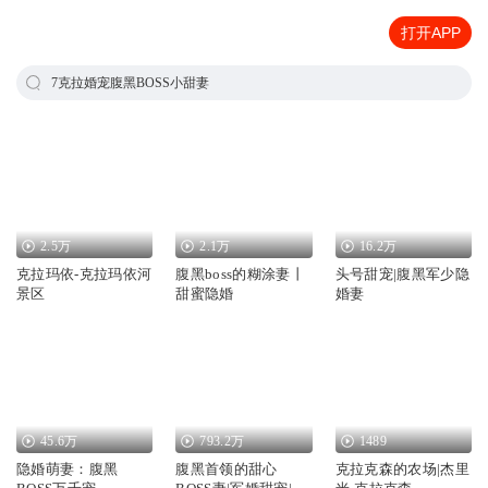
打开APP
7克拉婚宠腹黑BOSS小甜妻
2.5万
2.1万
16.2万
克拉玛依-克拉玛依河
腹黑boss的糊涂妻丨
头号甜宠|腹黑军少隐
景区
甜蜜隐婚
婚妻
45.6万
793.2万
1489
隐婚萌妻：腹黑
腹黑首领的甜心
克拉克森的农场|杰里