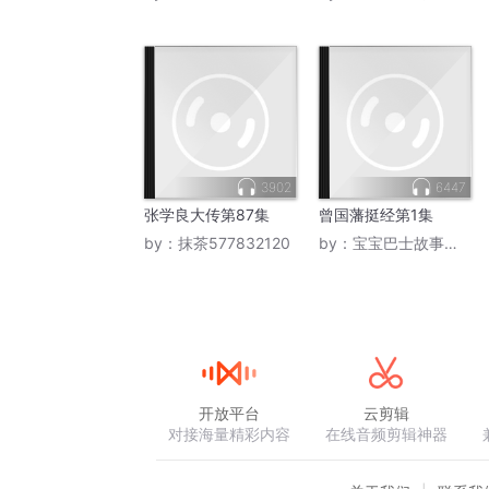
3902
6447
张学良大传第87集
曾国藩挺经第1集
by：
抹茶577832120
by：
宝宝巴士故事官方喜马
开放平台
云剪辑
对接海量精彩内容
在线音频剪辑神器