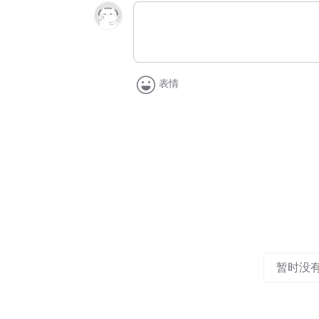
表情
暂时没