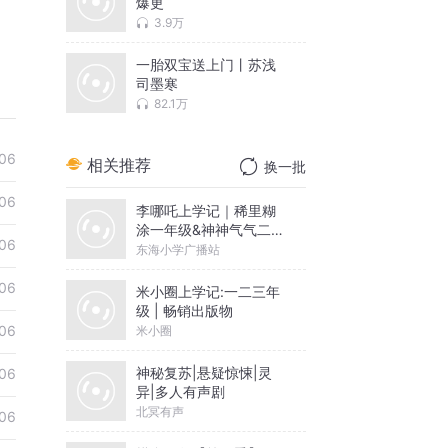
爆更
3.9万
一胎双宝送上门丨苏浅
司墨寒
82.1万
06
相关推荐
换一批
06
李哪吒上学记｜稀里糊
涂一年级&神神气气二年
06
级
东海小学广播站
06
米小圈上学记:一二三年
级 | 畅销出版物
06
米小圈
神秘复苏|悬疑惊悚|灵
06
异|多人有声剧
北冥有声
06