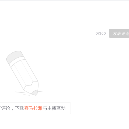
发表评
0
/
300
有评论，下载
喜马拉雅
与主播互动