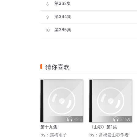
第362集
8
第364集
9
第365集
10
猜你喜欢
4518
37.5万
第十九集
《山枣》第1集
by：
露梅雨子
by：
常祝爱山枣作者