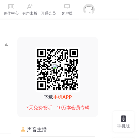
创作中心
有声出版
开通会员
客户端
下载
手机APP
7天免费畅听
10万本会员专辑
手机版
声音主播