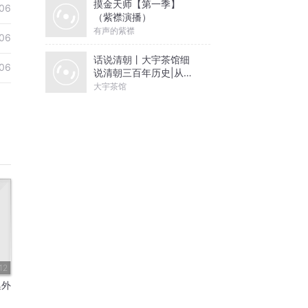
摸金天师【第一季】
06
（紫襟演播）
有声的紫襟
06
话说清朝丨大宇茶馆细
06
说清朝三百年历史|从努
尔哈赤到末代皇帝溥仪|
大宇茶馆
康熙雍正乾隆
12
集外