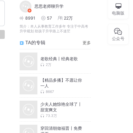
思思老师聊升学
电脑版
8991
57
22万
简介：
本人从事教育工作多年 专注于中高考
升学规划 助孩子升学路上不迷茫
论
公众号
TA的专辑
更多
老歌经典丨经典老歌
2万
【精品多播】不愿让你
一人
8667
少夫人她惊艳全球了丨
甜宠爽文
73.3万
穿回清朝做福晋丨免费