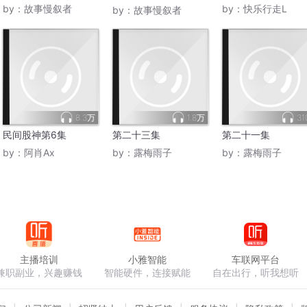
归心。
by：
故事慢叙者
by：
快乐行走L
by：
故事慢叙者
8.3万
1.8万
31
民间股神第6集
第二十三集
第二十一集
by：
阿肖Ax
by：
露梅雨子
by：
露梅雨子
主播培训
小雅智能
车联网平台
兼职副业，兴趣赚钱
智能硬件，连接赋能
自在出行，听我想听