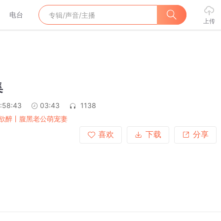
电台
上传
集
:58:43
03:43
1138
欲醉丨腹黑老公萌宠妻
喜欢
下载
分享